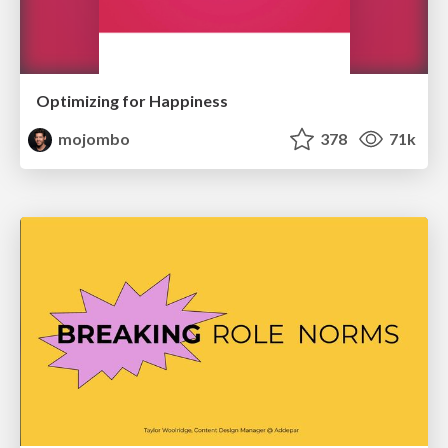
Optimizing for Happiness
mojombo
378
71k