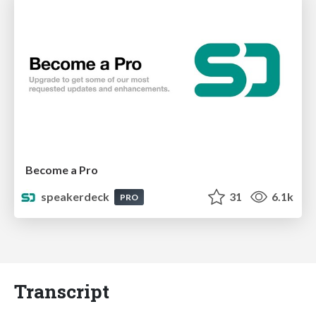
Become a Pro
speakerdeck
31
6.1k
PRO
Transcript