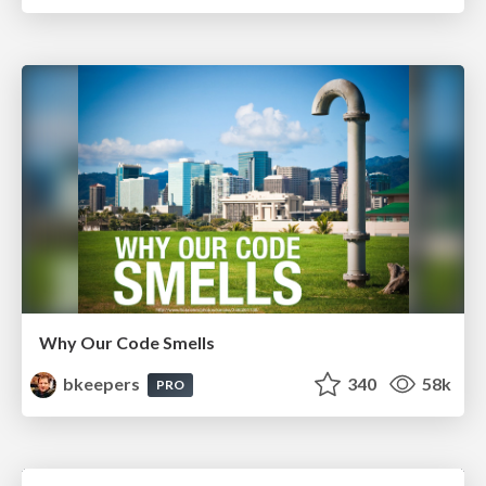
Why Our Code Smells
bkeepers
340
58k
PRO