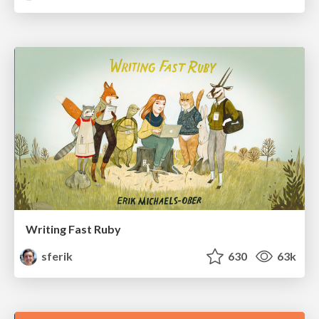
Writing Fast Ruby
sferik
630
63k