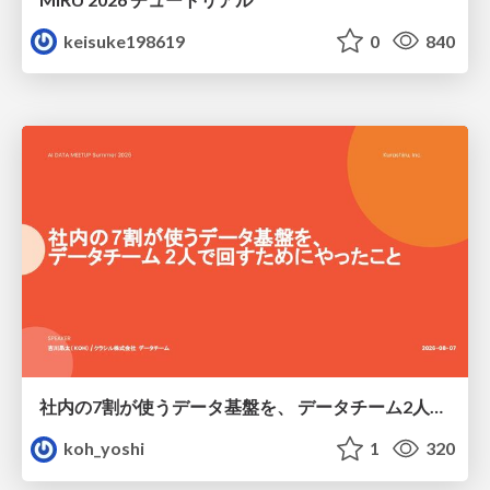
keisuke198619
0
840
社内の7割が使うデータ基盤を、 データチーム2人で回すためにやったこと
koh_yoshi
1
320