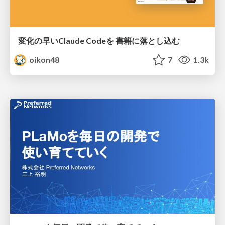
変化の早いClaude Codeを 書籍に落とし込む
oikon48
7
1.3k