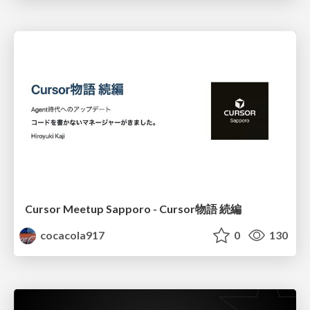
Cursor Meetup Sapporo - Cursor物語 続編
cocacola917
0
130