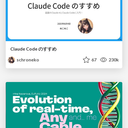
Claude Code のすすめ
schroneko
67
230k