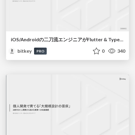
iOS/Androidの二刀流エンジニアがFlutter & TypeScriptへ越境後の現在地 - Flutterがメインになって見えた景色と現在の醍醐味 / Dual-Platform Mobile Engineer Shifts to Flutter & TypeScript - The View and Real Thrill of Going Flutter-First
bitkey
0
340
PRO