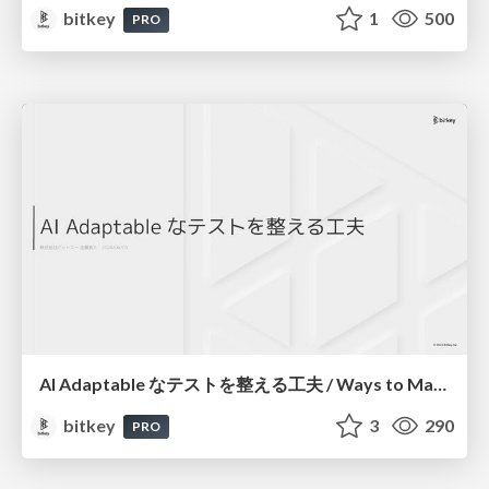
bitkey
1
500
PRO
AI Adaptable なテストを整える工夫 / Ways to Make Your Tests AI-Adaptable
bitkey
3
290
PRO