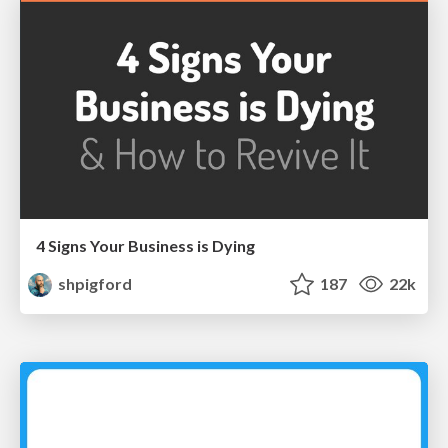
4 Signs Your Business is Dying
shpigford
187
22k