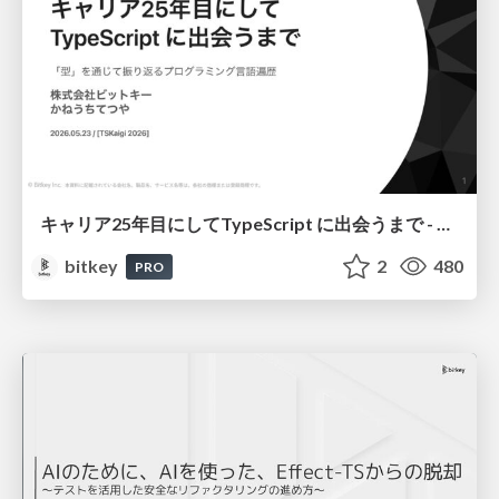
キャリア25年目にしてTypeScript に出会うまで - 「型」を通じて振り返るプログラミング言語遍歴 / Meeting TypeScript After 25 Years in Tech - Looking Back at My Programming Language Journey Through "Types"
bitkey
2
480
PRO