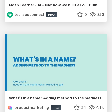
Noah Learner - AI + Me: how we built a GSC Bulk Export data pipeline
techseoconnect
0
350
PRO
What’s in a name? Adding method to the madness
productmarketing
24
4.1k
PRO