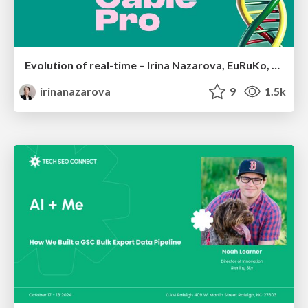
Evolution of real-time – Irina Nazarova, EuRuKo, 2024
irinanazarova
9
1.5k