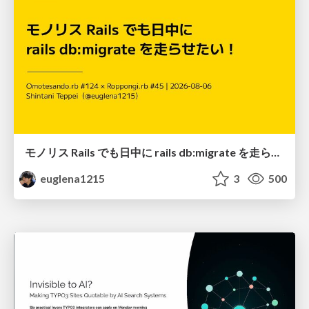
モノリス Rails でも日中に rails db:migrate を走らせたい！ / Daytime rails db:migrate on Monolithic Rails!
euglena1215
3
500