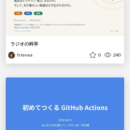
ラジオの科学
frievea
0
240