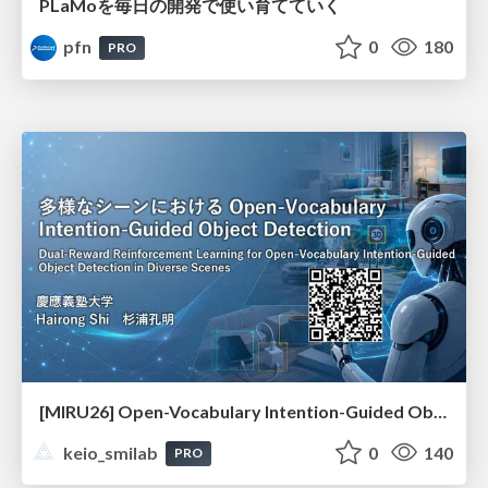
PLaMoを毎日の開発で使い育てていく
pfn
0
180
PRO
[MIRU26] Open-Vocabulary Intention-Guided Object Detection in Diverse Scenes
keio_smilab
0
140
PRO