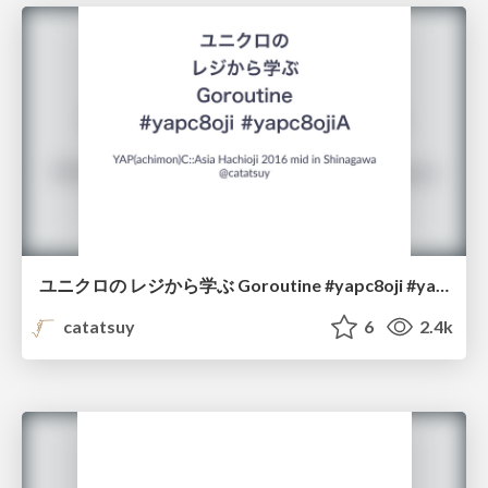
ユニクロの レジから学ぶ Goroutine #yapc8oji #yapc8ojiA /uniqlo_golang
catatsuy
6
2.4k