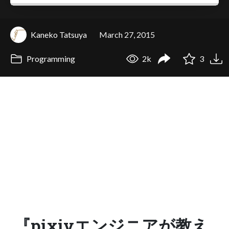
Kaneko Tatsuya
March 27, 2015
Programming
2k
3
『pixivエンジニアが教え