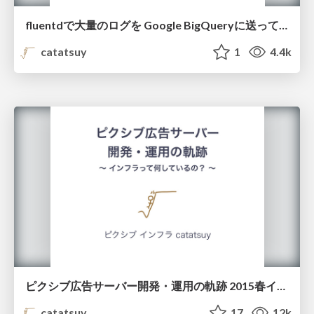
fluentdで大量のログを Google BigQueryに送ってみた #fluentdmeetup /send_a_log_to_bigquery_with_fluentd
catatsuy
1
4.4k
ピクシブ広告サーバー開発・運用の軌跡 2015春インターン講義資料
catatsuy
17
12k