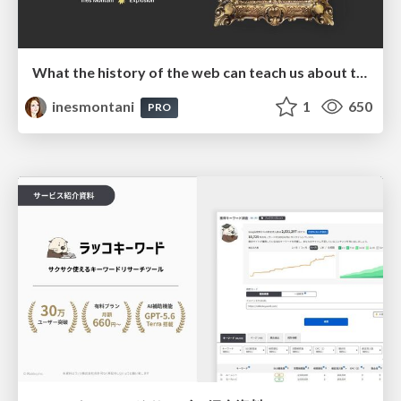
What the history of the web can teach us about the future of AI
inesmontani
1
650
PRO