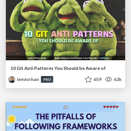
10 Git Anti Patterns You Should be Aware of
lemiorhan
659
62k
PRO