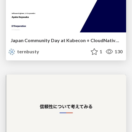
Japan Community Day at Kubecon + CloudNativeCon Japan 2026: Learning Container Privilege Control by Building My Own Low-Level Container Runtime
ternbusty
1
130