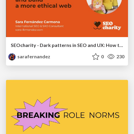
SEOcharity - Dark patterns in SEO and UX: How to avoid them and build a more ethical web
sarafernandez
0
230