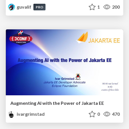
guvalif
1
200
PRO
Augmenting AI with the Power of Jakarta EE
ivargrimstad
0
470