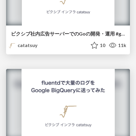
ピクシブ社内広告サーバーでのGoの開発・運用 #gocon /p_ads_server_gocon2015
catatsuy
10
11k