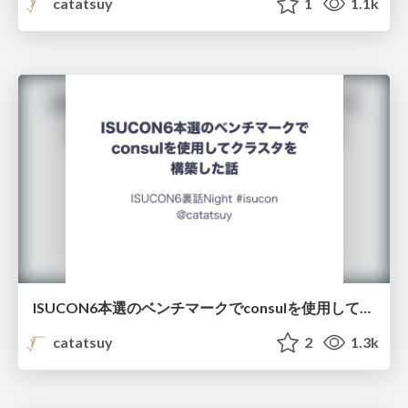
catatsuy
1
1.1k
ISUCON6本選のベンチマークでconsulを使用してクラスタを構築した話 / isucon6-night
catatsuy
2
1.3k