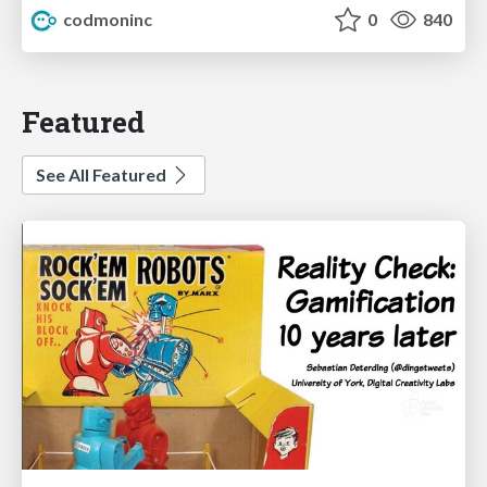
codmoninc
0
840
Featured
See All Featured