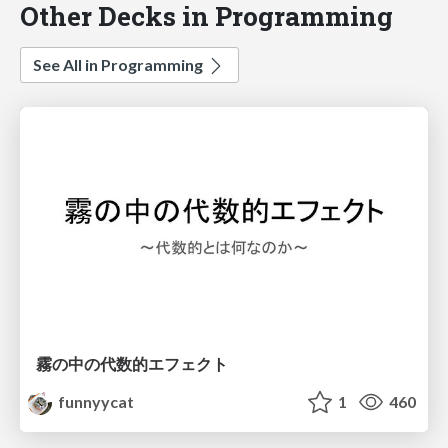
Other Decks in Programming
See All in Programming
霧の中の代数的エフェクト
funnyycat
1
460