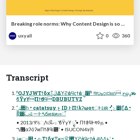
Breaking role norms: Why Content Design is so much more than writing copy - Taylor Woolridge
uxyall
0
360
Transcript
ʰQJYJWΤϯδχΞ͕ڭ͑Δϓϩάϥϛϯάೖ໳ʱ ग़൛ه೦ಛผฤ جௐߨԋ
ϐΫγϒΠϯϑϥDBUBUTVZ
ຊ໊͸ۚࢠୡ࠸Ͱࠓճͷຊͷஶऀ
• 2013/9ʹେֶΛଔۀޙʹϐΫγϒೖࣾ • ΠϯϑϥͰमߦத •
޿ࠂαʔόʔͷΠϯϑϥ୲౰ʹ • ISUCON4४༏উ
ࣄͷൃ୺ • ඇΤϯδχΞͷ৽ଔʹ޲͚ͯϓϩάϥϛϯάݚमΛ͢Δ͜ͱʹ •