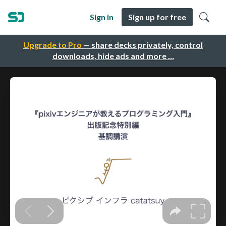
Sign in
Sign up for free
Upgrade to Pro
— share decks privately, control
downloads, hide ads and more …