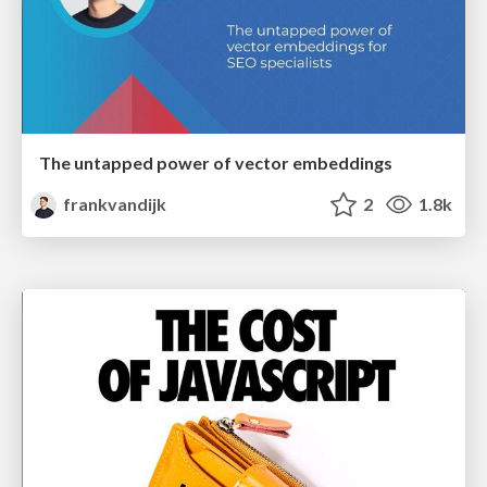
The untapped power of vector embeddings
frankvandijk
2
1.8k