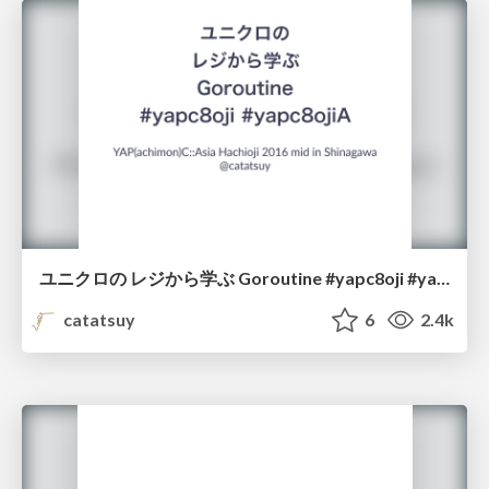
ユニクロの レジから学ぶ Goroutine #yapc8oji #yapc8ojiA /uniqlo_golang
catatsuy
6
2.4k