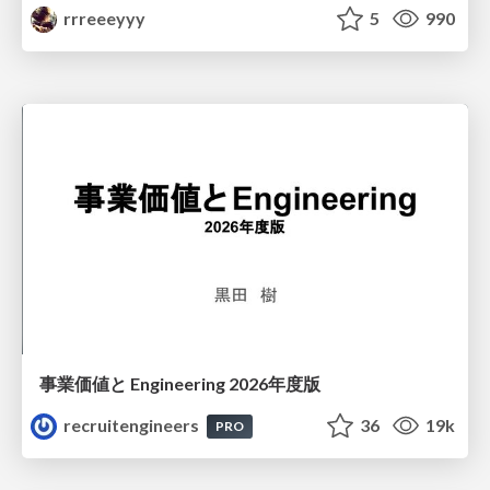
rrreeeyyy
5
990
事業価値と Engineering 2026年度版
recruitengineers
36
19k
PRO