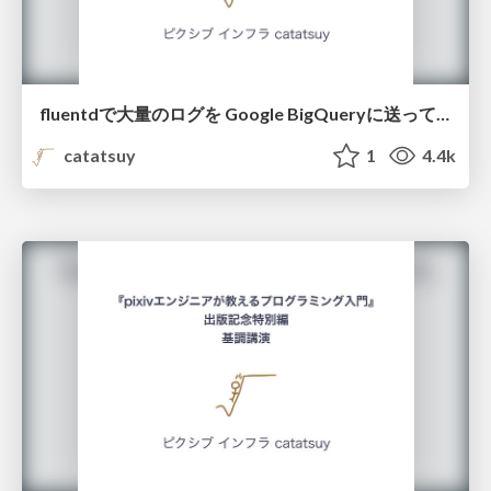
fluentdで大量のログを Google BigQueryに送ってみた #fluentdmeetup /send_a_log_to_bigquery_with_fluentd
catatsuy
1
4.4k