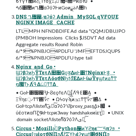
ϐΫγϒࣾ಺ͷඇΤϯδχΞ޲͚ʹ࡞ͬͨݚम಺༰ͷॻ੶Խ •
ࠓճ͸ࣾ಺ͷ޿ࠂαʔόʔͰͷGoͷࣄྫΛ঺հ
DNS ޿ࠂ഑৴αʔόʔ Admin MySQL qVFOUE
NGINX IMAGE CACHE
LTLMPH NFNDBDIFE Ad data "QQMJDBUJPO
(PMBOH Impressions Clicks $JSDVT Ad data
Aggregate results Round Robin
6/*9%PNBJO4PDLFU 'JMFEFTDSJQUPS
6/*9%PNBJO4PDLFU type tail
Nginx and Go •
ϢʔβʔͷϦΫΤετΛ௚઀Go͕ड͚ΔͷͰ͸ͳ͘NginxͰड͚͍ͨ •
ϢʔβʔͷϦΫΤετΛόοϑΝϦϯάͯ͘͠ΕΔͷͰίωΫγϣϯͷอ࣋ͳͲ
໘౗ͳ͜ͱΛߟ͑Δඞཁ͕ͳ͘ͳΔ
• GoͰ͸௿஗ԆͰϨεϙϯεΛฦ͢͜ͱ͚ͩΛߟ͑Ε͹Α͍ •
ΞΫηε੍ޚͳͲ΋؆୯ • ΩϟογϡͷػߏͳͲ͕؆୯ʹ࢖͑Δ •
GoͰtcpΛlistenͯ͠ىಈͨ͠αʔόʔʹରͯ͠proxy_pass͢Δͱ஗͔ͬͨ •
ύέοτͷαΠζ͕খ͍͞ͷͰtcpͷ3way handshakeͷίετ͕ߴ͔ͬͨ • UNIX
domain socketΛlistenͯ͠αʔόʔΛىಈ͍ͨ͠
Circus • Mozilla͕࡞ͬͨPython੡ͷϓϩηε؅ཧπʔϧ •
Circusࣗମ͕ιέοτϑΝΠϧΛ࣋ͬͯɼΞϓϦέʔγϣϯ͸ϑΝΠϧ