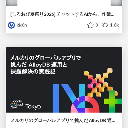
[しろおび夏祭り2026] チャットするAIから、作業するAIへ - 使われ方の変化と、その裏側で起きていること
kk0n
0
1.6k
メルカリのグローバルアプリで挑んだ AlloyDB 運用と課題解決の実践記