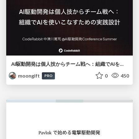
AI駆動開発は個人技からチーム戦へ：組織でAIを使いこなすための実践設計
moongift
0
450
PRO