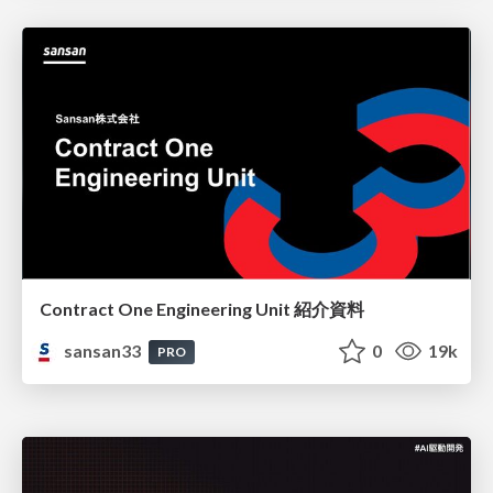
Contract One Engineering Unit 紹介資料
sansan33
0
19k
PRO