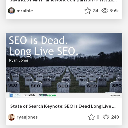
mraible
34
9.6k
State of Search Keynote: SEO is Dead Long Live SEO
ryanjones
0
240