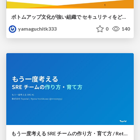
ボトムアップ文化が強い組織で セキュリティをどう根付かせていくかの現在進行形の話 / Making Security Stick in a Bottom-Up Organization
yamaguchitk333
0
140
もう一度考える SRE チームの作り方・育て方 / Rethinking SRE #1: Building and Growing SRE Teams