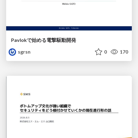
Pavlokで始める電撃駆動開発
sgrsn
0
170