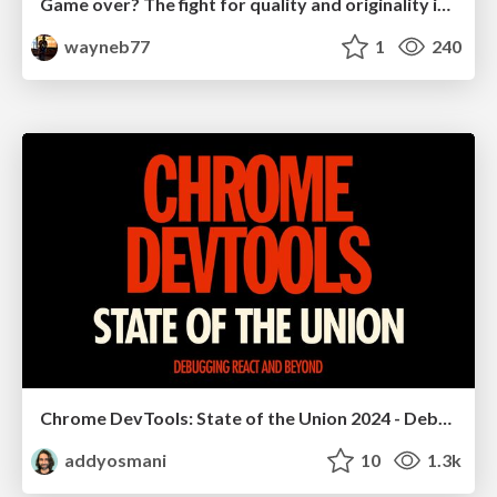
Game over? The fight for quality and originality in the time of robots
wayneb77
1
240
Chrome DevTools: State of the Union 2024 - Debugging React & Beyond
addyosmani
10
1.3k