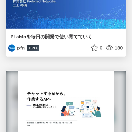
PLaMoを毎日の開発で使い育てていく
pfn
0
180
PRO