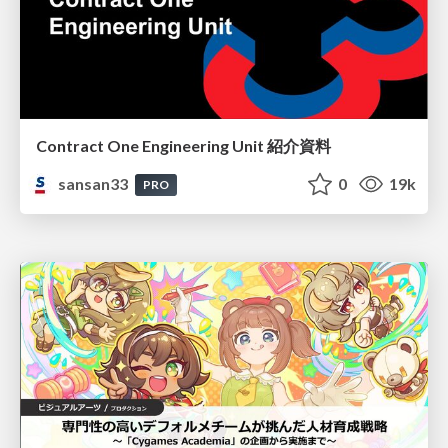
Contract One Engineering Unit 紹介資料
sansan33
0
19k
PRO