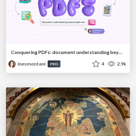
Conquering PDFs: document understanding beyond plain text
inesmontani
4
2.9k
PRO