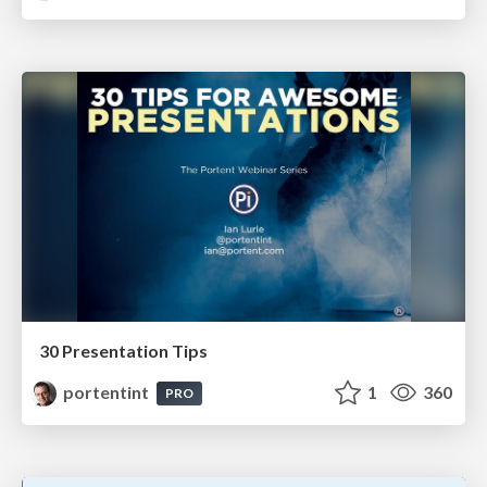
30 Presentation Tips
portentint
1
360
PRO