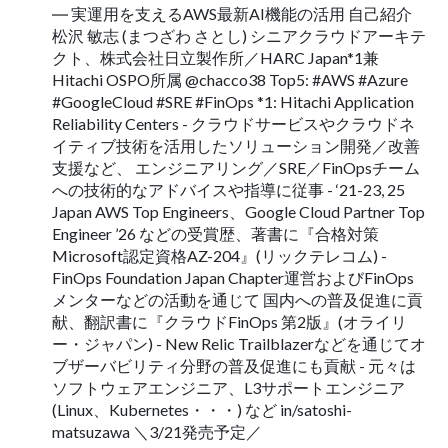
― 実運用を支えるAWS最新AI機能の活用 自己紹介
松沢 敏志 (まつざわ さとし) シニアクラウドアーキテ
クト、株式会社日立製作所／HARC Japan*1兼
Hitachi OSPO所属 @chacco38 Top5: #AWS #Azure
#GoogleCloud #SRE #FinOps *1: Hitachi Application
Reliability Centers - クラウドサービスやクラウドネ
イティブ技術を活用したソリューション開発／改善
支援など、 エンジニアリング／SRE／FinOpsチーム
への技術的なアドバイスや指導に従事 - ‘21-23, 25
Japan AWS Top Engineers、Google Cloud Partner Top
Engineer ’26 などの受賞歴、著書に『合格対策
Microsoft認定資格AZ-204』(リックテレコム) -
FinOps Foundation Japan Chapter運営およびFinOps
メンターなどの活動を通じて 国内への普及促進に貢
献、翻訳書に『クラウドFinOps 第2版』(オライリ
ー・ジャパン) - New Relic Trailblazerなどを通じてオ
ブザーバビリティ分野の普及促進にも貢献 - 元々は
ソフトウェアエンジニア、L3サポートエンジニア
(Linux、Kubernetes・・・) など in/satoshi-
matsuzawa ＼3/21発売予定／