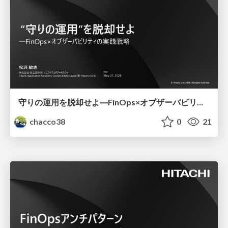
守りの運用を脱却せよ―FinOps×オブザーバビリティの実践戦略
chacco38
0
21