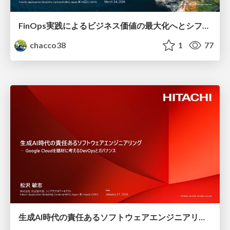
FinOps実践によるビジネス価値の最大化へとシフトせよ #NikkeiMesse
chacco38
1
77
生成AI時代の責任あるソフトウェアエンジニアリング #GoogleCloud