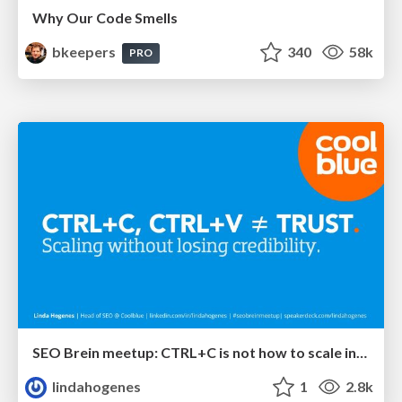
Why Our Code Smells
bkeepers
340
58k
PRO
SEO Brein meetup: CTRL+C is not how to scale international SEO
lindahogenes
1
2.8k