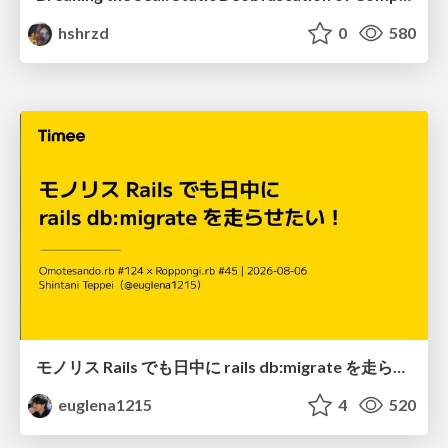
hshrzd
0
580
モノリス Rails でも日中に rails db:migrate を走らせたい！ / Daytime rails db:migrate on Monolithic Rails!
euglena1215
4
520