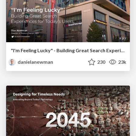
"I'm Feeling Lucky" - Building Great Search Experiences for Today's Users (#IAC19)
danielanewman
230
23k