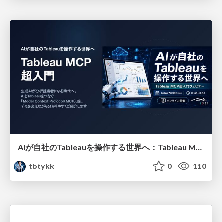
AIが自社のTableauを操作する世界へ：Tableau MCP超入門
tbtykk
0
110