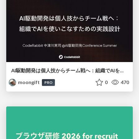
AI駆動開発は個人技からチーム戦へ：組織でAIを使いこなすための実践設計
moongift
0
470
PRO