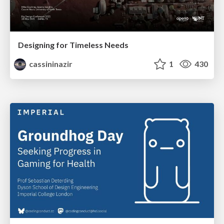
Designing for Timeless Needs
cassininazir
1
430