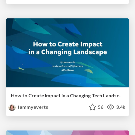
How to Create Impact in a Changing Tech Landscape [PerfNow 2023]
tammyeverts
56
3.4k