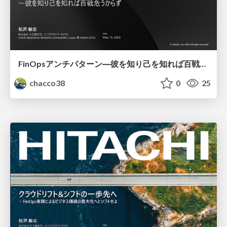
FinOpsアンチパターン―彼を知り己を知れば百戦危うからず
chacco38
0
25