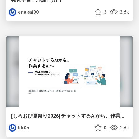
enakai00
3
3.6k
[しろおび夏祭り2026] チャットするAIから、作業するAIへ - 使われ方の変化と、その裏側で起きていること
kk0n
0
1.6k