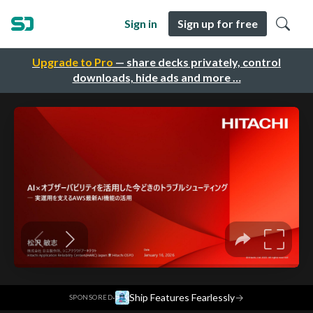
Sign in
Sign up for free
Upgrade to Pro
— share decks privately, control
downloads, hide ads and more …
·
Ship Features Fearlessly
→
SPONSORED