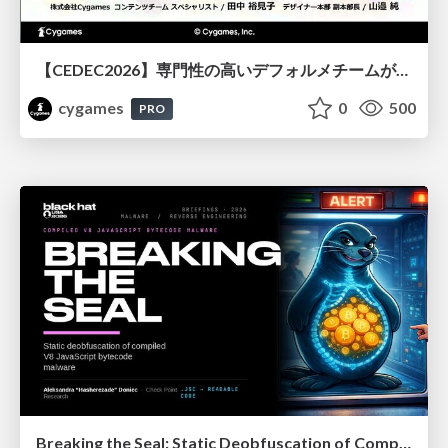
【CEDEC2026】専門性の高いデフォルメチームが挑んだ人材育成戦略 〜Cygames Academiaの企画から実施まで〜
cygames
0
500
PRO
Breaking the Seal: Static Deobfuscation of Compiled V8 JavaScript Bytecode Malware