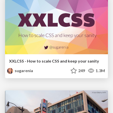
XXLCSS - How to scale CSS and keep your sanity
sugarenia
249
1.3M