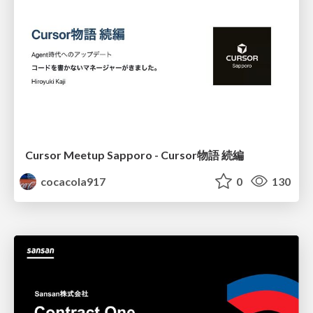
Cursor Meetup Sapporo - Cursor物語 続編
cocacola917
0
130