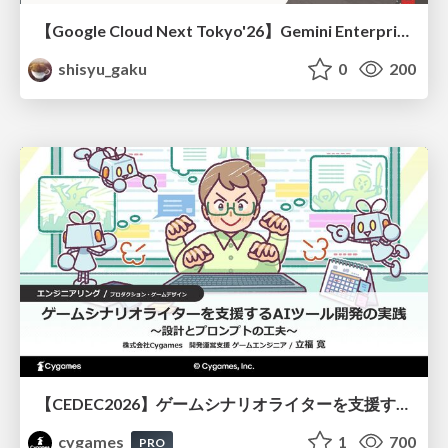
【Google Cloud Next Tokyo'26】Gemini Enterprise と Oracle AI Database で実現する、 業務データ活用を実現する AI エージェント実装
shisyu_gaku
0
200
【CEDEC2026】ゲームシナリオライターを支援するAIツール開発の実践 ― 設計とプロンプトの工夫 ―
cygames
1
700
PRO