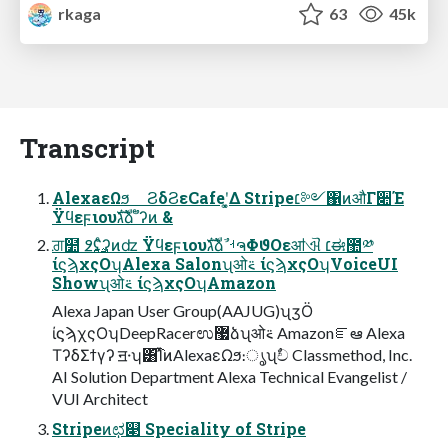
rkaga
63
45k
Transcript
AlexaεΩϧ ϨδϨεCafeʹ͓͚Δ Stripe׆༻΁ͷऔΓ૊Έ
Ϋϥεϝιουגࣜձࣾ ͤʔͷ &
ਗ਼໺ ߶࢙ʢͤʔͷʣ Ϋϥεϝιουגࣜձࣾ ࡳຈΦϑΟεॴଐ ׆ಈ಺༰
ίϛϡχςΟʮAlexa Salonʯओ࠵ ίϛϡχςΟʮVoiceUI
Showʯओ࠵ ίϛϡχςΟʮAmazon
Alexa Japan User Group(AAJUG)ʯӡӦ
ίϛϡχςΟʮDeepRacerಉ޷ձʯओ࠵ Amazonೝఆ Alexa
ΤʔδΣϯγʔ ॻ੶ʮ͸͡ΊͯͷAlexaεΩϧ։ൃʯࣥච Classmethod, Inc.
AI Solution Department Alexa Technical Evangelist /
VUI Architect
Stripeͷಛ௃ Speciality of Stripe