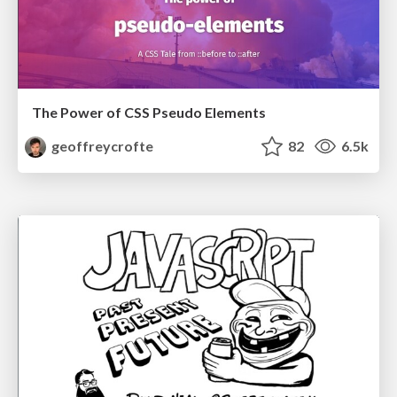
The Power of CSS Pseudo Elements
geoffreycrofte
82
6.5k