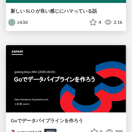
新しい SLO が良い感じにハマっている話
z63d
4
2.1k
Goでデータパイプラインを作ろう
sansantech
0
200
PRO