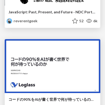
JavaScript: Past, Present, and Future - NDC Porto 2020
reverentgeek
52
6k
コードの90%をAIが書く世界で何が待っているのか / What awaits us in a world where 90% of the code is written by AI