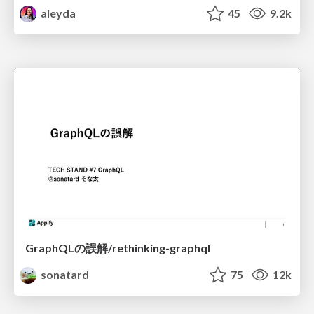
aleyda
45
9.2k
GraphQLの誤解/rethinking-graphql
sonatard
75
12k