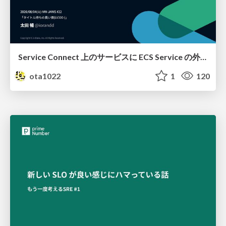
Service Connect 上のサービスに ECS Service の外側から到達できなかった話
ota1022
1
120