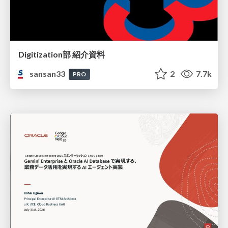
Digitization部 紹介資料
sansan33
2
7.7k
PRO