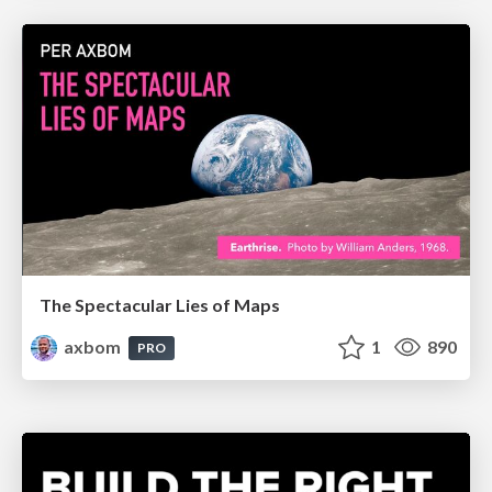
The Spectacular Lies of Maps
axbom
1
890
PRO