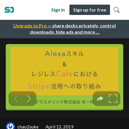
Sign in
Sign up for free
Upgrade to Pro
— share decks privately, control
downloads, hide ads and more …
chao2suke
April 12, 2019