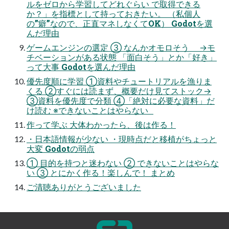
ルをゼロから学習してどれぐらい で取得できる
か？」を指標として持っておきたい。 （私個⼈
の”癖”なので、正直マネしなくてOK） Godotを選
んだ理由
ゲームエンジンの選定 ③ なんかオモロそう →モ
チベーションがある状態 「⾯⽩そう」とか「好き」
って⼤事 Godotを選んだ理由
優先度順に学習 ①資料やチュートリアルを漁りま
くる ②すぐには読まず、概要だけ⾒てストック→
③資料を優先度で分類 ④「絶対に必要な資料」だ
け読む ※できないことはやらない
作って学ぶ ⼤体わかったら、後は作る！
・⽇本語情報が少ない ・現時点だと移植がちょっと
⼤変 Godotの弱点
① ⽬的を持つと迷わない ② できないことはやらな
い ③ とにかく作る！楽しんで！ まとめ
ご清聴ありがとうございました