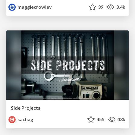
maggiecrowley
39
3.4k
Side Projects
sachag
455
43k