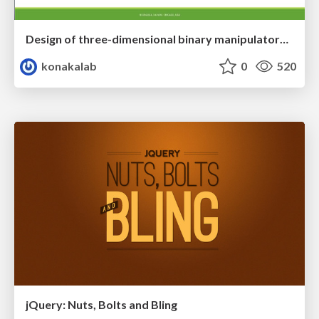
Design of three-dimensional binary manipulators for pick-and-place task avoiding obstacles (IECON2024)
konakalab
0
520
jQuery: Nuts, Bolts and Bling