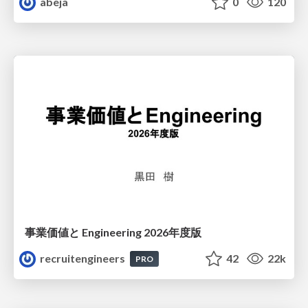
abeja
0
120
事業価値と Engineering 2026年度版
recruitengineers
42
22k
PRO