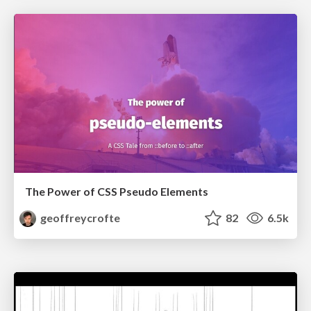
The Power of CSS Pseudo Elements
geoffreycrofte
82
6.5k