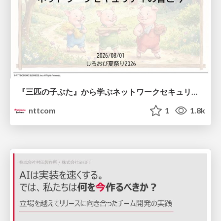
『三匹の子ぶた』から学ぶネットワークセキュリティの昔と今 / Network Security: Then and Now Through the Lens of The Three Little Pigs
nttcom
1
1.8k