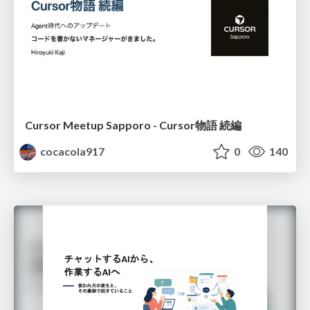
Cursor Meetup Sapporo - Cursor物語 続編
cocacola917
0
140