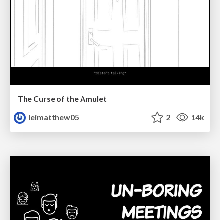
The Curse of the Amulet
leimatthew05
2
14k