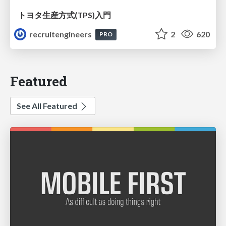
トヨタ⽣産⽅式(TPS)⼊⾨
recruitengineers
2
620
PRO
Featured
See All Featured