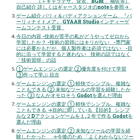
（＋キャラデザ、背景、BGM 、補佐等）
⾃⼰紹介 詳しくはギャースタジオのnoteを参照→
ゲーム紹介 パリィ＆バディアクションゲーム 『パ
ーリィナイトメア』 GYAAR Studioインディーゲ
ームコンテスト受賞
今⽇の内容 -技術が苦手の私がどうやってゼロから
学習したか？ -技術の習得にはキリがない -専門家
には必要かもだが、個人製作者は必須ではない -目
的に沿って学習すると迷わない 技術の話ではなく
「技術習得」の話
①ゲームエンジンの選定 ②優先度を付けて学習
③作って学ぶ ⽬次
ゲームエンジンの選定 ① 軽快でシンプル。複雑な
こともできる ② 未知なツールの学習を経験したか
った ③ なんかオモロそう Godotを選んだ理由
ゲームエンジンの選定 ① 軽快でシンプル。複雑な
こともできる →⽬的に即している 【⽬的】 シンプ
ルな２Dアクションゲームを１,２年で作る Godotを
選んだ理由
ゲームエンジンの選定 ② 未知なツールの学習を経
験したかった →今後のため 「よくわからないツー