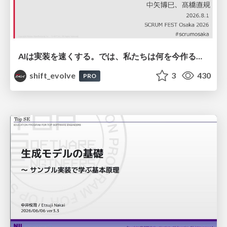
AIは実装を速くする。では、私たちは何を今作るべきか？－立場を越えてリリースに向き合ったチーム開発の実践 / 20260801 Hiromi Nakaya and Naoki Takahashi
shift_evolve
3
430
PRO