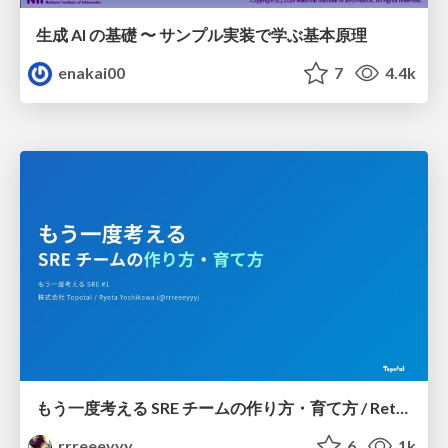
生成 AI の基礎 〜 サンプル実装で学ぶ基本原理
enakai00
7
4.4k
もう一度考える SRE チームの作り方・育て方 / Rethinking SRE #1: Building and Growing SRE Teams
rrreeeyyy
6
1k