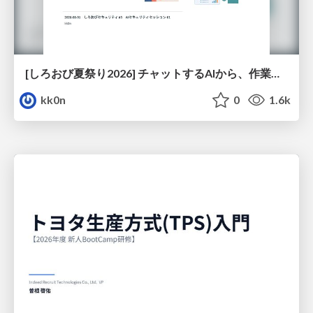
[しろおび夏祭り2026] チャットするAIから、作業するAIへ - 使われ方の変化と、その裏側で起きていること
kk0n
0
1.6k