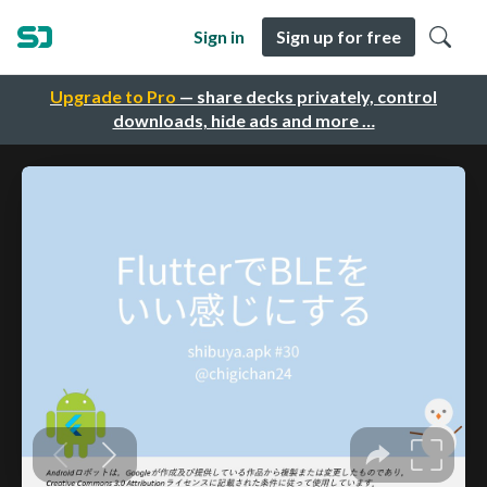
Sign in
Sign up for free
Upgrade to Pro
— share decks privately, control
downloads, hide ads and more …