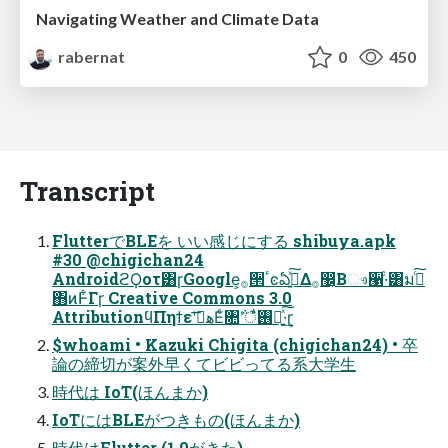
Navigating Weather and Climate Data
rabernat
0
450
Transcript
FlutterでBLEを いい感じにする shibuya.apk
#30 @chigichan24
AndroidϩϘοτ͸ɼGoogle͕࡞੒ٴͼఏڙ͍ͯ͠Δ࡞඼͔Βෳ੡·ͨ͸มߋͨ͠
΋ͷͰ͋Γɼ Creative Commons 3.0
AttributionϥΠηϯεʹهࡌ͞Εͨ৚݅ʹैͬͯ࢖༻͍ͯ͠·͢ɽ
$whoami • Kazuki Chigita (chigichan24) • 卒
論の締切が案外早くてビビってる系大学生
時代は IoT(ほんまか)
IoTにはBLEがつきもの(ほんまか)
時代はFlutter (1.0がきた)