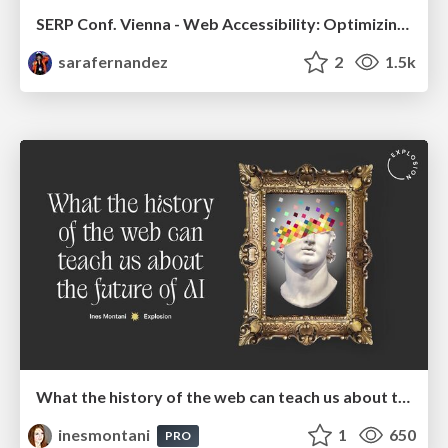
SERP Conf. Vienna - Web Accessibility: Optimizing for Inclusivity and SEO
sarafernandez
2
1.5k
What the history of the web can teach us about the future of AI
inesmontani
1
650
PRO