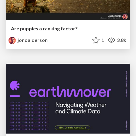
Are puppies a ranking factor?
jonoalderson
1
3.8k