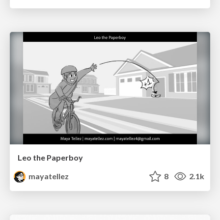
Leo the Paperboy
mayatellez
8
2.1k