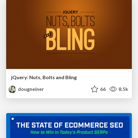
jQuery: Nuts, Bolts and Bling
dougneiner
66
8.5k