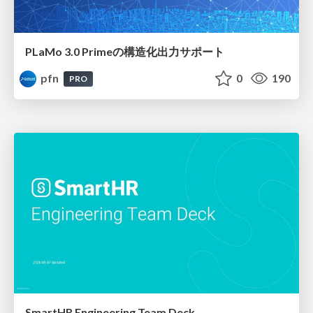
PLaMo 3.0 Primeの構造化出力サポート
pfn
0
190
PRO
SmartHR Engineering Team Deck