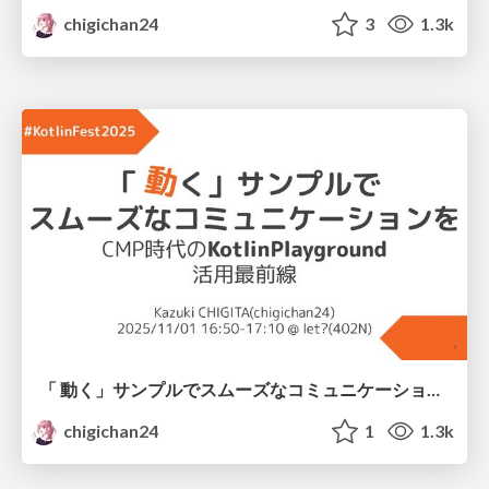
chigichan24
3
1.3k
「 動く」サンプルでスムーズなコミュニケーションを
chigichan24
1
1.3k