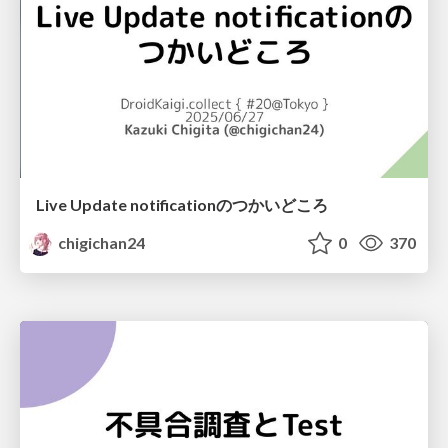
Live Update notificationのつかいどころ
chigichan24
0
370