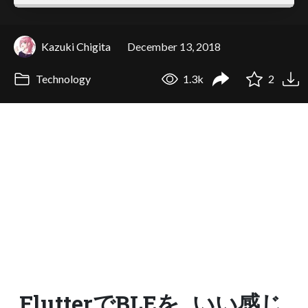
Kazuki Chigita
December 13, 2018
Technology
1.3k
2
FlutterでBLEを いい感じ