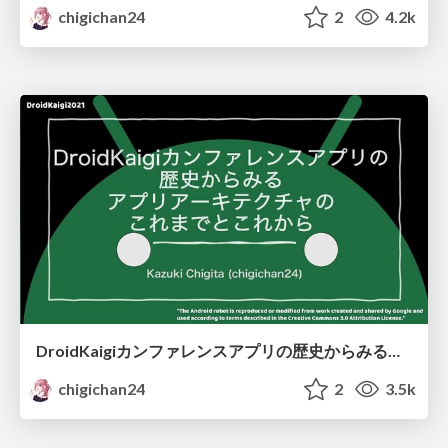
chigichan24
2
4.2k
DroidKaigiカンファレンスアプリの歴史からみるアプリアーキテクチャのこれまでとこれから
chigichan24
2
3.5k