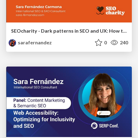
SEOcharity - Dark patterns in SEO and UX: How to avoid them and build a more ethical web
sarafernandez
0
240