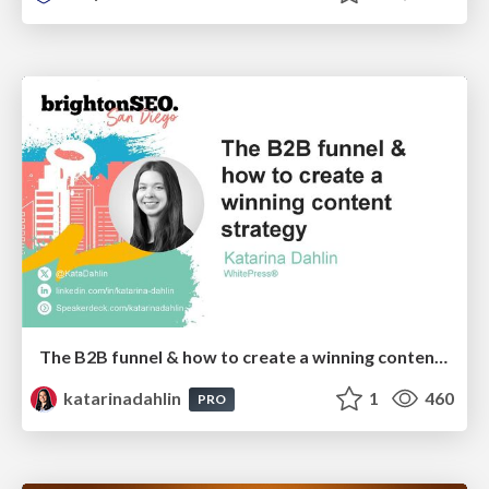
The B2B funnel & how to create a winning content strategy
katarinadahlin
1
460
PRO