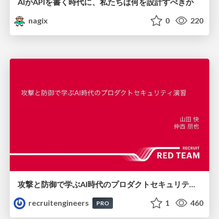
AIがAPIを書く時代に、私たちは何を設計すべきか
nagix
0
220
攻撃と防御で学ぶAI時代のプロダクトセキュリティ演習
recruitengineers
1
460
PRO