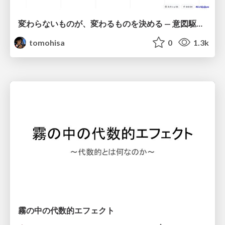
変わらないものが、変わるものを決める — 意図駆動開発 × イベントソーシング × イミュータブル | What Doesn't Change Decides What Can — IDD × Event Sourcing × Immutability
tomohisa
0
1.3k
霧の中の代数的エフェクト