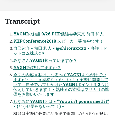
Transcript
YAGNIのお話 9/26 PHP勉強会@東京 前田 和人
PHPConference2018 スピーカー募 集中です！
自己紹介 ▪ 前田 和人 ▪ @chiroruxxxx ▪ 弁護士ド
ットコム株式会社
みなさんYAGNI知っていますか？
YAGNI実践してますか？
今回の内容 ▪ 私は、なるべくYAGNIを心がけてい
ますが・・・ ▪ 結構むずかしい！ ▪ 実際に開発して
いて、自分でハマりかけたYAGNIポイントを2つお
伝えしてい きます！ ▪ 熟練者の皆様はマサカリの準
備をお願いいたします
ちなみにYAGNIとは ▪ “You ain’t gonna need it”
▪ (どうせ要らないって！) ▪
機能は実際に必要になるまで追加しないほうが良い