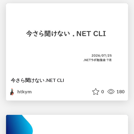
今さら聞けない .NET CLI
htkym
0
180