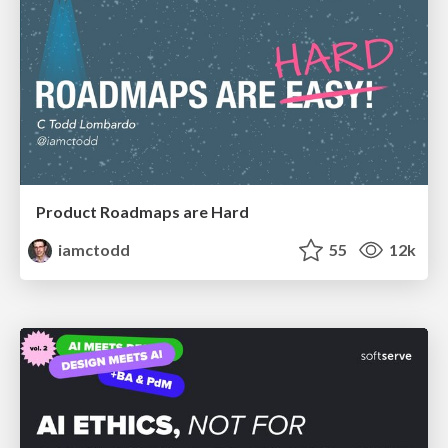
Product Roadmaps are Hard
iamctodd
55
12k