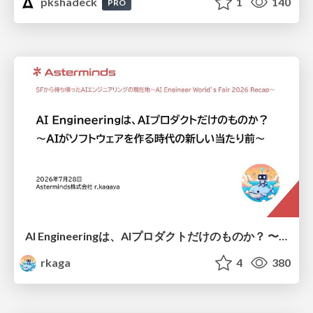
pkshadeck
1
140
PRO
AI Engineeringは、AIプロダクトだけのものか？ 〜AIがソフトウェアを作る時代の新しい当たり前〜 / No AI in your product. AI Engineering in your development.
rkaga
4
380