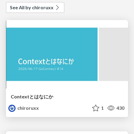
See All by chiroruxx
Contextとはなにか
chiroruxx
1
430