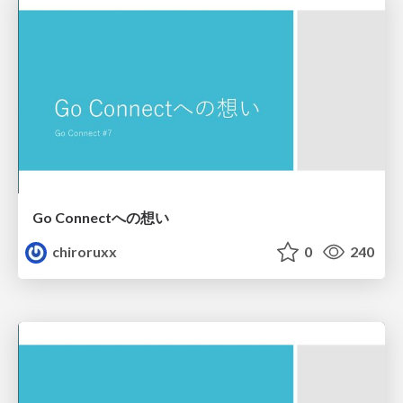
Go Connectへの想い
chiroruxx
0
240