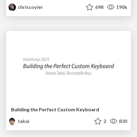
chriscoyier
698
190k
Building the Perfect Custom Keyboard
takai
2
830