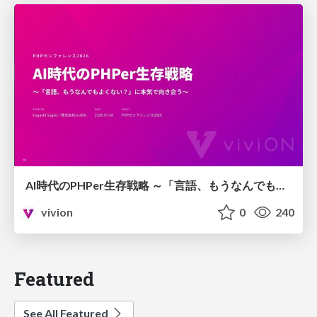
AI時代のPHPer生存戦略 ～「言語、もうなんでもよくない？」に本気で向き合う～
vivion
0
240
Featured
See All Featured