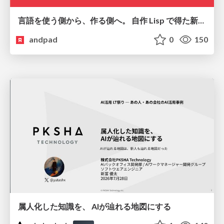
言語を使う側から、作る側へ。 自作 Lisp で得た新たな気づき。
andpad
0
150
属人化した知識を、 AIが辿れる地図にする