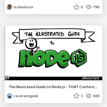
lcolladotor
0
790
The Illustrated Guide to Node.js - THAT Conference 2024
reverentgeek
1
420