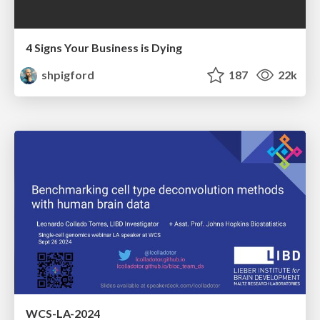
4 Signs Your Business is Dying
shpigford
187
22k
WCS-LA-2024