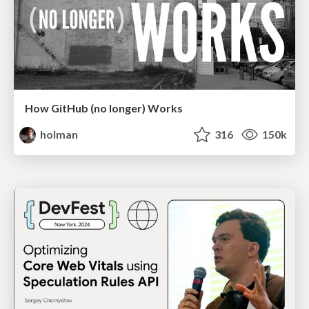
How GitHub (no longer) Works
holman
316
150k