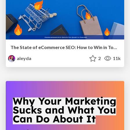
The State of eCommerce SEO: How to Win in Today's Products SERPs - #SEOweek
aleyda
2
11k