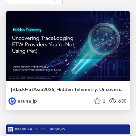
[BlackHatAsia2026] Hidden Telemetry: Uncovering TraceLogging ETW Providers You're Not Using (Yet)
asuna_jp
1
630