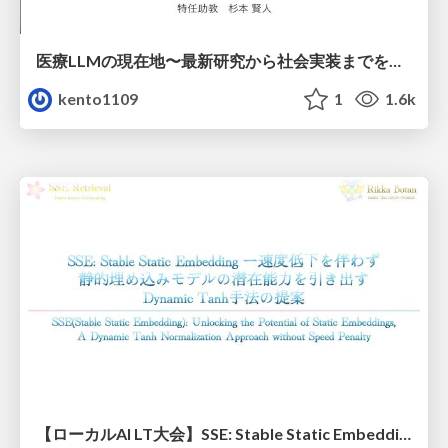
医療LLMの現在地〜最新研究から社会実装までを考える〜
kento1109
1
1.6k
【ローカルAI LT大会】SSE: Stable Static Embedding ー速度低下を伴わず 静的埋め込みモデルの潜在能力を引き出す Dynamic Tanh手法の提案