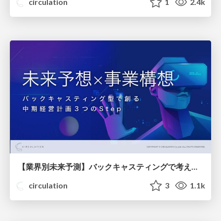
circulation
1
2.4k
【業界別未来予測】バックキャスティングで考える事業構想【人気ウェビナー資料公開】
circulation
3
1.1k