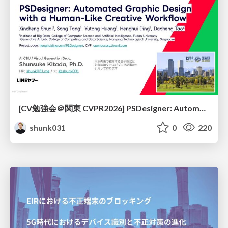
[CV勉強会＠関東 CVPR2026] PSDesigner: Automated Graphic Design with a Human-Like Creative Workflow / kantocv 67th CVPR 2026
shunk031
0
220