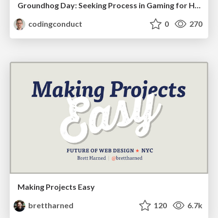
Groundhog Day: Seeking Process in Gaming for Health
codingconduct
0
270
Making Projects Easy
brettharned
120
6.7k