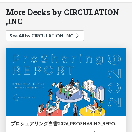
More Decks by CIRCULATION
,INC
See All by CIRCULATION ,INC
プロシェアリング白書2026_PROSHARING_REPORT_2026