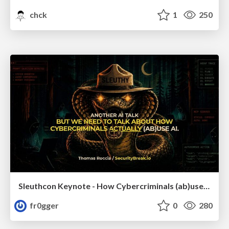
chck
1
250
Sleuthcon Keynote - How Cybercriminals (ab)use AI
fr0gger
0
280