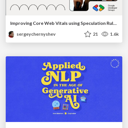
Improving Core Web Vitals using Speculation Rules API
sergeychernyshev
21
1.6k