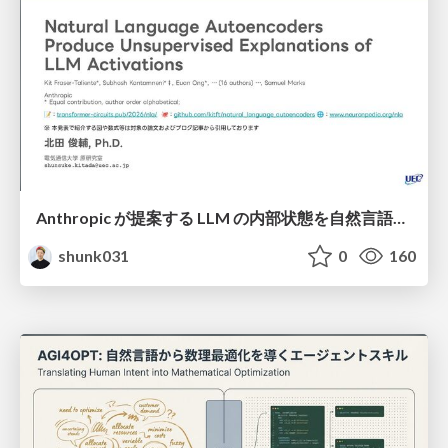
Anthropic が提案する LLM の内部状態を自然言語で説明可能にした Natural Language Autoencoders / Natural Language Autoencoders Produce Unsupervised Explanations of LLM Activations
shunk031
0
160