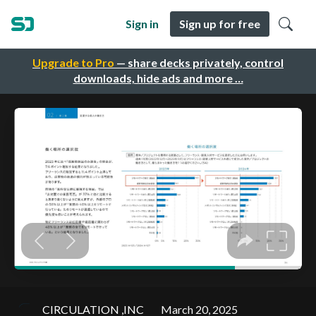
Sign in
Sign up for free
Upgrade to Pro
— share decks privately, control
downloads, hide ads and more …
CIRCULATION ,INC
March 20, 2025