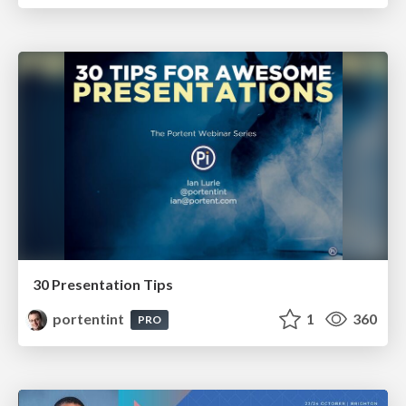
30 Presentation Tips
portentint
1
360
PRO