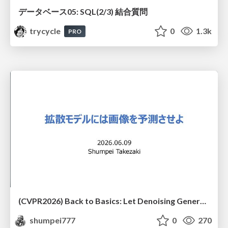
データベース05: SQL(2/3) 結合質問
trycycle
0
1.3k
PRO
(CVPR2026) Back to Basics: Let Denoising Generative Models Denoise
shumpei777
0
270