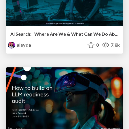
AI Search: Where Are We & What Can We Do About It?
aleyda
0
7.8k