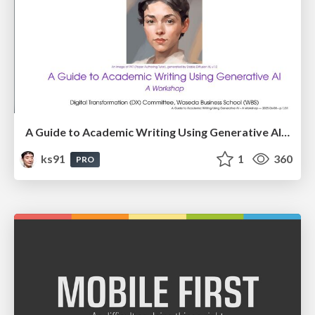
A Guide to Academic Writing Using Generative AI - A Workshop
ks91
1
360
PRO