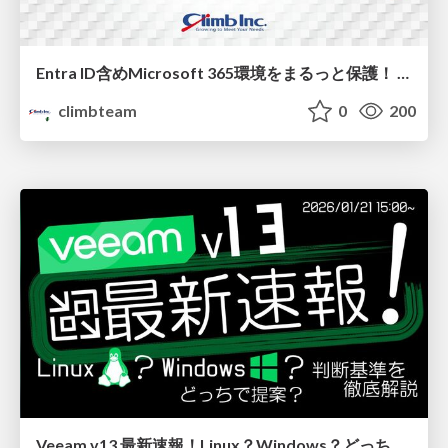
Entra ID含めMicrosoft 365環境をまるっと保護！ 今すぐ始める「Veeam Data Cloud」
climbteam
0
200
Veeam v13 最新速報！Linux？Windows？どっちで提案？判断基準を徹底解説