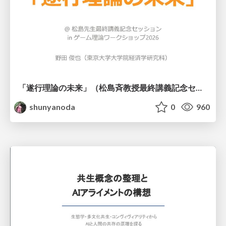
「遂行理論の未来」（松島斉教授最終講義記念セッションの発表資料）
shunyanoda
0
960