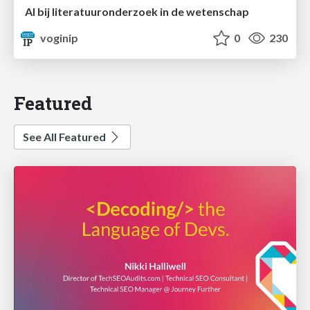
AI bij literatuuronderzoek in de wetenschap
voginip
0
230
Featured
See All Featured