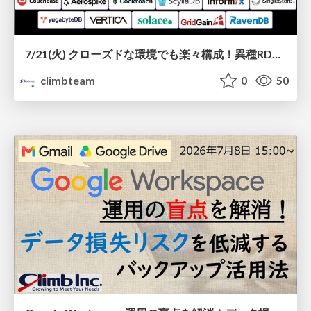
7/21(火) クローズドな環境でも楽々構成！異種RDBMS/NoSQLのリアルタイム連携『Gluesync』を徹底解説
climbteam
0
50