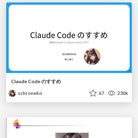
Claude Code のすすめ
schroneko
67
230k