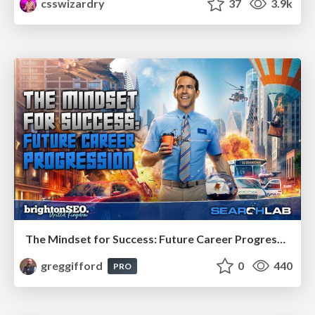
csswizardry
37
3.9k
The Mindset for Success: Future Career Progression
greggifford
0
440
PRO