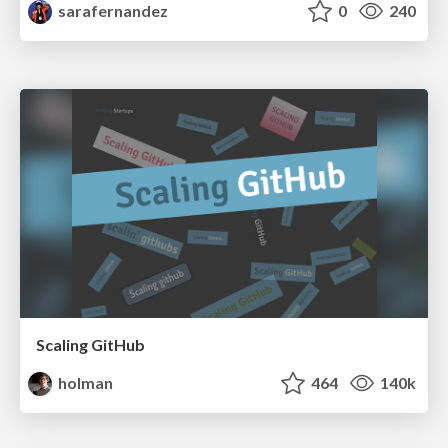
sarafernandez
0
240
Scaling GitHub
holman
464
140k