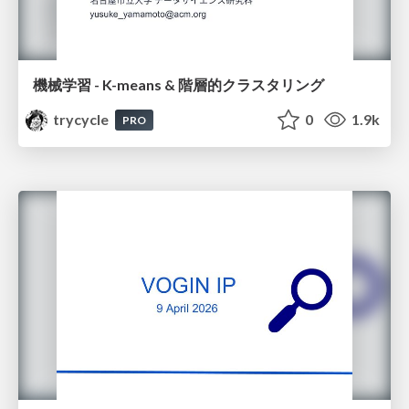
機械学習 - K-means & 階層的クラスタリング
trycycle
0
1.9k
PRO