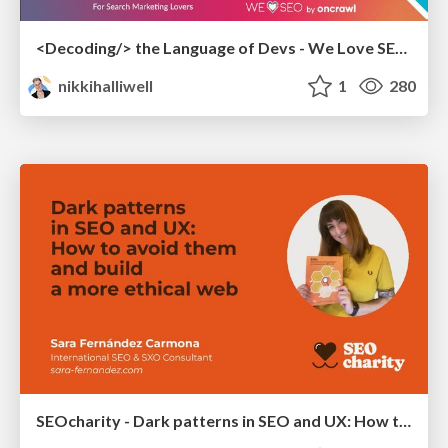
<Decoding/> the Language of Devs - We Love SEO 2024
nikkihalliwell
1
280
SEOcharity - Dark patterns in SEO and UX: How to avoid them and build a more ethical web