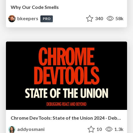
Why Our Code Smells
bkeepers
340
58k
PRO
Chrome DevTools: State of the Union 2024 - Debugging React & Beyond
addyosmani
10
1.3k