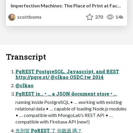
Imperfection Machines: The Place of Print at Facebook
scottboms
270
14k
Transcript
PgREST PostgreSQL, Javascript, and REST
http://pgre.st/ @clkao OSDC.tw 2014
@clkao
PgREST is… • … a JSON document store • …
running inside PostgreSQL • … working with existing
relational data • … capable of loading Node.js modules
• … compatible with MongoLab's REST API • …
compatible with Firebase API (new!)
先別管 PgREST 了 你聽過 嗎？