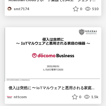
smt7174
0
510
侵入は突然に 〜 IoTマルウェアと悪用される家庭の機器 ～ / When Intrusion Strikes: IoT Malware and the Abuse of Home Devices
nttcom
0
1.5k