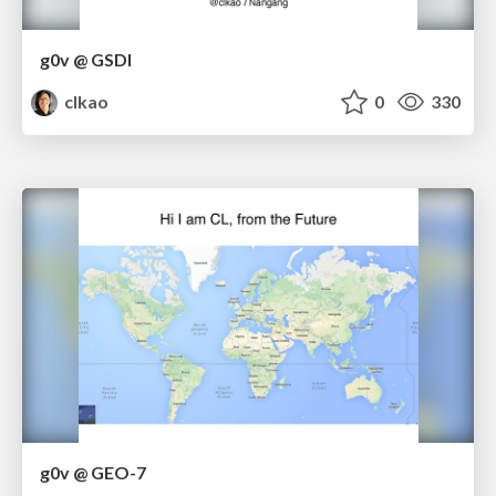
g0v @ GSDI
clkao
0
330
g0v @ GEO-7