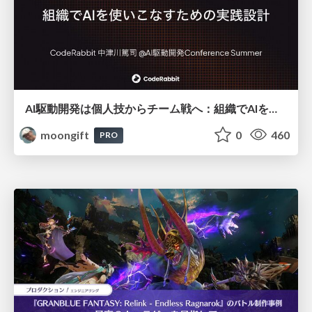
AI駆動開発は個人技からチーム戦へ：組織でAIを使いこなすための実践設計
moongift
0
460
PRO