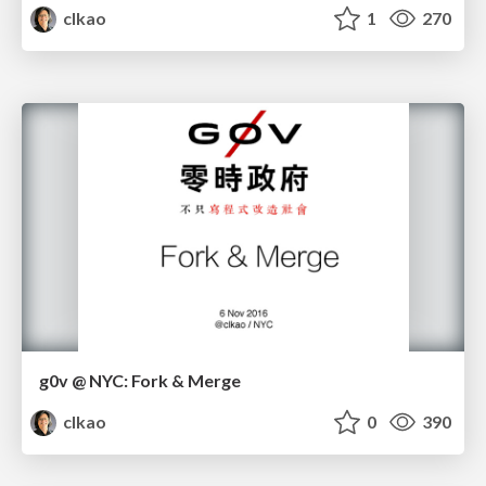
clkao
1
270
g0v @ NYC: Fork & Merge
clkao
0
390