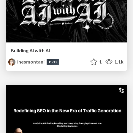
Building AI with AI
inesmontani
1
1.1k
PRO