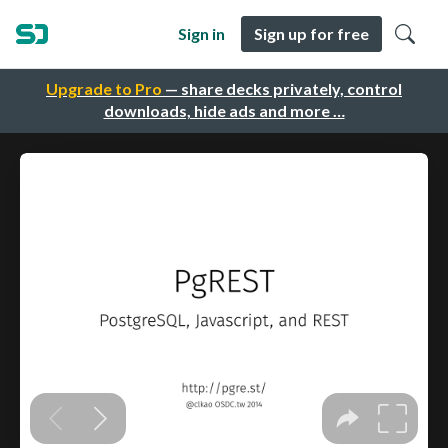
Sign in
Sign up for free
Upgrade to Pro
— share decks privately, control
downloads, hide ads and more …