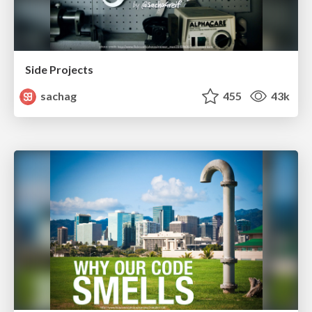
Side Projects
sachag
455
43k