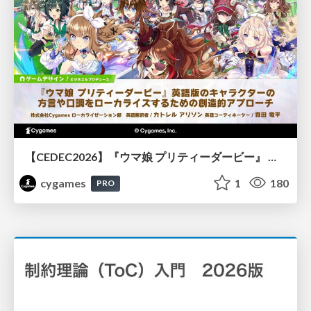
【CEDEC2026】『ウマ娘 プリティーダービー』 英語版のキャラクターの方言や口調をローカライズするための創造的アプローチ
cygames
1
180
PRO