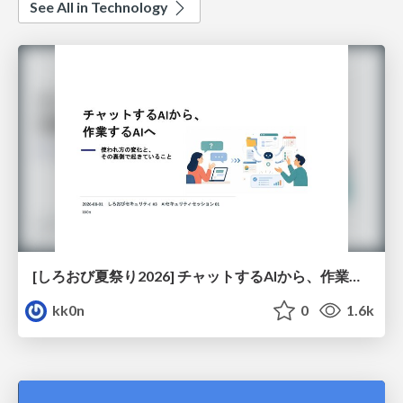
See All in Technology
[しろおび夏祭り2026] チャットするAIから、作業するAIへ - 使われ方の変化と、その裏側で起きていること
kk0n
0
1.6k