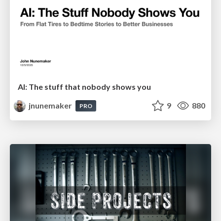
AI: The stuff that nobody shows you
jnunemaker
9
880
PRO