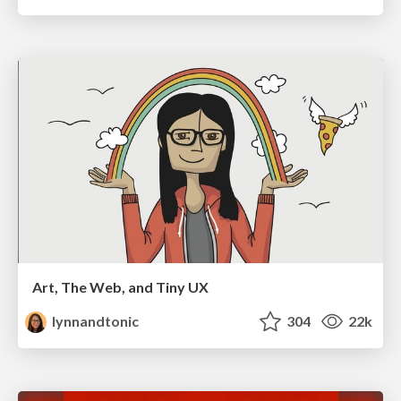
Art, The Web, and Tiny UX
lynnandtonic
304
22k