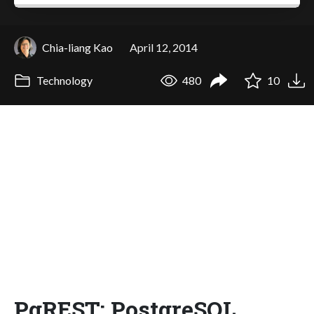
Chia-liang Kao
April 12, 2014
Technology
480
10
PgREST: PostgreSQL,