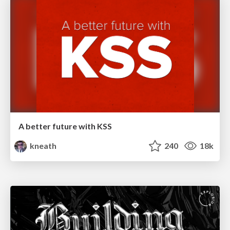
A better future with KSS
kneath
240
18k