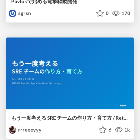
Pavlokで始める電撃駆動開発
sgrsn
0
170
もう一度考える SRE チームの作り方・育て方 / Rethinking SRE #1: Building and Growing SRE Teams
rrreeeyyy
6
1k