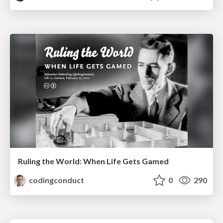
Ruling the World: When Life Gets Gamed
codingconduct
0
290