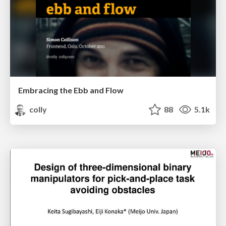
Embracing the Ebb and Flow
colly
88
5.1k