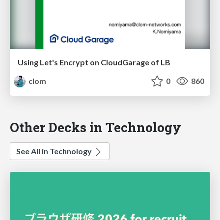
Using Let's Encrypt on CloudGarage of LB
clom
0
860
Other Decks in Technology
See All in Technology