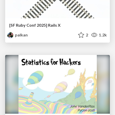
[SF Ruby Conf 2025] Rails X
palkan
2
1.2k