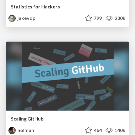
Statistics for Hackers
jakevdp
799
230k
Scaling GitHub
holman
464
140k