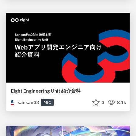
Eight Engineering Unit 紹介資料
sansan33
3
8.1k
PRO