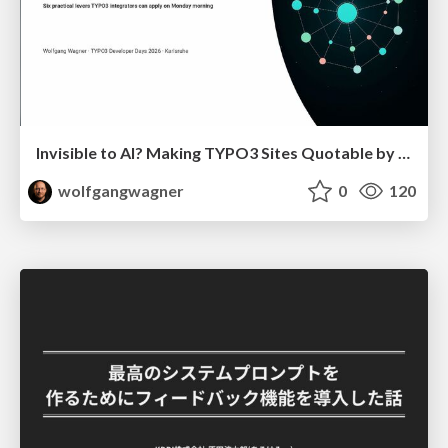
Invisible to AI? Making TYPO3 Sites Quotable by AI Search Systems
wolfgangwagner
0
120