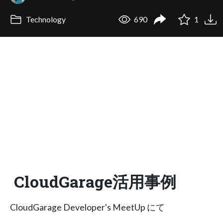
Technology
690
1
CloudGarage活用事例
CloudGarage Developer's MeetUp にて