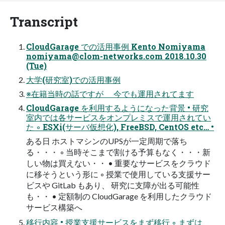
Transcript
CloudGarage での活用事例 Kento Nomiyama
nomiyama@clom-networks.com
2018.10.30
(Tue)
大学(研究室)での活用事例
※在籍当時の話ですが 今でも運用されてます
CloudGarage を利用するようになった背景 • 研究
室内では各サービスをオンプレミスで運用されてい
た ◦ ESXi(サーバ仮想化), FreeBSD, CentOS etc… •
ある日 ホストマシンのUPSが一定周期で落ち
る・・・ ◦ 当時そこまで割ける予算もなく・・・新
しい物は買えない・・ • 重要なサービスをクラウド
に移そうという形に ◦ 授業で使用している支援サー
ビスや GitLab もあり、 研究に支障が出る可能性
も・・ • 定額制の CloudGarage を利用したクラウド
サービス構築へ
移行内容 • 授業支援サービスをまず移行 ◦ まずは