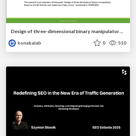
Design of three-dimensional binary manipulators for pick-and-place task avoiding obstacles (IECON2024)
konakalab
0
510