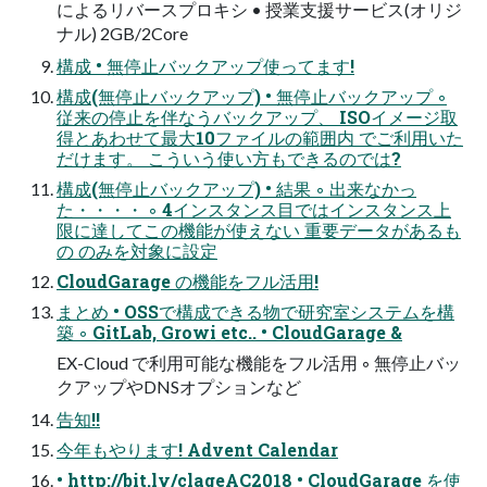
によるリバースプロキシ • 授業支援サービス(オリジ
ナル) 2GB/2Core
構成 • 無停止バックアップ使ってます!
構成(無停止バックアップ) • 無停止バックアップ ◦
従来の停止を伴なうバックアップ、 ISOイメージ取
得とあわせて最大10ファイルの範囲内 でご利用いた
だけます。 こういう使い方もできるのでは?
構成(無停止バックアップ) • 結果 ◦ 出来なかっ
た・・・・ ◦ 4インスタンス目ではインスタンス上
限に達してこの機能が使えない 重要データがあるも
の のみを対象に設定
CloudGarage の機能をフル活用!
まとめ • OSSで構成できる物で研究室システムを構
築 ◦ GitLab, Growi etc.. • CloudGarage &
EX-Cloud で利用可能な機能をフル活用 ◦ 無停止バッ
クアップやDNSオプションなど
告知!!
今年もやります! Advent Calendar
• http://bit.ly/clageAC2018 • CloudGarage を使