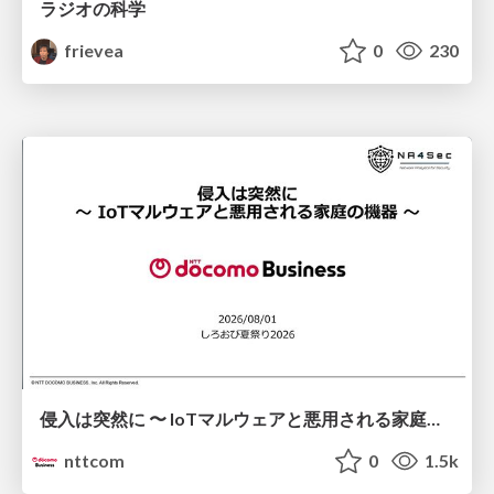
ラジオの科学
frievea
0
230
侵入は突然に 〜 IoTマルウェアと悪用される家庭の機器 ～ / When Intrusion Strikes: IoT Malware and the Abuse of Home Devices
nttcom
0
1.5k