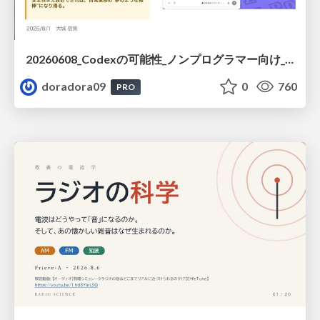
20260608_Codexの可能性_ノンプログラマー向け_大城追記
doradora09
0
760
PRO