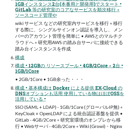
1GBインスタンス2台(本番用と開発用)でスタート •
GitLab 等の研究室のコアなサービスを順次移行 ◦
ソースコード管理や
wiki サービス などの研究室内サービスを移行 ◦ 移行
する際に、シングルサインオン認証を導入し、 メン
バーのアカウント管理を簡単に • AWSとのマルチク
ラウドへ ◦ 研究用AWS の踏み台サーバに接続できる
踏み台インスタンスを作成
構成
構成 • 12GBの リソースプール • 4GB/2Core ◦ 2台 •
1GB/1Core
• 2GB/1Core • 1GB余った・・・
構成 • 基本構成は Docker による提供 EX-Cloud の
DNSオプションも活用 使用している物はほぼOSSを
活用している •
SSO (SAML + LDAP) - 1GB/1Core (グローバルIP無) ◦
KeyCloak + OpenLDAP による統合認証基盤を提供 •
GitLab - 4GB/2Core ◦ 研究室環境のオンプレから移
行 • Webサーバ - 4GB/2Core ◦ Wiki (Growi)・Nginx