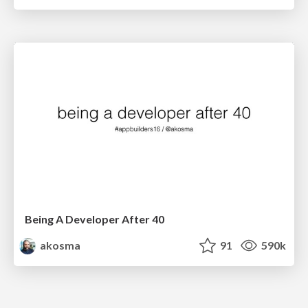
Being A Developer After 40
akosma
91
590k