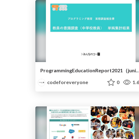
ProgrammingEducationReport2021（
codeforeveryone
0
1.