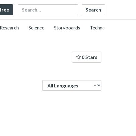
Search
 free
Research
Science
Storyboards
Technology
0 Stars
Language