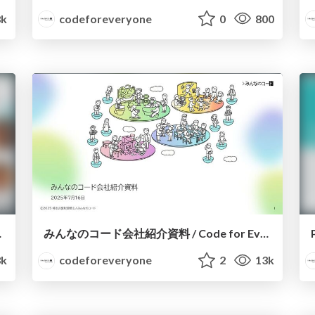
8k
codeforeveryone
0
800
けての実証研究
みんなのコード会社紹介資料 / Code for Everyone
k
codeforeveryone
2
13k