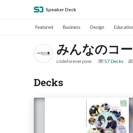
Speaker Deck
Featured
Business
Design
Educatio
みんなのコー
codeforeveryone
57 Decks
Decks