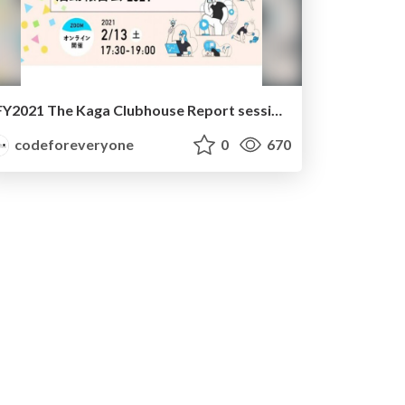
FY2021 The Kaga Clubhouse Report session
codeforeveryone
0
670