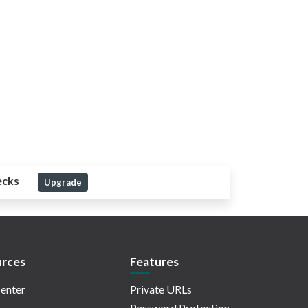
ecks
Upgrade
rces
Features
enter
Private URLs
Password Protection