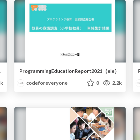
junior）
ProgrammingEducationReport2021（ele）
6k
codeforeveryone
0
2.2k