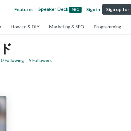
Speaker Deck
Features
Sign in
Sign up for
PRO
n
How-to & DIY
Marketing & SEO
Programming
ド
0 Following
9 Followers