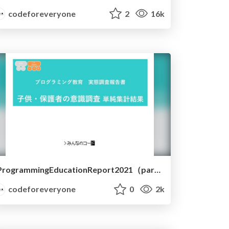
codeforeveryone
2
16k
ProgrammingEducationReport2021（parents）
codeforeveryone
0
2k