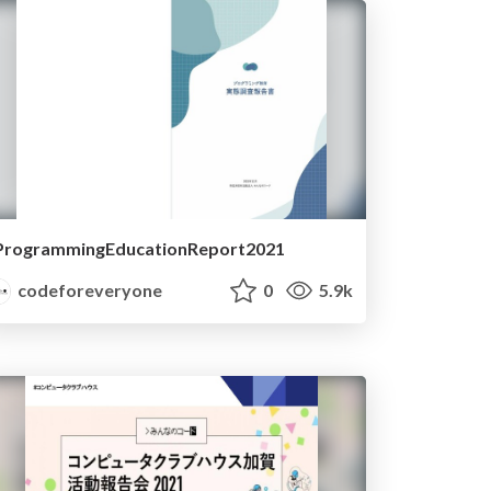
ProgrammingEducationReport2021
codeforeveryone
0
5.9k