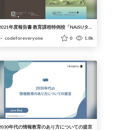
2021年度報告書 教育課程特例校「NAiSUタイム」で取り組む特色ある教科づくりとプログラミング教育
codeforeveryone
0
1.8k
2030年代の情報教育のあり方についての提言