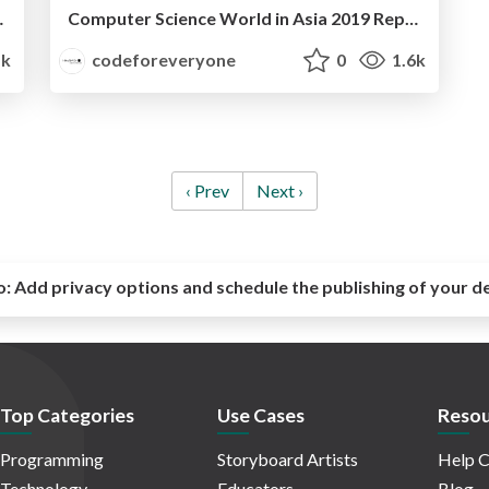
port（English）
Computer Science World in Asia 2019 Report
1k
codeforeveryone
0
1.6k
‹ Prev
Next ›
o:
Add privacy options and schedule the publishing of your d
Top Categories
Use Cases
Resou
Programming
Storyboard Artists
Help C
Technology
Educators
Blog