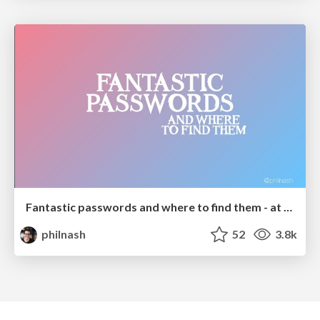
Fantastic passwords and where to find them - at NoRuKo
philnash
52
3.8k