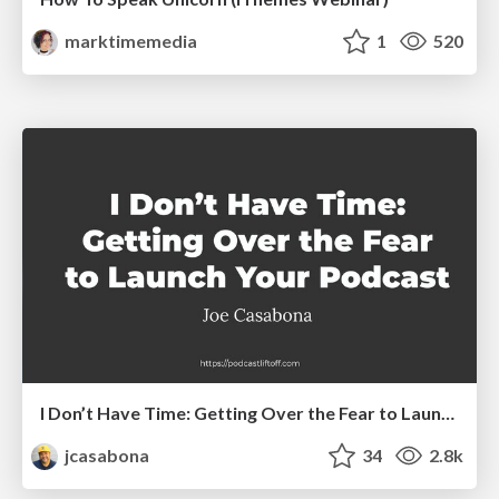
marktimemedia
1
520
I Don’t Have Time: Getting Over the Fear to Launch Your Podcast
jcasabona
34
2.8k