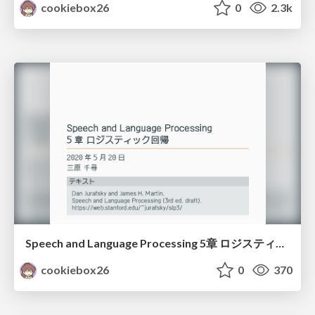
cookiebox26
0
2.3k
Speech and Language Processing 5章 ロジスティック回帰
cookiebox26
0
370