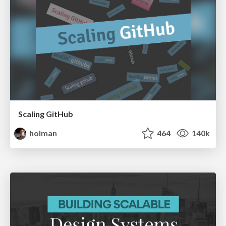
Scaling GitHub
holman
464
140k