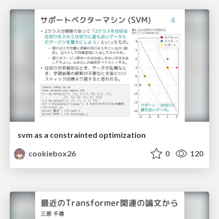
svm as a constrainted optimization
cookiebox26
0
120