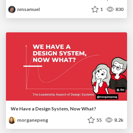
nmsamuel
1
830
We Have a Design System, Now What?
morganepeng
55
8.2k