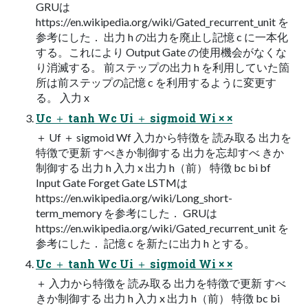
GRUは
https://en.wikipedia.org/wiki/Gated_recurrent_unit を
参考にした． 出力 h の出力を廃止し記憶 c に一本化
する。これにより Output Gate の使用機会がなくな
り消滅する。 前ステップの出力 h を利用していた箇
所は前ステップの記憶 c を利用するように変更す
る。 入力 x
Uc ＋ tanh Wc Ui ＋ sigmoid Wi × ×
＋ Uf ＋ sigmoid Wf 入力から特徴を 読み取る 出力を
特徴で更新 すべきか制御する 出力を忘却すべ きか
制御する 出力 h 入力 x 出力 h（前） 特徴 bc bi bf
Input Gate Forget Gate LSTMは
https://en.wikipedia.org/wiki/Long_short-
term_memory を参考にした． GRUは
https://en.wikipedia.org/wiki/Gated_recurrent_unit を
参考にした． 記憶 c を新たに出力 h とする。
Uc ＋ tanh Wc Ui ＋ sigmoid Wi × ×
＋ 入力から特徴を 読み取る 出力を特徴で更新 すべ
きか制御する 出力 h 入力 x 出力 h（前） 特徴 bc bi