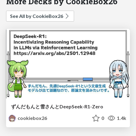
More Decks by CookieBox26
See All by CookieBox26
ずんだもんと雪さんとDeepSeek-R1-Zero
cookiebox26
0
1.4k