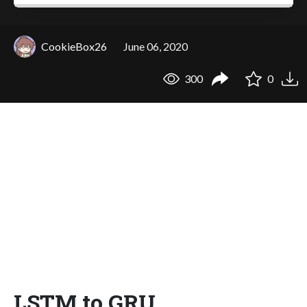
CookieBox26
June 06, 2020
300
0
LSTM to GRU