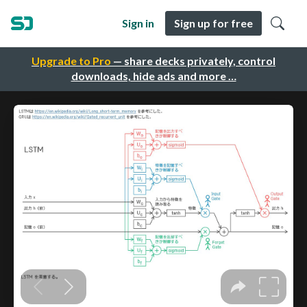
Sign in
Sign up for free
Upgrade to Pro
— share decks privately, control
downloads, hide ads and more …