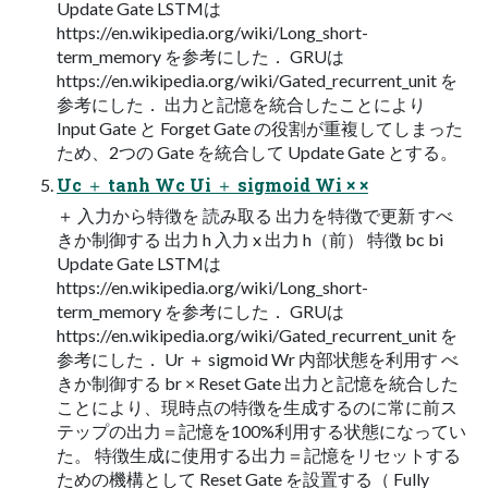
Update Gate LSTMは
https://en.wikipedia.org/wiki/Long_short-
term_memory を参考にした． GRUは
https://en.wikipedia.org/wiki/Gated_recurrent_unit を
参考にした． 出力と記憶を統合したことにより
Input Gate と Forget Gate の役割が重複してしまった
ため、2つの Gate を統合して Update Gate とする。
Uc ＋ tanh Wc Ui ＋ sigmoid Wi × ×
＋ 入力から特徴を 読み取る 出力を特徴で更新 すべ
きか制御する 出力 h 入力 x 出力 h（前） 特徴 bc bi
Update Gate LSTMは
https://en.wikipedia.org/wiki/Long_short-
term_memory を参考にした． GRUは
https://en.wikipedia.org/wiki/Gated_recurrent_unit を
参考にした． Ur ＋ sigmoid Wr 内部状態を利用す べ
きか制御する br × Reset Gate 出力と記憶を統合した
ことにより、現時点の特徴を生成するのに常に前ス
テップの出力＝記憶を100%利用する状態になってい
た。 特徴生成に使用する出力＝記憶をリセットする
ための機構として Reset Gate を設置する（ Fully