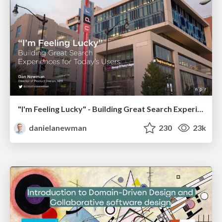
"I'm Feeling Lucky" - Building Great Search Experiences for Today's Users (#IAC19)
danielanewman
230
23k