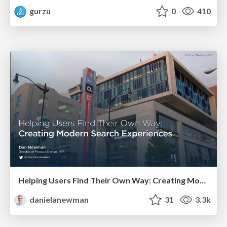
gurzu
0
410
Helping Users Find Their Own Way: Creating Modern Search Experiences
danielanewman
31
3.3k