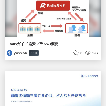
Railsガイド協賛プランの概要
yasslab
2
14k
PRO