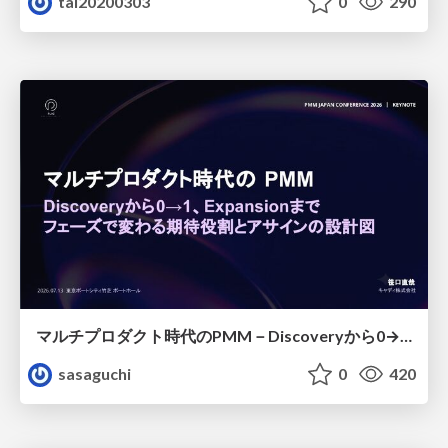
tai20200303
0
290
マルチプロダクト時代のPMM－Discoveryから0→1、Expansionまで フェーズで変わる期待役割とアサインの設計図
sasaguchi
0
420