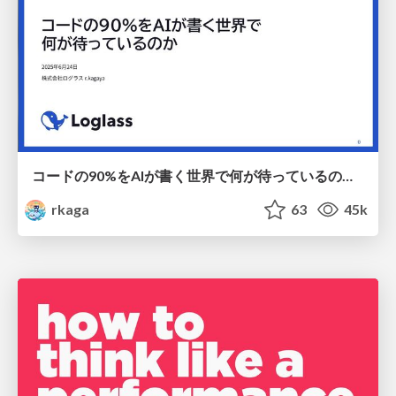
コードの90%をAIが書く世界で何が待っているのか / What awaits us in a world where 90% of the code is written by AI
rkaga
63
45k