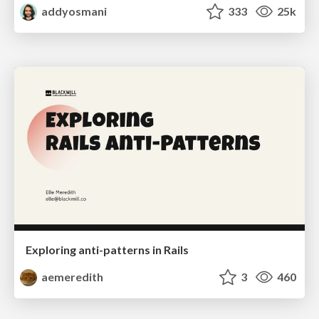
addyosmani
333
25k
Exploring anti-patterns in Rails
aemeredith
3
460