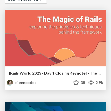
[Rails World 2023 - Day 1 Closing Keynote] - The Magic of Rails
eileencodes
38
2.9k