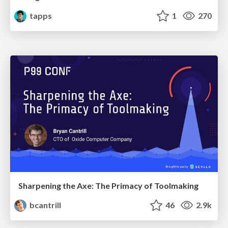
tapps
1
270
Sharpening the Axe: The Primacy of Toolmaking
bcantrill
46
2.9k