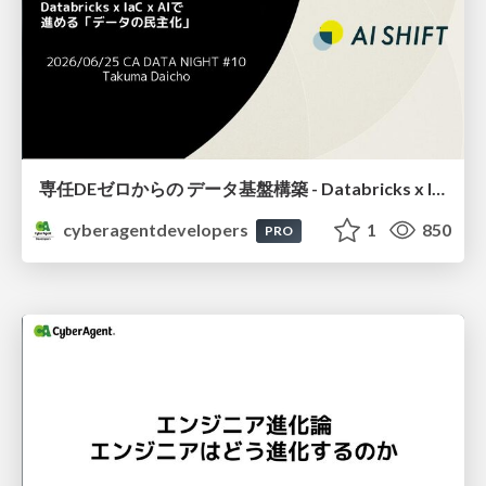
専任DEゼロからの データ基盤構築 - Databricks x IaC x AIで 進める「データの民主化」-
cyberagentdevelopers
1
850
PRO