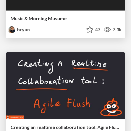
Music & Morning Musume
bryan
47
7.3k
Creating an realtime collaboration tool: Agile Flush - .NET Oxford