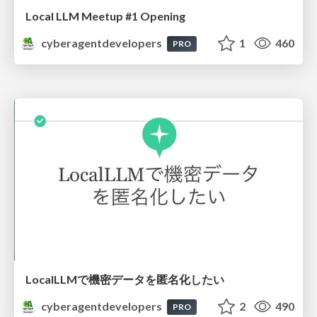
Local LLM Meetup #1 Opening
cyberagentdevelopers
1
460
PRO
LocalLLMで機密データを匿名化したい
cyberagentdevelopers
2
490
PRO