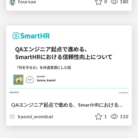
foursue
0
180
QAエンジニア起点で進める、SmartHRにおける信頼性向上について
kaomi_wombat
1
110