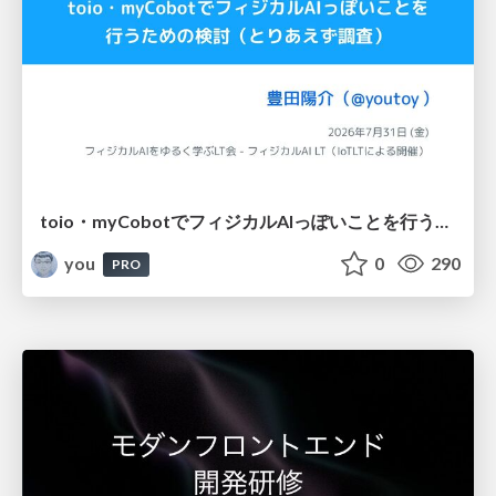
toio・myCobotでフィジカルAIっぽいことを行うための検討（とりあえず調査） / フィジカルAI LT（IoTLTによる開催）
you
0
290
PRO