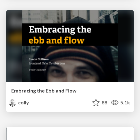
Embracing the Ebb and Flow
colly
88
5.1k