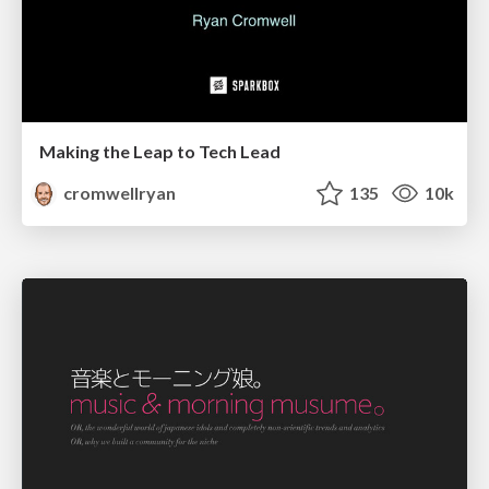
Making the Leap to Tech Lead
cromwellryan
135
10k