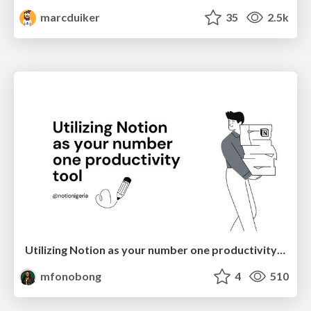
marcduiker
35
2.5k
Utilizing Notion as your number one productivity tool
mfonobong
4
510