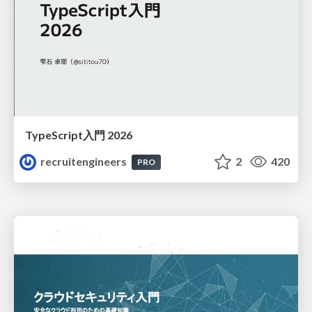
TypeScript入門 2026
recruitengineers
2
420
PRO