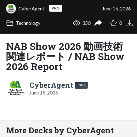
CyberAgent
June 15, 2026
PRO
Technology
350
0
NAB Show 2026 動画技術
関連レポート / NAB Show
2026 Report
CyberAgent
PRO
June 15, 2026
More Decks by CyberAgent