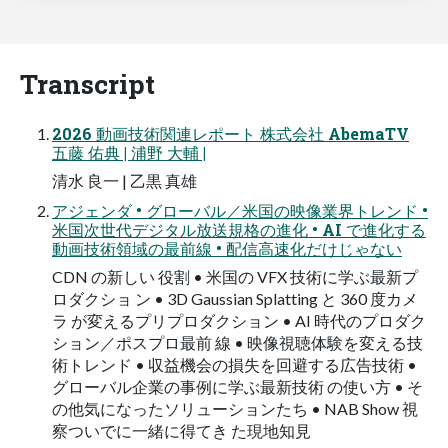
Transcript
2026 動画技術関連レポート 株式会社 AbemaTV
五藤 佑典 | 浦野 大輔 |
清水 良一 | 乙黒 真雄
アジェンダ • グローバル／米国の映像業界トレンド •
米国次世代デジタル放送規格の進化 • AI で進化する
動画技術領域の最前線 • 配信高速化だけじゃない
CDN の新しい 役割 • 米国の VFX 技術に学ぶ最新プ
ロダクショ ン • 3D Gaussian Splatting と 360 度カメ
ラ が変えるプリプロダクション • AI 時代のプロダク
ション／ポスプロ最前 線 • 映像視聴体験を変える技
術トレンド • 収益機会の損失を回避する広告技術 •
グローバル企業の事例に学ぶ最新技術 の使い方 • そ
の他気になったソリューションたち • NAB Show 視
察ついでに一緒に得てき た現地知見