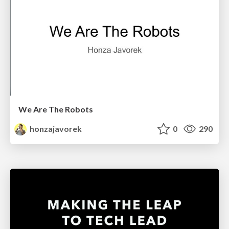
We Are The Robots
honzajavorek
0
290