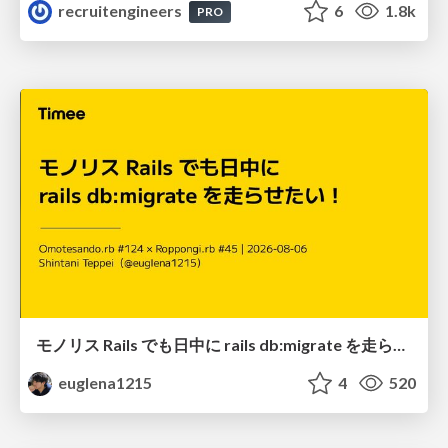
recruitengineers
6
1.8k
PRO
モノリス Rails でも日中に rails db:migrate を走らせたい！ / Daytime rails db:migrate on Monolithic Rails!
euglena1215
4
520