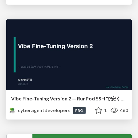
Vibe Fine-Tuning Version 2 — RunPod SSH で安く学習してみた
cyberagentdevelopers
1
460
PRO