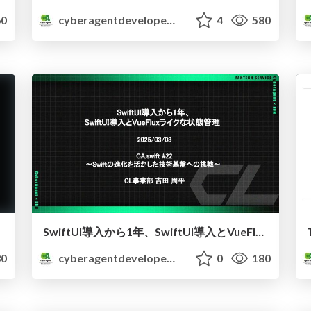
0
cyberagentdevelopers
4
580
SwiftUI導入から1年、SwiftUI導入とVueFluxライクな状態管理
0
cyberagentdevelopers
0
180