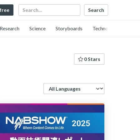
Search
 free
Research
Science
Storyboards
Technology
0 Stars
Language