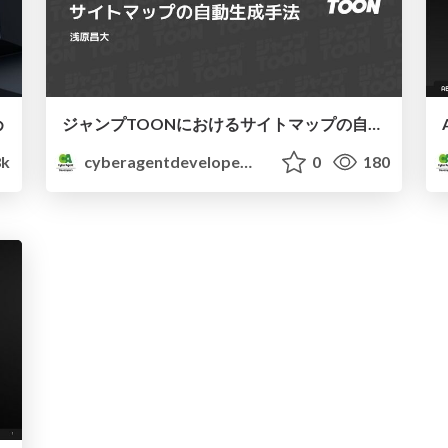
め
ジャンプTOONにおけるサイトマップの自動生成手法について
8k
cyberagentdevelopers
0
180