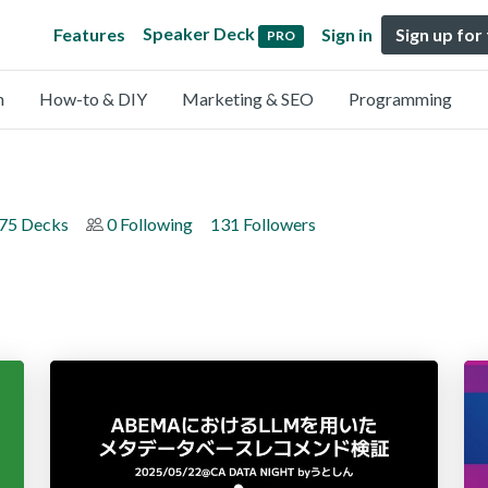
Speaker Deck
Features
Sign in
Sign up for
PRO
n
How-to & DIY
Marketing & SEO
Programming
75 Decks
0 Following
131 Followers