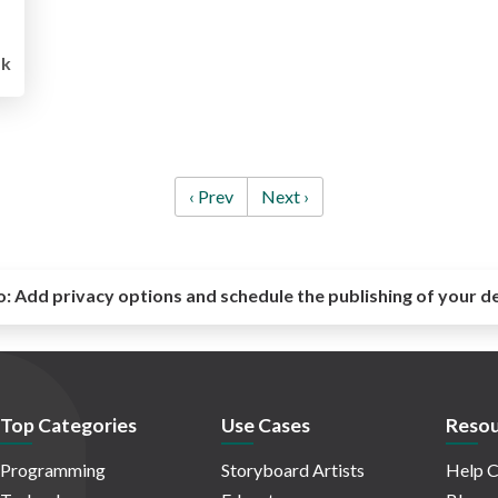
k
‹ Prev
Next ›
o:
Add privacy options and schedule the publishing of your d
Top Categories
Use Cases
Resou
Programming
Storyboard Artists
Help C