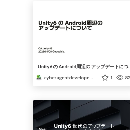
Unity6 の Androi
cyberagentdevelopers
1
82