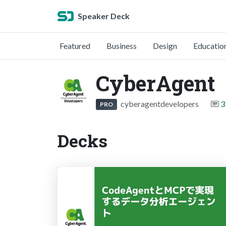
Speaker Deck
Featured
Business
Design
Educatio
CyberAgent
cyberagentdevelopers
3
PRO
Decks