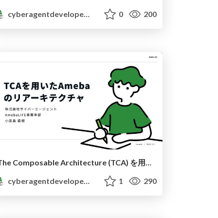
cyberagentdevelopers
0
200
The Composable Architecture (TCA) を用いたAmebaのリアーキテクチャ
cyberagentdevelopers
1
290