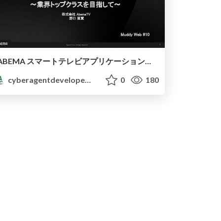
ABEMA スマートテレビアプリケーションのパフォーマンス改善: 業界トップクラスを目指して / Muddy Web #10 ~Special Edition~ 【ゲスト: pixiv】
cyberagentdevelopers
0
180