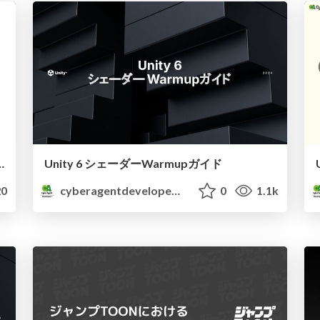
d周辺の アップデートについて
Unity 6 シェーダーWarmupガイド
0
cyberagentdevelopers
0
1.1k