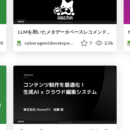
LLMを用いたメタデータベースレコメンド検証
0
cyberagentdevelopers
7
2.5k