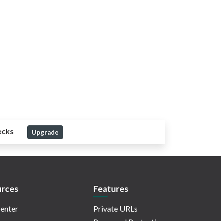
ecks
Upgrade
rces
Features
enter
Private URLs