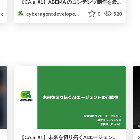
【CA.ai #1】ABEMA のコンテンツ制作を最適化！ 生成 AI × クラウド映像編集システム
k
cyberagentdevelopers
0
520
【CA.ai #1】未来を切り拓くAIエージェントの可能性