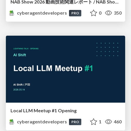
NAB Show 2026 動画技術関連レポート / NAB Show 2026 Report
cyberagentdevelopers
0
350
PRO
Local LLM Meetup #1 Opening
cyberagentdevelopers
1
460
PRO