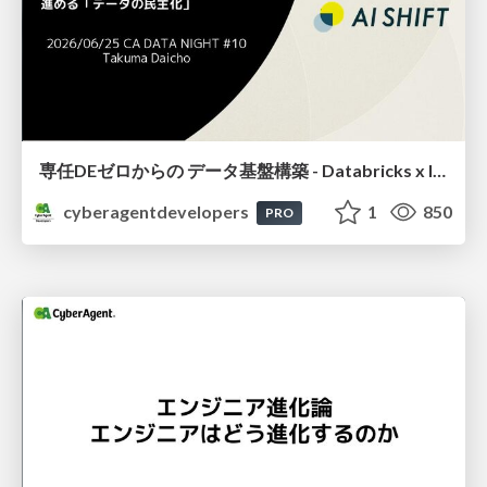
専任DEゼロからの データ基盤構築 - Databricks x IaC x AIで 進める「データの民主化」-
cyberagentdevelopers
1
850
PRO