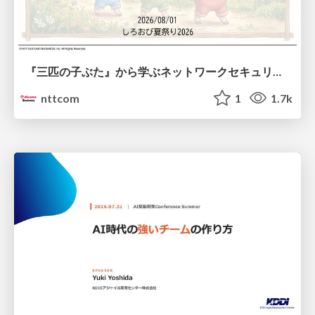
『三匹の子ぶた』から学ぶネットワークセキュリティの昔と今 / Network Security: Then and Now Through the Lens of The Three Little Pigs
nttcom
1
1.7k