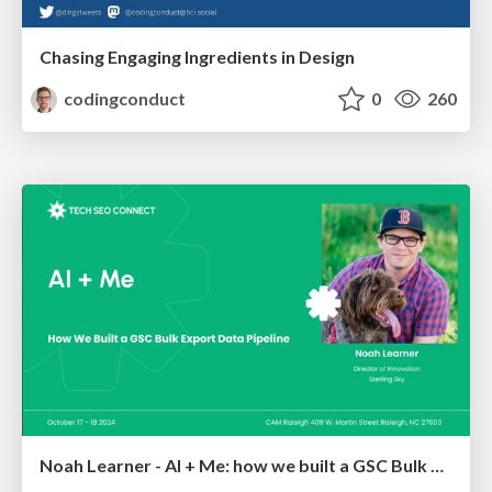
Chasing Engaging Ingredients in Design
codingconduct
0
260
Noah Learner - AI + Me: how we built a GSC Bulk Export data pipeline