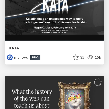
KATA
mclloyd
35
15k
PRO