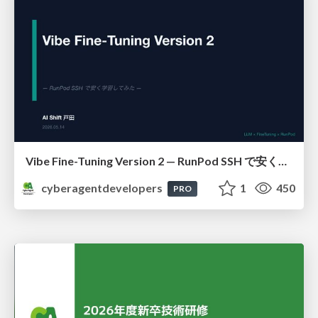
Vibe Fine-Tuning Version 2 — RunPod SSH で安く学習してみた
cyberagentdevelopers
1
450
PRO