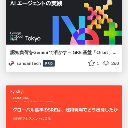
認知負荷をGemini で溶かす — GKE 基盤「Orbit」における AI エージェントの実践
sansantech
1
260
PRO