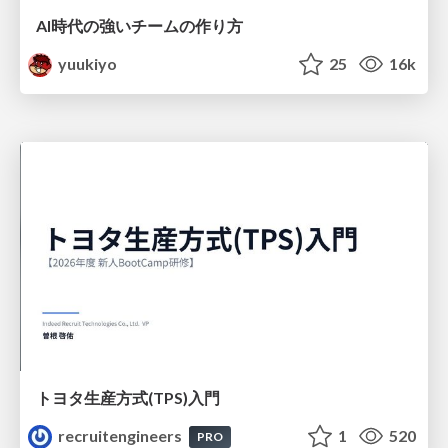
AI時代の強いチームの作り方
yuukiyo
25
16k
トヨタ⽣産⽅式(TPS)⼊⾨
recruitengineers
1
520
PRO