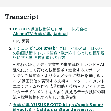
Transcript
IBC2025 動画技術関連レポート 株式会社
AbemaTV 五藤 佑典 | 福永 亘 |
山村 英貴
アジェンダ • Ice Break • グローバル／ヨーロッパ
の動画技術ト レンド俯瞰 • 欧州を中心とした標準規
格に学ぶ動 画技術進化の行方
• 変わりゆくメディア業界の事業戦略ト レンド • AI
進化によって変わる技術領域 • 進化するスポーツコ
ンテンツ最前線 • より安定／安全に熱狂を届けるラ
イブ 動画配信を実現する技術 • エンターテイメント
エコシステムを作る 広告戦略と技術 • メディアとエ
ンターテインメントを大きく 変えるデータ技術の潮
流 • 標準規格化する新しい表現技術
五藤 佑典 YUSUKE GOTO https://ygoto3.com/
@ygoto3_ • California State University,