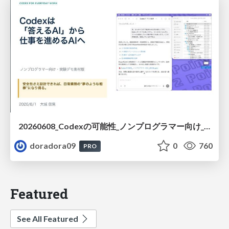
20260608_Codexの可能性_ノンプログラマー向け_大城追記
doradora09
0
760
PRO
Featured
See All Featured