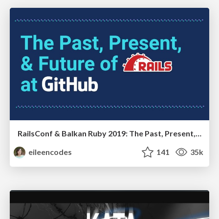
RailsConf & Balkan Ruby 2019: The Past, Present, and Future of Rails at GitHub
eileencodes
141
35k