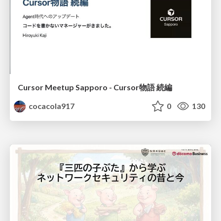
Cursor Meetup Sapporo - Cursor物語 続編
cocacola917
0
130