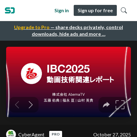
Sign in
Sign up for free
Upgrade to Pro
— share decks privately, control
downloads, hide ads and more …
CyberAgent
October 27, 2025
PRO