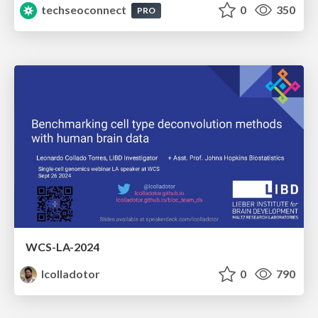
techseoconnect
0
350
PRO
WCS-LA-2024
lcolladotor
0
790