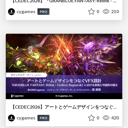
【CEDEC2026】『GRANBLUE FANTASY: Relink - Endless Ragnarok』のバトル制作事例 ～最高のキャラゲーを目指して～
cygames
0
210
PRO
【CEDEC2026】アートとゲームデザインをつなぐVFX設計『GRANBLUE FANTASY: Relink - Endless Ragnarok』における表現と可読性の両立
cygames
0
420
PRO