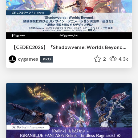
【CEDEC2026】『Shadowverse: Worlds Beyond』続編開発におけるUIデザイン・アニメーション演出の「超進化」 ～継承と挑戦を両立するデザイン手法～
cygames
2
4.3k
PRO