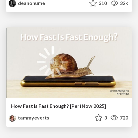
deanohume
310
32k
How Fast Is Fast Enough? [PerfNow 2025]
tammyeverts
3
720