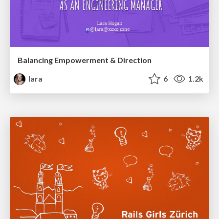
Balancing Empowerment & Direction
lara
6
1.2k