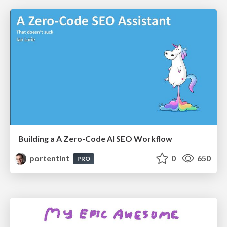
Building a A Zero-Code AI SEO Workflow
portentint
0
650
PRO