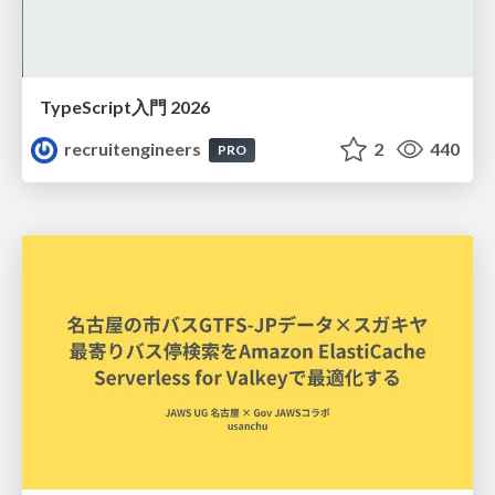
TypeScript入門 2026
recruitengineers
2
440
PRO