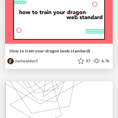
How to train your dragon (web standard)
notwaldorf
97
6.7k