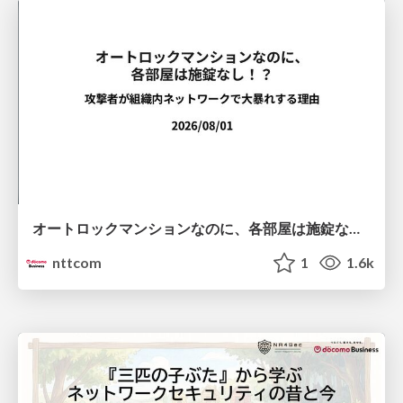
オートロックマンションなのに、各部屋は施錠なし！？ 攻撃者が組織内ネットワークで大暴れする理由 / The Front Door Is Locked, but the Rooms Are Wide Open: Why Attackers Move Freely Inside Enterprise Networks
nttcom
1
1.6k