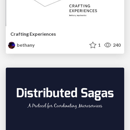
Crafting Experiences
bethany
1
240