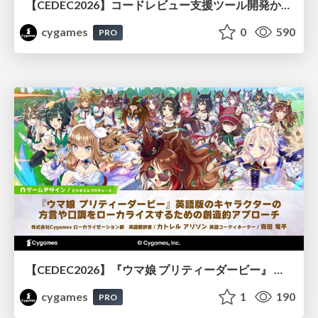
【CEDEC2026】コードレビュー支援ツール開発から学ぶ：LLMを用いた業務システムの実践的な運用設計と誤出力対策
cygames
0
590
PRO
【CEDEC2026】『ウマ娘 プリティーダービー』 英語版のキャラクターの方言や口調をローカライズするための創造的アプローチ
cygames
1
190
PRO