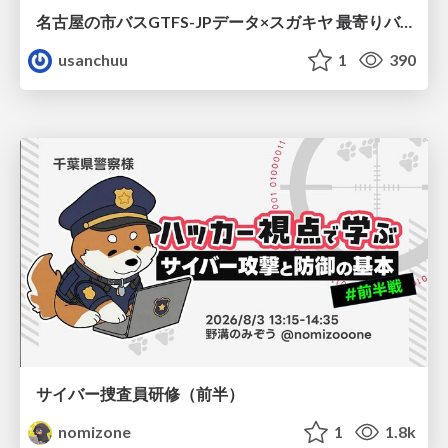
名古屋の市バスGTFS-JPデータ×スガキヤ 最寄りバス停検索をAmazon ElastiCache Serverless for Valkeyで最適化する
usanchuu
1
390
サイバー捜査員研修（前半）
nomizone
1
1.8k