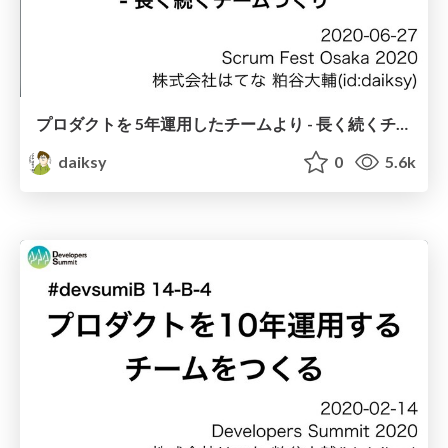
プロダクトを 5年運用したチームより - 長く続くチームづくり / ScramFestOsaka 2020
daiksy
0
5.6k