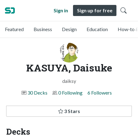
Sign in
Sign up for free
Featured
Business
Design
Education
How-to &
KASUYA, Daisuke
daiksy
30 Decks
0 Following
6 Followers
3 Stars
Decks