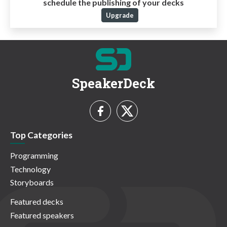
schedule the publishing of your decks
Upgrade
SpeakerDeck
Top Categories
Programming
Technology
Storyboards
Featured decks
Featured speakers