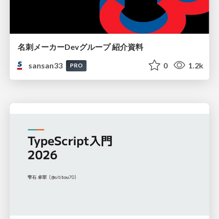
名刺メーカーDevグループ 紹介資料
sansan33
0
1.2k
PRO