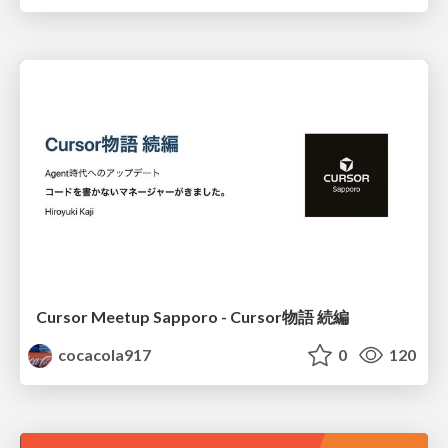
Cursor Meetup Sapporo - Cursor物語 続編
cocacola917
0
120