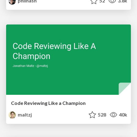
philnash
52
3.8k
Code Reviewing Like a Champion
maltzj
528
40k