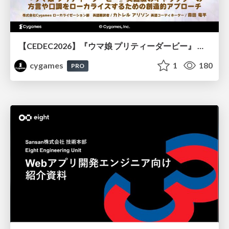
【CEDEC2026】『ウマ娘 プリティーダービー』 英語版のキャラクターの方言や口調をローカライズするための創造的アプローチ
cygames
1
180
PRO