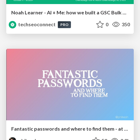
Noah Learner - AI + Me: how we built a GSC Bulk Export data pipeline
techseoconnect
0
350
PRO
Fantastic passwords and where to find them - at NoRuKo