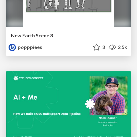
New Earth Scene 8
popppiees
3
2.5k