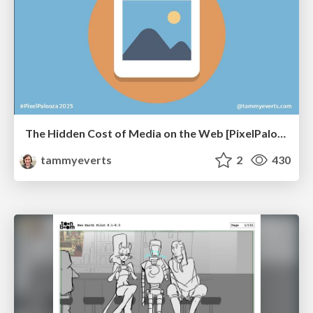
The Hidden Cost of Media on the Web [PixelPalooza 2025]
tammyeverts
2
430