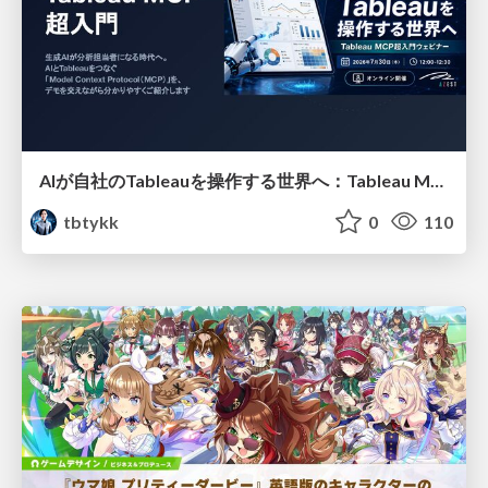
AIが自社のTableauを操作する世界へ：Tableau MCP超入門
tbtykk
0
110