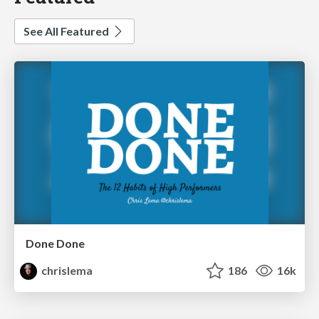
See All Featured
Done Done
chrislema
186
16k