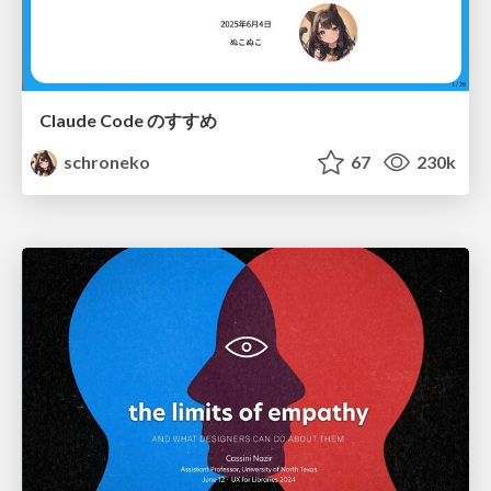
Claude Code のすすめ
schroneko
67
230k