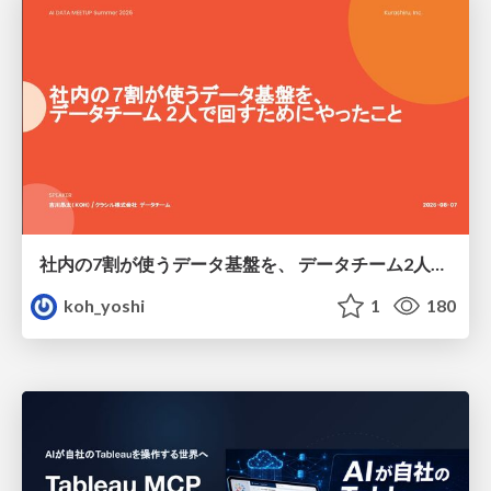
社内の7割が使うデータ基盤を、 データチーム2人で回すためにやったこと
koh_yoshi
1
180