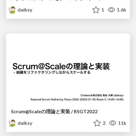
daiksy
1
1.6k
Scrum@Scaleの理論と実装 / RSGT2022
daiksy
2
11k