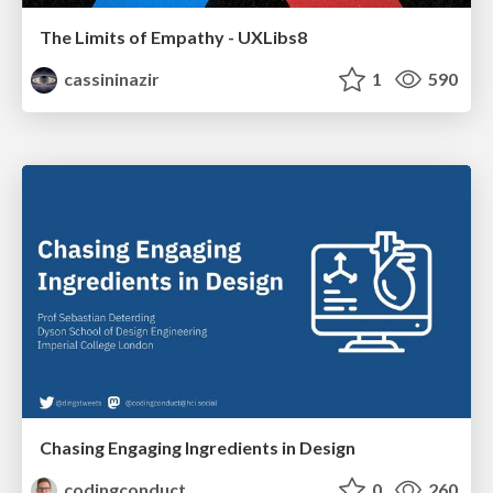
The Limits of Empathy - UXLibs8
cassininazir
1
590
Chasing Engaging Ingredients in Design
codingconduct
0
260