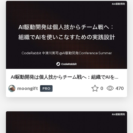
AI駆動開発は個人技からチーム戦へ：組織でAIを使いこなすための実践設計
moongift
0
470
PRO