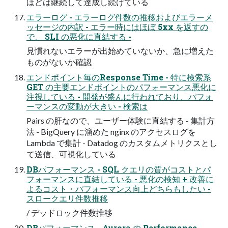
ほどは継続して達成し続けている
エラーログ - エラーログ件数の推移およびエラーメ
ッセージの内訳 - エラー時にはほぼ 5xx を返すの
で、 SLI の悪化に直結する -
見慣れないエラーが出始めていないか、急に増えた
ものがないか確認
エンドポイント毎のResponse Time - 特に検索系
GET の主要エンドポイントのパフォーマンス悪化に
注視している - 開発が盛んに行われており、パフォ
ーマンスの変動が大きい - 検索は
Pairs の肝なので、ユーザー体験に直結する - 集計方
法 - BigQuery に溜めた nginx のアクセスログを
Lambda で集計 - Datadog のカスタムメトリクスとし
て送信、可視化している
DBパフォーマンス - SQL クエリの質がコストとパ
フォーマンスに直結している - 悪化の検知 + 改善に
よるコスト・パフォーマンス向上どちらもしたい -
スロークエリ件数推移
/ デッドロック件数推移
DBパフォーマンス - Aurora の Performance