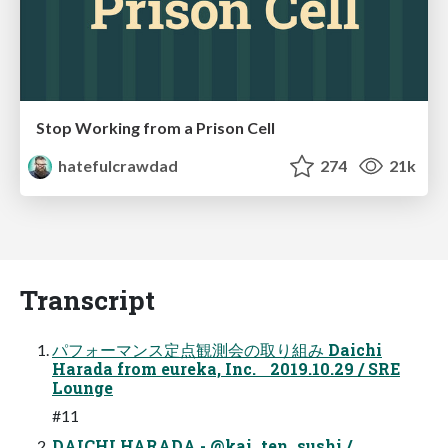
Stop Working from a Prison Cell
hatefulcrawdad
274
21k
Transcript
パフォーマンス定点観測会の取り組み Daichi
Harada from eureka, Inc. 2019.10.29 / SRE
Lounge
#11
DAICHI HARADA - @kai_ten_sushi /