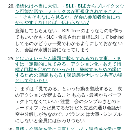
指標化は本当に大切。 - SLI - SLI からブレイクダウ
ン可能な形で、メトリクスが可視化されてること。
- 「そもそもなにを見るか」が会の参加者全員にわ
かりやすくなければ、伝わらな い /
意識してもらえない . - KPI Tree のようなものを作っ
てもいいかも - SLO - 合意された目標に対して behind
してるのかどうか一発でわかるようにしておかな い
と、会話が水掛け論になってしまう
とはいえいったん議題に載せてみるのも大事。 - ま
ずは「定期的に見てみる」アクション化 - あえて指
標 / 目標を定めてなかったり、発散するための場に
するための 議題もある ( 課題感やナレッジ共有の場
として使いたい
) - まずは「見てみる」という行動を継続すると、次
のアクションが定まること もある - 最初からパーフ
ェクトでなくていい - 注意：会のシンプルさとのト
レードオフ - ただ見てるだけだと先述の通り会話が
空中分解しがちなので、バランス は大事 - シンプル
にしないと全員には伝わりづらい
目標・会議体を常に見直していく - 課題感が常に変