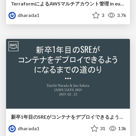
TerraformによるAWSマルチアカウント管理 in eureka, Inc.
dharada1
3
3.7k
新卒1年目のSREがコンテナをデプロイできるようになるまでの道のり [JAWS DAYS 2019]
dharada1
31
13k