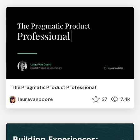
The Pragmatic Product Professional
lauravandoore
37
7.4k