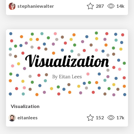
stephaniewalter
287
14k
Visualization
eitanlees
152
17k