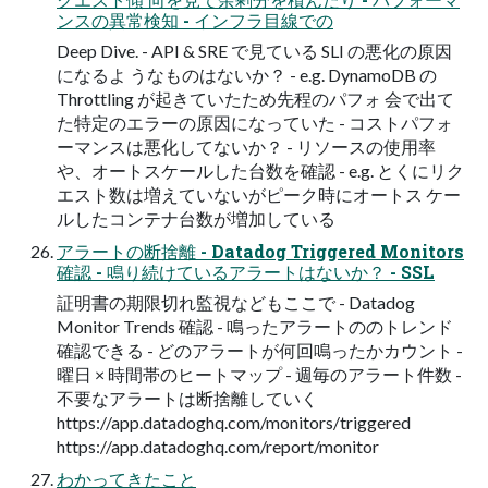
ンスの異常検知 - インフラ目線での
Deep Dive. - API & SRE で見ている SLI の悪化の原因
になるよ うなものはないか？ - e.g. DynamoDB の
Throttling が起きていたため先程のパフォ 会で出て
た特定のエラーの原因になっていた - コストパフォ
ーマンスは悪化してないか？ - リソースの使用率
や、オートスケールした台数を確認 - e.g. とくにリク
エスト数は増えていないがピーク時にオートス ケー
ルしたコンテナ台数が増加している
アラートの断捨離 - Datadog Triggered Monitors
確認 - 鳴り続けているアラートはないか？ - SSL
証明書の期限切れ監視などもここで - Datadog
Monitor Trends 確認 - 鳴ったアラートののトレンド
確認できる - どのアラートが何回鳴ったかカウント -
曜日 × 時間帯のヒートマップ - 週毎のアラート件数 -
不要なアラートは断捨離していく
https://app.datadoghq.com/monitors/triggered
https://app.datadoghq.com/report/monitor
わかってきたこと