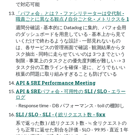
で対応可能
「パフォ会」とは？ - ファシリテーターは交代制 -
職責ごとに異なる観点 / 自分ごと化 - メトリクスを 1
週間分確認 - 基本的に Datadog に集約、パフォ会用
のダッシュボードを用意している - 基本上から見て
いくだけで終わるような設計 - 一部見れないもの
は、各サービスの管理画面で確認 - 観測結果からタ
スク抽出 - 同時に走らせていいのは 3 つまでという
制限 - 事業上のタスクとの優先度判断が難しい -> 3
タスク分の工数ラインを確保 - 逆に、どうでもいい
枝葉の問題に取り組みすぎることも防げている
API & SRE Performance Meeting
API & SREパフォ会 - 可用性の SLI / SLO - エラー
ログ
- Response time - DB パフォーマンス - toil の棚卸し
SLI / SLO - SLI - ( 総リクエスト数 - 5xx
系で返った数 ) / 総リクエスト数 - ≒ 全リクエストの
うち正常に返せた割合を評価 - SLO - 99.95 - 直近 1 年