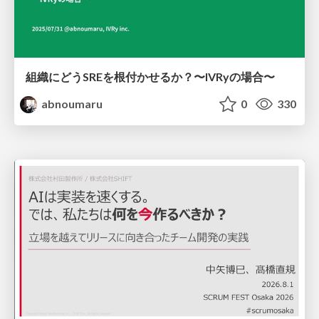
組織にどうSREを根付かせるか？〜IVRyの場合〜
abnoumaru
0
330