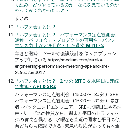
り組み - どうやっているのか - なにを見ているのか -
やってみてわかったこと -
まとめ
「パフォ会」とは？
「パフォ会」とは？ - パフォーマンス定点観測会、
通称「パ フォ会」 - プロダクトの可用性・パフォー
マンス向 上などを目的とした週次 MTG - 2
年ほど継続、ツールや会議設計を 徐々にブラッシュ
アップしている https://medium.com/eureka-
engineering/performance-mee ting-api-and-sre-
3c5e07a6d017
「パフォ会」とは？ - 2 つの MTG を水曜日に連続
で実施 - API & SRE
パフォーマンス定点観測会 - (15:00 〜 , 30 分 ) - SRE
パフォーマンス定点観測会 - (15:30 〜 , 30 分 ) - 参加
者 - バックエンドエンジニア、 SRE - 水曜日にやる理
由 - サービスの性質から、週末と平日のトラフィッ
クの 傾向が異なる - 水曜なら直近の週末と平日の傾
向どちらも確認 できる - 緊急の対応があっても木金