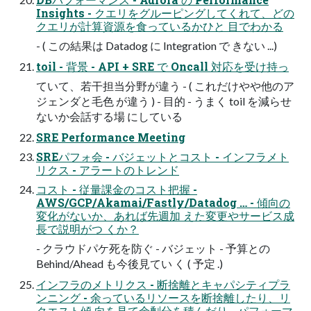
Insights - クエリをグルーピングしてくれて、どの
クエリが計算資源を食っているかひと 目でわかる
- ( この結果は Datadog に Integration で きない ...)
toil - 背景 - API + SRE で Oncall 対応を受け持っ
ていて、若干担当分野が違う - ( これだけやや他のア
ジェンダと毛色 が違う ) - 目的 - うまく toil を減らせ
ないか会話する場 にしている
SRE Performance Meeting
SREパフォ会 - バジェットとコスト - インフラメト
リクス - アラートのトレンド
コスト - 従量課金のコスト把握 -
AWS/GCP/Akamai/Fastly/Datadog … - 傾向の
変化がないか、あれば先週加 えた変更やサービス成
長で説明がつ くか？
- クラウドパケ死を防ぐ - バジェット - 予算との
Behind/Ahead も今後見てい く ( 予定 .)
インフラのメトリクス - 断捨離とキャパシティプラ
ンニング - 余っているリソースを断捨離したり、リ
クエスト傾 向を見て余剰分を積んだり - パフォーマ