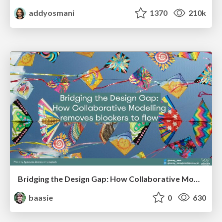
addyosmani
1370
210k
Bridging the Design Gap: How Collaborative Modelling removes blockers to flow between stakeholders and teams @FastFlow conf
baasie
0
630