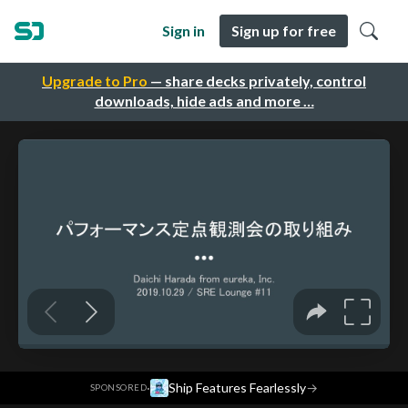
Sign in
Sign up for free
Upgrade to Pro
— share decks privately, control
downloads, hide ads and more …
·
Ship Features Fearlessly
→
SPONSORED