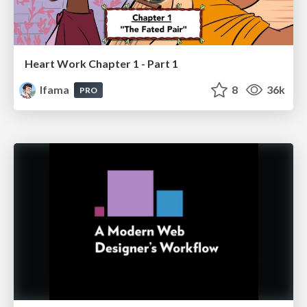
Heart Work Chapter 1 - Part 1
lfama
8
36k
PRO