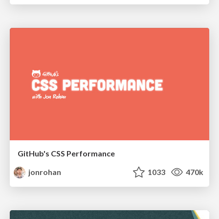
GitHub's CSS Performance
jonrohan
1033
470k