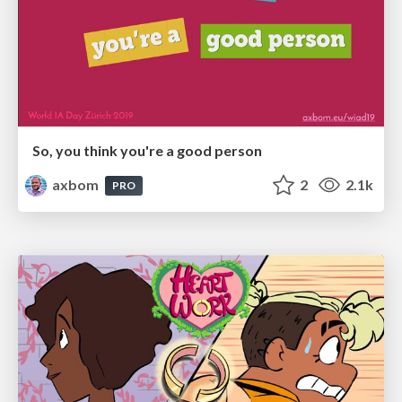
So, you think you're a good person
axbom
2
2.1k
PRO