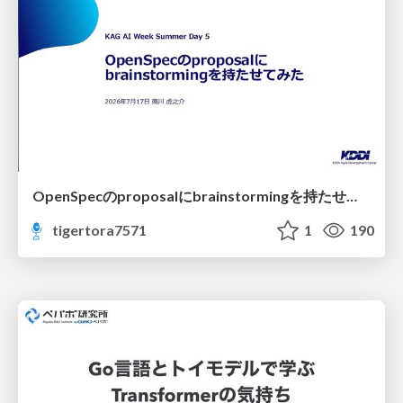
OpenSpecのproposalにbrainstormingを持たせてみた
tigertora7571
1
190