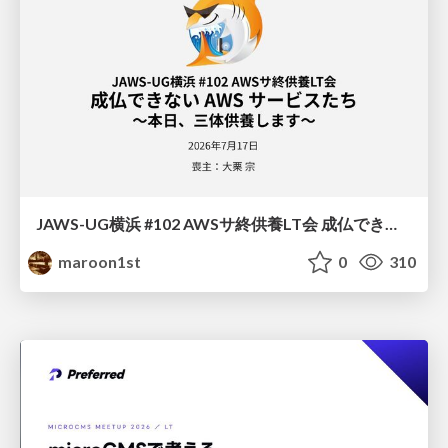
JAWS-UG横浜 #102 AWSサ終供養LT会 成仏できない AWS サービスたち 〜本日、三体供養します〜
maroon1st
0
310