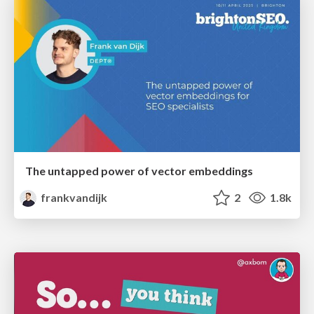
The untapped power of vector embeddings
frankvandijk
2
1.8k