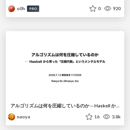
o0h
0
920
PRO
アルゴリズムは何を圧縮しているのか ─ Haskell から育った「圧縮代数」というメンタルモデル
naoya
16
3.8k