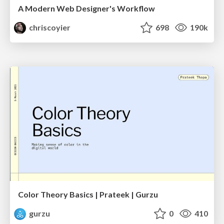
A Modern Web Designer's Workflow
chriscoyier
698
190k
Color Theory Basics | Prateek | Gurzu
gurzu
0
410