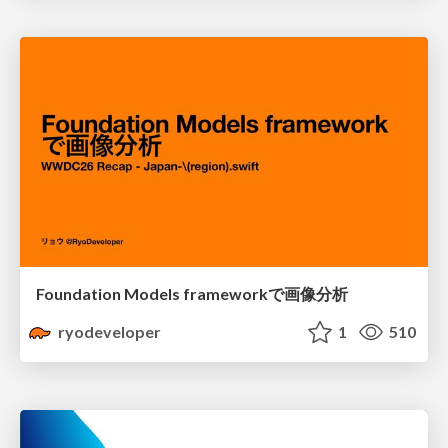
Foundation Models frameworkで画像分析
ryodeveloper
1
510