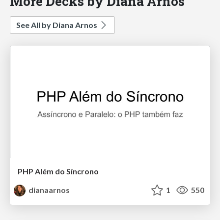
More Decks by Diana Arnos
See All by Diana Arnos
PHP Além do Síncrono
dianaarnos
1
550