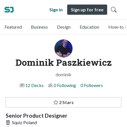
Sign in
Sign up for free
Featured
Business
Design
Education
How-to &
Dominik Paszkiewicz
dominik
12 Decks
0 Following
0 Followers
2 Stars
Senior Product Designer
Squiz Poland