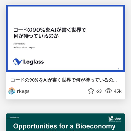
コードの90%をAIが書く世界で何が待っているのか / What awaits us in a world where 90% of the code is written by AI
rkaga
63
45k