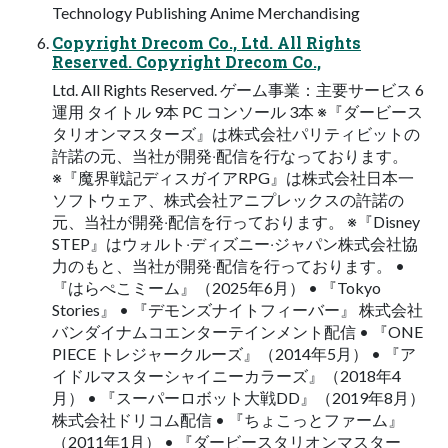
Technology Publishing Anime Merchandising
Copyright Drecom Co., Ltd. All Rights
Reserved. Copyright Drecom Co.,
Ltd. All Rights Reserved. ゲーム事業：主要サービス 6
運⽤ タイトル 9本 PC コンソール 3本 ※『ダービース
タリオンマスターズ』は株式会社パリティビットの
許諾の元、当社が開発‧配信を⾏なっております。
※『魔界戦記ディスガイアRPG』は株式会社⽇本⼀
ソフトウェア、株式会社アニプレックスの許諾の
元、当社が開発‧配信を⾏っております。 ※『Disney
STEP』はウォルト‧ディズニー‧ジャパン株式会社協
⼒のもと、当社が開発‧配信を⾏っております。 •
『はらぺこミーム』（2025年6⽉） • 『Tokyo
Stories』 • 『デモンズナイトフィーバー』 株式会社
バンダイナムコエンターテインメント配信 • 『ONE
PIECE トレジャークルーズ』（2014年5⽉） • 『ア
イドルマスターシャイニーカラーズ』（2018年4
⽉） • 『スーパーロボット⼤戦DD』（2019年8⽉）
株式会社ドリコム配信 • 『ちょこっとファーム』
（2011年1⽉） • 『ダービースタリオンマスター