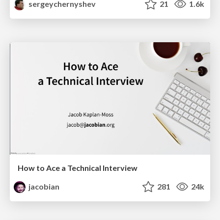
sergeychernyshev
21
1.6k
How to Ace a Technical Interview
jacobian
281
24k