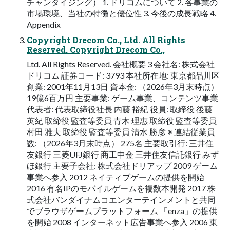
チャンダイジング） 1. ドリコムについて 2. 各事業の
市場環境、当社の特徴と優位性 3. 今後の成⻑戦略 4.
Appendix
Copyright Drecom Co., Ltd. All Rights
Reserved. Copyright Drecom Co.,
Ltd. All Rights Reserved. 会社概要 3 会社名: 株式会社
ドリコム 証券コード: 3793 本社所在地: 東京都品川区
創業: 2001年11⽉13⽇ 資本⾦: （2026年3⽉末時点）
19億6百万円 主要事業: ゲーム事業、コンテンツ事業
代表者: 代表取締役社⻑ 内藤 裕紀 役員: 取締役 後藤
英紀 取締役 監査等委員 ⻘⽊ 理惠 取締役 監査等委員
村⽥ 雅夫 取締役 監査等委員 清⽔ 勝彦 ※ 連結従業員
数: （2026年3⽉末時点） 275名 主要取引⾏: 三井住
友銀⾏ 三菱UFJ銀⾏ 商⼯中⾦ 三井住友信託銀⾏ みず
ほ銀⾏ 主要⼦会社: 株式会社ドリアップ 2009 ゲーム
事業へ参⼊ 2012 ネイティブゲームの提供を開始
2016 有名IPのモバイルゲームを複数本開発 2017 株
式会社バンダイナムコエンターテインメントと共同
でブラウザゲームプラットフォーム 「enza」の提供
を開始 2008 インターネット広告事業へ参⼊ 2006 東