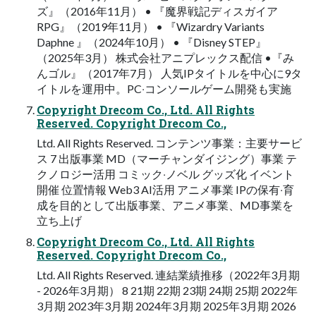
ズ』（2016年11⽉） • 『魔界戦記ディスガイア
RPG』（2019年11⽉） • 『Wizardry Variants
Daphne 』（2024年10⽉） • 『Disney STEP』
（2025年3⽉） 株式会社アニプレックス配信 •『み
んゴル』（2017年7⽉） ⼈気IPタイトルを中⼼に9タ
イトルを運⽤中。PC‧コンソールゲーム開発も実施
Copyright Drecom Co., Ltd. All Rights
Reserved. Copyright Drecom Co.,
Ltd. All Rights Reserved. コンテンツ事業：主要サービ
ス 7 出版事業 MD（マーチャンダイジング）事業 テ
クノロジー活⽤ コミック‧ノベル グッズ化 イベント
開催 位置情報 Web3 AI活⽤ アニメ事業 IPの保有‧育
成を⽬的として出版事業、アニメ事業、MD事業を
⽴ち上げ
Copyright Drecom Co., Ltd. All Rights
Reserved. Copyright Drecom Co.,
Ltd. All Rights Reserved. 連結業績推移（2022年3⽉期
- 2026年3⽉期） 8 21期 22期 23期 24期 25期 2022年
3⽉期 2023年3⽉期 2024年3⽉期 2025年3⽉期 2026