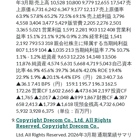
年3⽉期 売上⾼ 10,528 10,800 9,779 12,655 17,547 売
上原価 6,731 6,242 6,347 9,177 12,117 売上原価率
63.9% 57.8% 65.2% 72.5% 69.1% 売上総利益 3,796
4,558 3,404 3,477 5,429 販管費 2,205 2,276 2,501
3,365 5,021 営業利益 1,591 2,281 903 112 408 営業利
益率 15.1% 21.1% 9.2% 0.9% 2.3% 経常利益 1,541
2,192 793 53 318 親会社株主に帰属する当期純利益
807 1,159 104 ▲1,035 213 当期純利益率 7.7% 10.7%
1.1% - 1.2% 総資産 9,653 12,226 14,148 13,506
11,876 純資産 4,574 5,631 5,668 4,719 5,043 ⾃⼰資本
⽐率 46.9% 45.6% 39.7% 34.6% 42.0% ROE 19.4%
22.9% 1.9% ▲20.1% 4.4% EPS（円） 28.3 40.7 3.6
▲36.1 7.41 BPS（円） 159.1 195.7 196.3 162.5
172.26 営業CF 1,602 2,665 ▲473 634 2,197 投資CF
▲1,765 ▲2,017 ▲2,048 ▲899 1,867 財務CF ▲387
658 2,413 ▲1,739 ▲1,618 現預⾦残⾼ 4,732 6,040
5,932 3,928 6,375 （単位：百万円）
Copyright Drecom Co., Ltd. All Rights
Reserved. Copyright Drecom Co.,
Ltd. All Rights Reserved. 2026年3⽉期 通期業績サマリ