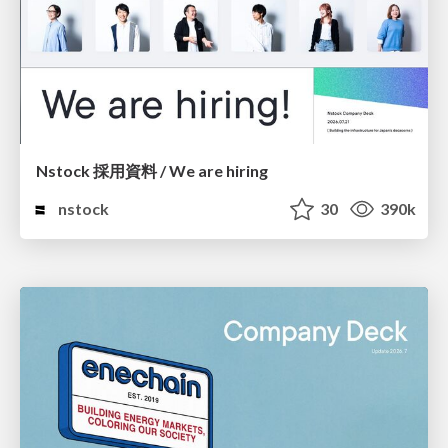
Nstock 採用資料 / We are hiring
nstock
30
390k