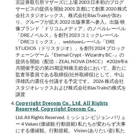
京証券取引所マザーズに上場 2003 ⽇本初のブログ
サービスの提供を開始 2001 京都にて創業 2020 株式
会社スタジオレックス、株式会社BlasTrainが加わ
り、グループが拡⼤ 2022 出版事業へ参⼊。出版‧映
像ブランド「ドリコムメディア」のノベルレーベル
「DREノベルス」を創刊 2023 コミックレーベル
「DREコミックス」、webtoonレーベル「DRE
STUDIOS（ドリスタジオ）」を創刊 2024 ブロック
チェーンゲーム『Eternal Crypt - Wizardry BC -』の
提供を開始（配信：ZEAL NOVA DMCC） ※2026年6
⽉開催予定の第25期定時株主総会において、新たに
監査等委員である取締役(社外取締役)として、中⼭
淳雄⽒の選任を付議する予定です。 2026 株式会社
スタジオレックスおよび株式会社BlasTrainの株式を
譲渡
Copyright Drecom Co., Ltd. All Rights
Reserved. Copyright Drecom Co.,
Ltd. All Rights Reserved. ミッション‧ビジョン‧バリュ
ー 4 Values (価値観‧⾏動規範) 私たちが変わらず⼤事
にする価値観。⾏動規範。 Vision (ありたい姿) 私た