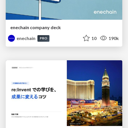
enechain company deck
enechain
10
190k
PRO