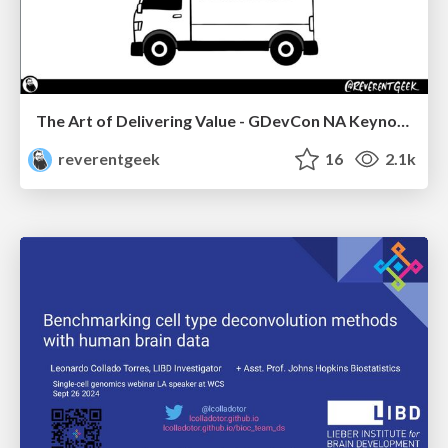
The Art of Delivering Value - GDevCon NA Keynote
reverentgeek
16
2.1k