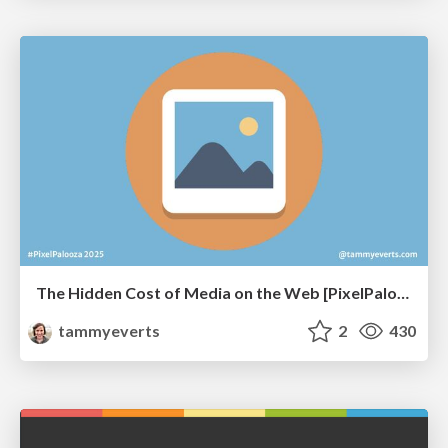
The Hidden Cost of Media on the Web [PixelPalooza 2025]
tammyeverts
2
430