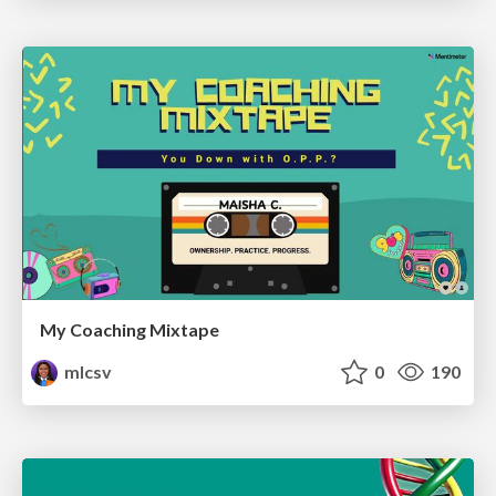
My Coaching Mixtape
mlcsv
0
190