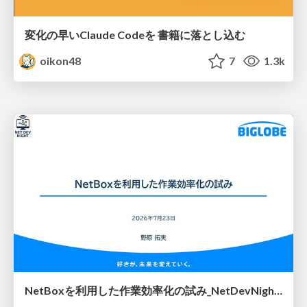
変化の早いClaude Codeを 書籍に落とし込む
oikon48
7
1.3k
NetBoxを利用した作業効率化の試み_NetDevNight4