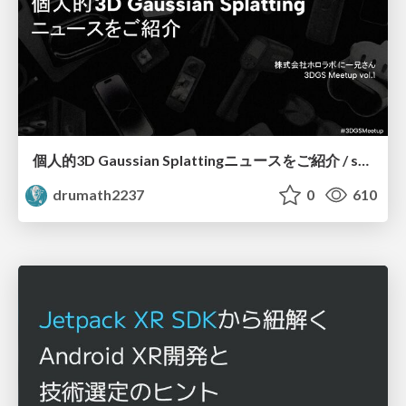
個人的3D Gaussian Splattingニュースをご紹介 / sharing 3d gaussian splatting news
drumath2237
0
610