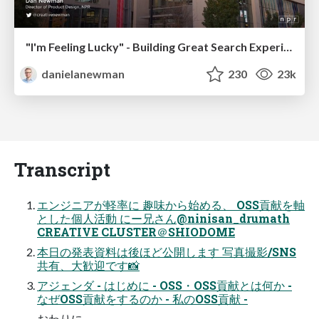
"I'm Feeling Lucky" - Building Great Search Experiences for Today's Users (#IAC19)
danielanewman
230
23k
Transcript
エンジニアが軽率に 趣味から始める、 OSS貢献を軸
とした個人活動 にー兄さん@ninisan_drumath
CREATIVE CLUSTER＠SHIODOME
本日の発表資料は後ほど公開します 写真撮影/SNS
共有、大歓迎です📸
アジェンダ - はじめに - OSS・OSS貢献とは何か -
なぜOSS貢献をするのか - 私のOSS貢献 -
おわりに