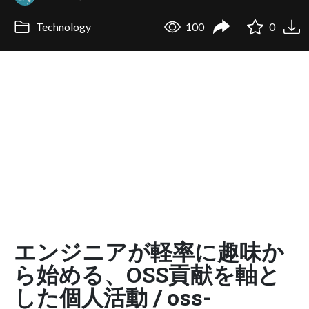
Technology
100
0
エンジニアが軽率に趣味か
ら始める、OSS貢献を軸と
した個人活動 / oss-