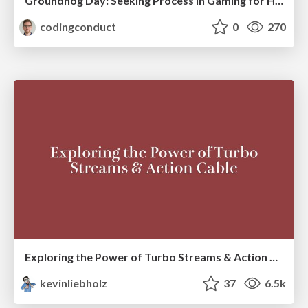
Groundhog Day: Seeking Process in Gaming for Health
codingconduct
0
270
Exploring the Power of Turbo Streams & Action Cable | RailsConf2023
kevinliebholz
37
6.5k