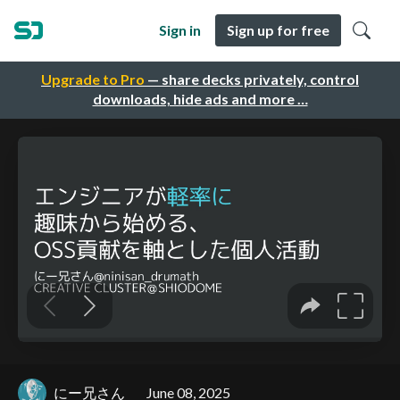
Sign in
Sign up for free
Upgrade to Pro
— share decks privately, control
downloads, hide ads and more …
にー兄さん
June 08, 2025