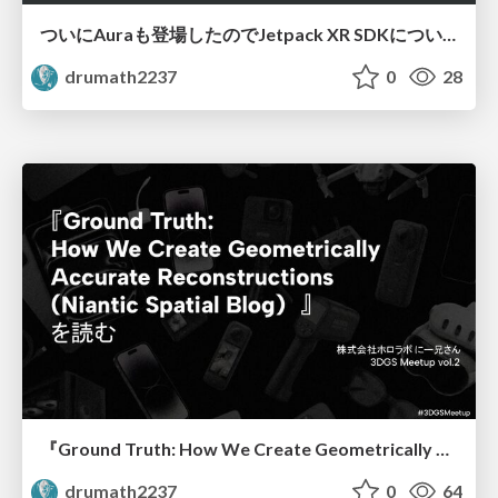
ついにAuraも登場したのでJetpack XR SDKについて今一度語りたい / i wanna talk about xreal aura
drumath2237
0
28
『Ground Truth: How We Create Geometrically Accurate Reconstructions (Niantic Spatial Blog)』 を読む / read Ground Truth: How We Create Geometrically Accurate Reconstructions
drumath2237
0
64