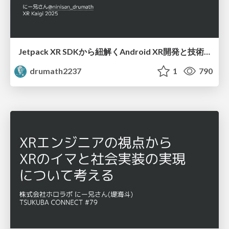
Jetpack XR SDKから紐解くAndroid XR開発と技術選定のヒント / about-androidxr-and-jetpack-xr-sdk
drumath2237
1
790