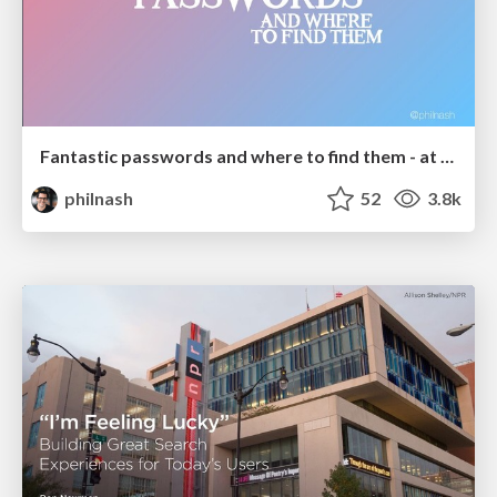
Fantastic passwords and where to find them - at NoRuKo
philnash
52
3.8k