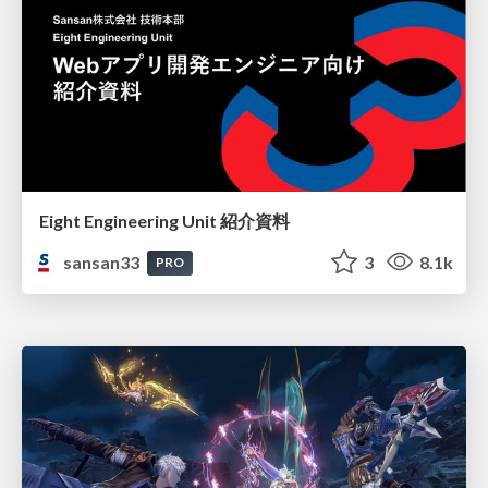
Eight Engineering Unit 紹介資料
sansan33
3
8.1k
PRO