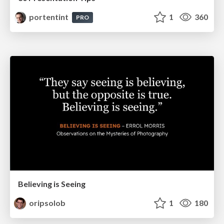
portentint
1
360
PRO
Believing is Seeing
oripsolob
1
180