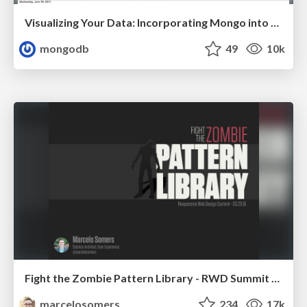
Visualizing Your Data: Incorporating Mongo into Loggly Infrastructure
mongodb
49
10k
Fight the Zombie Pattern Library - RWD Summit 2016
marcelosomers
234
17k