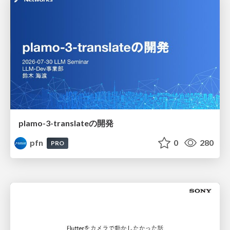
plamo-3-translateの開発
pfn
0
280
PRO