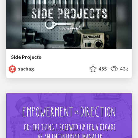
Side Projects
sachag
455
43k