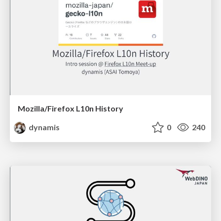
Mozilla/Firefox L10n History
dynamis
0
240