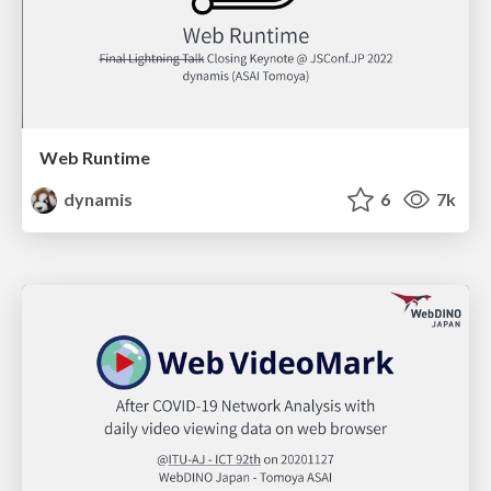
Web Runtime
dynamis
6
7k