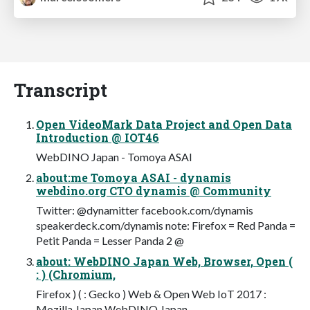
Transcript
Open VideoMark Data Project and Open Data
Introduction @ IOT46
WebDINO Japan - Tomoya ASAI
about:me Tomoya ASAI - dynamis
webdino.org CTO dynamis @ Community
Twitter: @dynamitter facebook.com/dynamis
speakerdeck.com/dynamis note: Firefox = Red Panda =
Petit Panda = Lesser Panda 2 @
about: WebDINO Japan Web, Browser, Open (
: ) (Chromium,
Firefox ) ( : Gecko ) Web & Open Web IoT 2017 :
Mozilla Japan WebDINO Japan