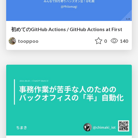
初めてのGitHub Actions / GitHub Actions at First
tooppoo
0
140