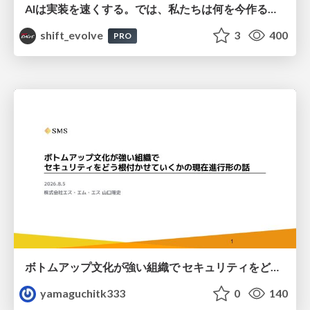
AIは実装を速くする。では、私たちは何を今作るべきか？－立場を越えてリリースに向き合ったチーム開発の実践 / 20260801 Hiromi Nakaya and Naoki Takahashi
shift_evolve
3
400
PRO
ボトムアップ文化が強い組織で セキュリティをどう根付かせていくかの現在進行形の話 / Making Security Stick in a Bottom-Up Organization
yamaguchitk333
0
140