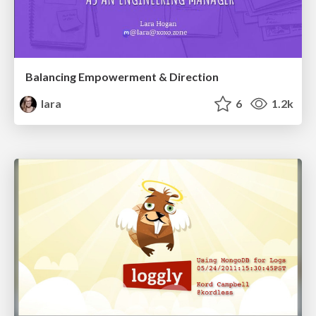
Balancing Empowerment & Direction
lara
6
1.2k