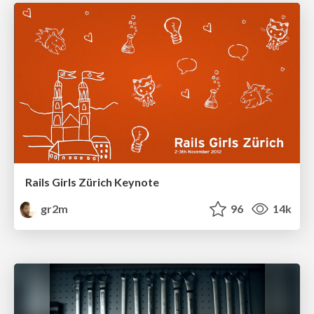
Rails Girls Zürich Keynote
gr2m
96
14k