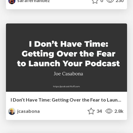
sarafernandez
0
230
I Don’t Have Time: Getting Over the Fear to Launch Your Podcast
jcasabona
34
2.8k