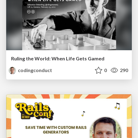
Ruling the World: When Life Gets Gamed
codingconduct
0
290