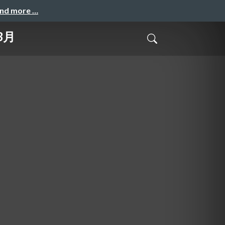
and more …
3月