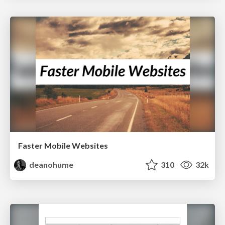
Faster Mobile Websites
deanohume
310
32k