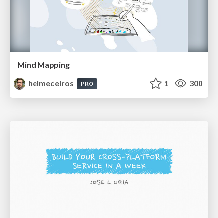
Mind Mapping
helmedeiros
1
300
PRO