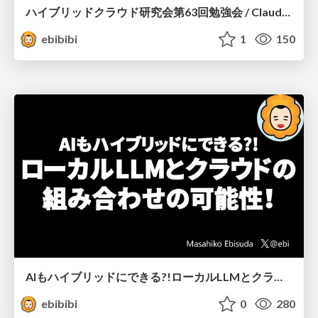
ハイブリッドクラウド研究会第63回勉強会 / ClaudeCode×Azure, GeminiCLI×Azure
ebibibi
1
150
AIもハイブリッドにできる?!ローカルLLMとクラウドの組み合わせの可能性！
ebibibi
0
280