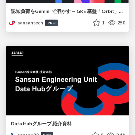
認知負荷をGemini で溶かす — GKE 基盤「Orbit」における AI エージェントの実践
sansantech
1
250
PRO
Data Hubグループ 紹介資料
sansan33
0
3.1k