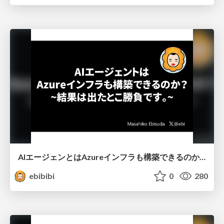
AIエージェンとはAzureインフラも構築できるのか？
ebibibi
0
280