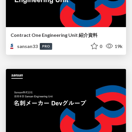
Contract One Engineering Unit 紹介資料
sansan33
0
19k
PRO