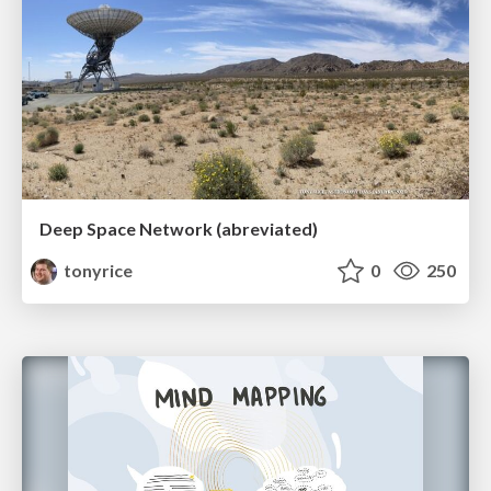
Deep Space Network (abreviated)
tonyrice
0
250