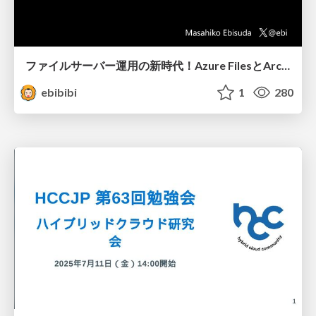
ファイルサーバー運用の新時代！Azure FilesとArc拡張の最前線
ebibibi
1
280