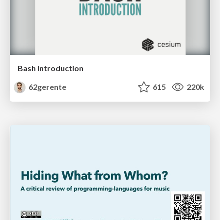
Bash Introduction
62gerente
615
220k