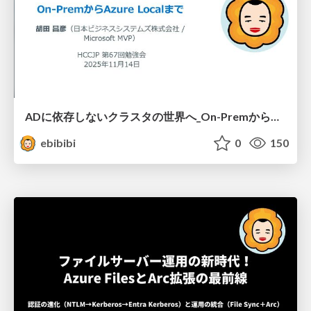
ADに依存しないクラスタの世界へ_On-PremからAzureLocalまで_前半_.pdf
ebibibi
0
150