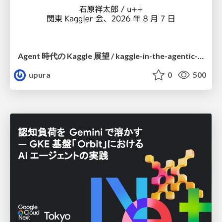
Agent 時代の Kaggle 展望 / kaggle-in-the-agentic-era
upura
0
500