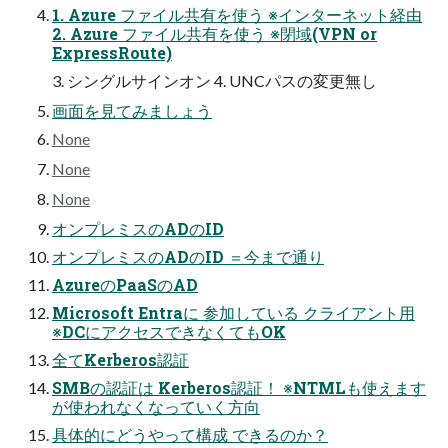
1. Azure ファイル共有を使う ※インターネット経由
2. Azure ファイル共有を使う ※閉域(VPN or
ExpressRoute)
3. シングルサインオン 4. UNCパスの変更無し
画面を見てみましょう
None
None
None
オンプレミスのADのID
オンプレミスのADのID ＝今まで通り
AzureのPaaSのAD
Microsoft Entraに 参加している クライアント用
※DCにアクセスできなくてもOK
全てKerberos認証
SMBの認証は Kerberos認証！ ※NTMLも使えます
が使われなくなっていく方向
具体的にどうやって構成 できるのか？