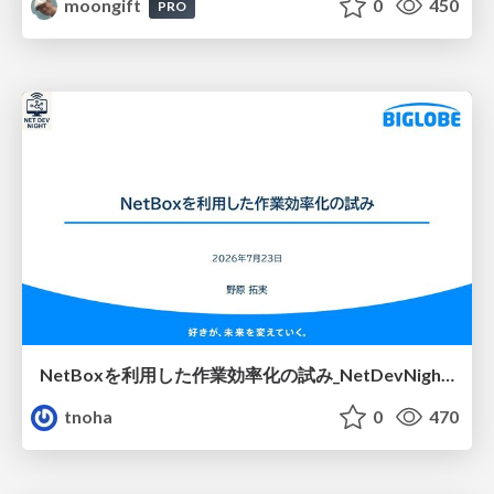
moongift
0
450
PRO
NetBoxを利用した作業効率化の試み_NetDevNight4
tnoha
0
470