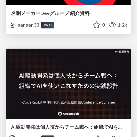
名刺メーカーDevグループ 紹介資料
sansan33
0
1.2k
PRO
AI駆動開発は個人技からチーム戦へ：組織でAIを使いこなすための実践設計