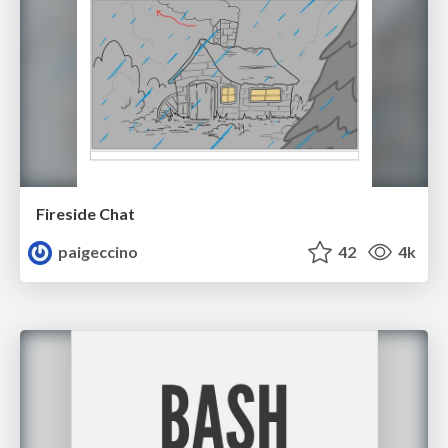
Fireside Chat
paigeccino
42
4k