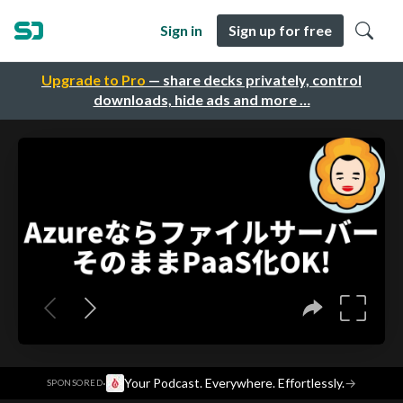
Sign in
Sign up for free
Upgrade to Pro
— share decks privately, control
downloads, hide ads and more …
·
Your Podcast. Everywhere. Effortlessly.
→
SPONSORED