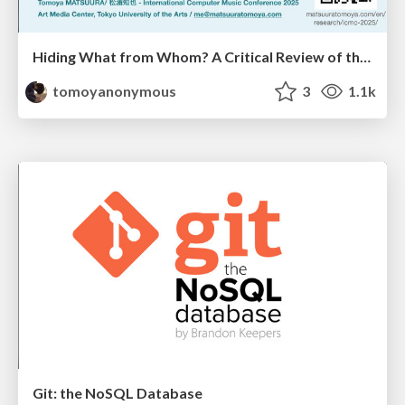
Hiding What from Whom? A Critical Review of the History of Programming languages for Music
tomoyanonymous
3
1.1k
Git: the NoSQL Database