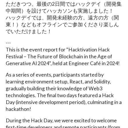
ただきつつ、最後の2日間ではハックデイ（開発集
中期間）を設けてハッカソンも実施しました！
ハックデイでは、開発未経験の方、遠方の方（関
東！）などもオフラインでご参加くださり楽しん
でいただけました！
---
This is the event report for "Hacktivation Hack
Festival – The Future of Blockchain in the Age of
Generative AI 2024", held at Engineer Café in 2024!
As a series of events, participants started by
learning environment setup, React, and Solidity,
gradually building their knowledge of Web3
technologies. The final two days featured a Hack
Day (intensive development period), culminating in a
hackathon!
During the Hack Day, we were excited to welcome
first-time developers and remote participants (from