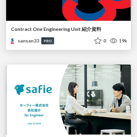
Contract One Engineering Unit 紹介資料
sansan33
0
19k
PRO