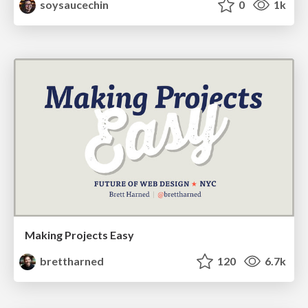
soysaucechin
0
1k
Making Projects Easy
brettharned
120
6.7k