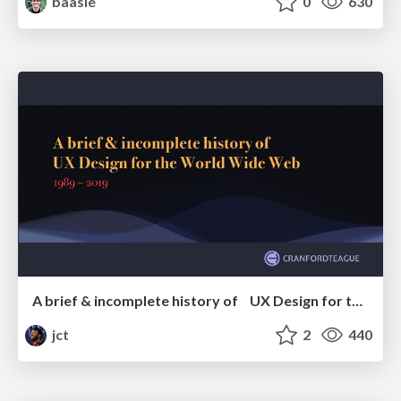
baasie
0
630
A brief & incomplete history of UX Design for the World Wide Web: 1989–2019
jct
2
440