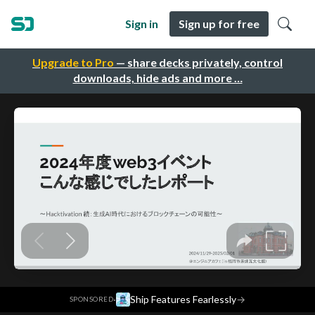
Sign in
Sign up for free
Upgrade to Pro
— share decks privately, control
downloads, hide ads and more …
·
Ship Features Fearlessly
→
SPONSORED