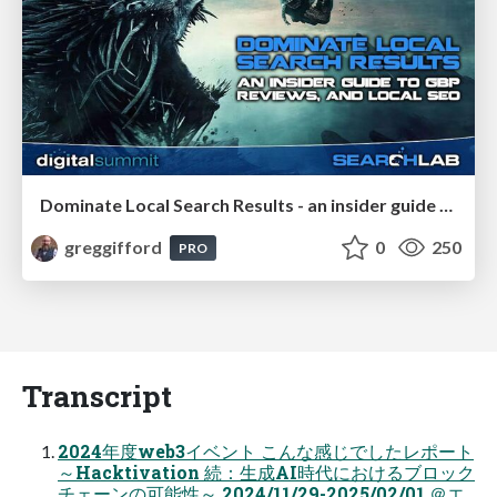
Dominate Local Search Results - an insider guide to GBP, reviews, and Local SEO
greggifford
0
250
PRO
Transcript
2024年度web3イベント こんな感じでしたレポート
～Hacktivation 続：生成AI時代におけるブロック
チェーンの可能性～ 2024/11/29-2025/02/01 ＠エ