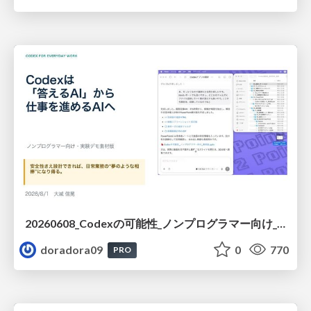
20260608_Codexの可能性_ノンプログラマー向け_大城追記
doradora09
0
770
PRO