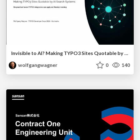
Invisible to AI? Making TYPO3 Sites Quotable by AI Search Systems
wolfgangwagner
0
140