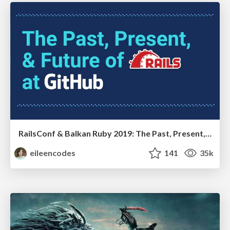
RailsConf & Balkan Ruby 2019: The Past, Present, and Future of Rails at GitHub
eileencodes
141
35k