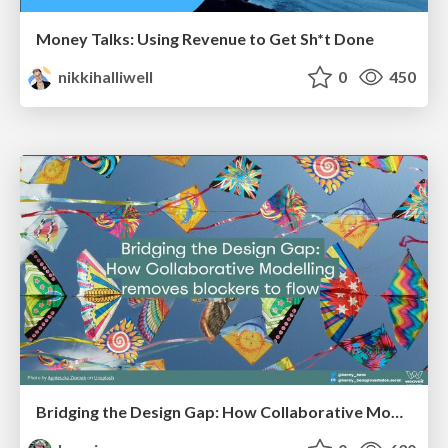
Money Talks: Using Revenue to Get Sh*t Done
nikkihalliwell
0
450
Bridging the Design Gap: How Collaborative Modelling removes blockers to flow between stakeholders and teams @FastFlow conf