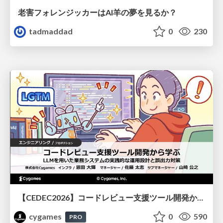
老害フォレンジッカーはAI羊の夢を見るか？
tadmaddad
0
230
【CEDEC2026】コードレビュー支援ツール開発から学ぶ：LLMを用いた業務システムの実践的な運用設計と誤出力対策
cygames
0
590
PRO