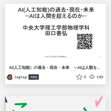
AI(人工知能）の過去・現在・未来 ～AIは人類を越えるのか～
tagtag
0
140
PRO