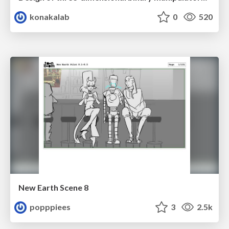
konakalab
0
520
New Earth Scene 8
popppiees
3
2.5k