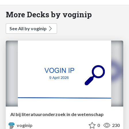
More Decks by voginip
See All by voginip
AI bij literatuuronderzoek in de wetenschap
voginip
0
230