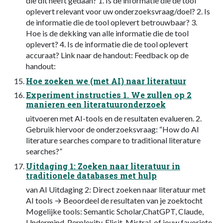
die dit heeft gedaan? 1. Is de informatie die de tool
oplevert relevant voor uw onderzoeksvraag/doel? 2. Is
de informatie die de tool oplevert betrouwbaar? 3.
Hoe is de dekking van alle informatie die de tool
oplevert? 4. Is de informatie die de tool oplevert
accuraat? Link naar de handout: Feedback op de
handout:
Hoe zoeken we (met AI) naar literatuur
Experiment instructies 1. We zullen op 2
manieren een literatuuronderzoek
uitvoeren met AI-tools en de resultaten evalueren. 2.
Gebruik hiervoor de onderzoeksvraag: “How do AI
literature searches compare to traditional literature
searches?”
Uitdaging 1: Zoeken naar literatuur in
traditionele databases met hulp
van AI Uitdaging 2: Direct zoeken naar literatuur met
AI tools → Beoordeel de resultaten van je zoektocht
Mogelijke tools: Semantic Scholar,ChatGPT, Claude,
Undermind, Perplexity, Elicit, Mistral, of jouw favoriete