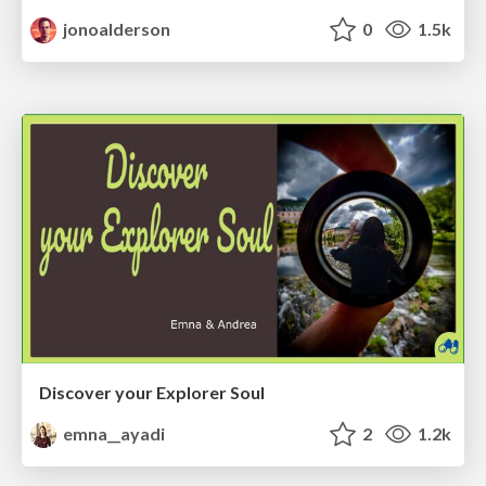
jonoalderson
0
1.5k
Discover your Explorer Soul
emna__ayadi
2
1.2k