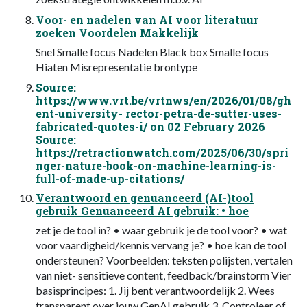
Voor- en nadelen van AI voor literatuur
zoeken Voordelen Makkelijk
Snel Smalle focus Nadelen Black box Smalle focus
Hiaten Misrepresentatie brontype
Source:
https://www.vrt.be/vrtnws/en/2026/01/08/gh
ent-university- rector-petra-de-sutter-uses-
fabricated-quotes-i/ on 02 February 2026
Source:
https://retractionwatch.com/2025/06/30/spri
nger-nature-book-on-machine-learning-is-
full-of-made-up-citations/
Verantwoord en genuanceerd (AI-)tool
gebruik Genuanceerd AI gebruik: • hoe
zet je de tool in? • waar gebruik je de tool voor? • wat
voor vaardigheid/kennis vervang je? • hoe kan de tool
ondersteunen? Voorbeelden: teksten polijsten, vertalen
van niet- sensitieve content, feedback/brainstorm Vier
basisprincipes: 1. Jij bent verantwoordelijk 2. Wees
transparent over jouw GenAI gebruik 3. Controleer of