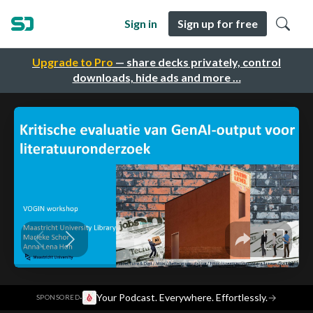
Sign in
Sign up for free
Upgrade to Pro
— share decks privately, control
downloads, hide ads and more …
·
Your Podcast. Everywhere. Effortlessly.
→
SPONSORED