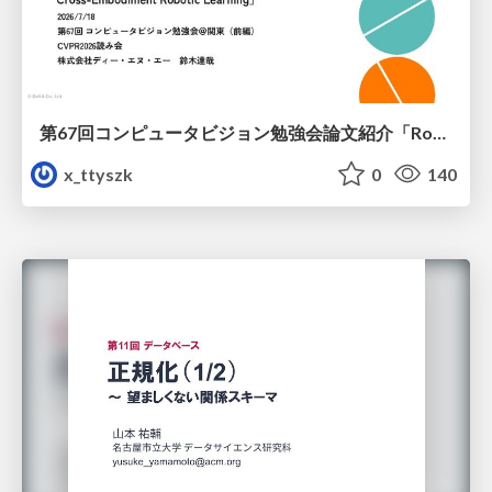
第67回コンピュータビジョン勉強会論文紹介「RoboWheel: A Data Engine from Real-World Human Demonstrations for Cross-Embodiment Robotic Learning」
x_ttyszk
0
140