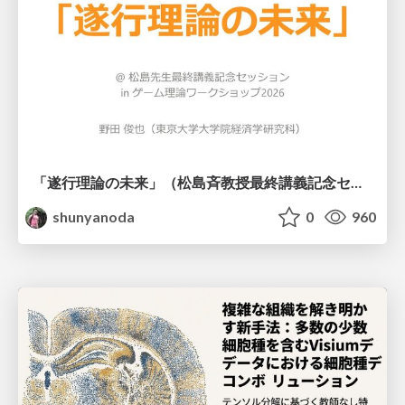
「遂行理論の未来」（松島斉教授最終講義記念セッションの発表資料）
shunyanoda
0
960