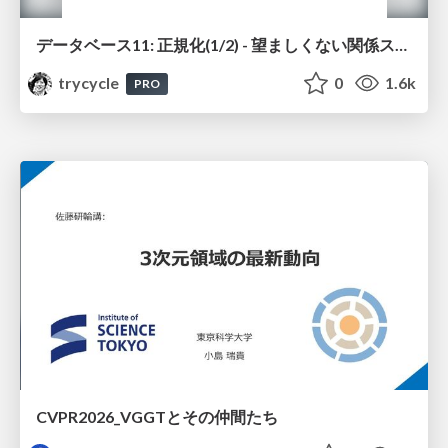
データベース11: 正規化(1/2) - 望ましくない関係スキーマ
trycycle
0
1.6k
PRO
CVPR2026_VGGTとその仲間たち