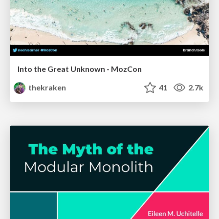
Into the Great Unknown - MozCon
thekraken
41
2.7k