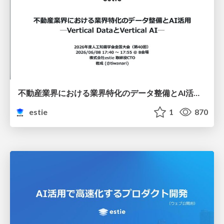
不動産業界における業界特化のデータ整備とAI活用 ─Vertical DataとVertical AI─
estie
1
870