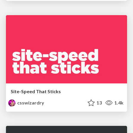
Site-Speed That Sticks
csswizardry
13
1.4k