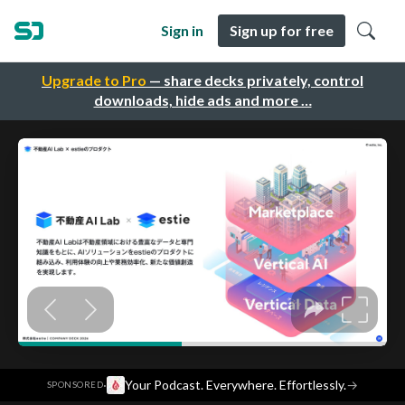
Sign in
Sign up for free
Upgrade to Pro
— share decks privately, control
downloads, hide ads and more …
·
Your Podcast. Everywhere. Effortlessly.
→
SPONSORED