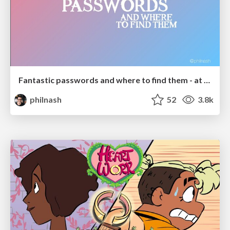
Fantastic passwords and where to find them - at NoRuKo
philnash
52
3.8k