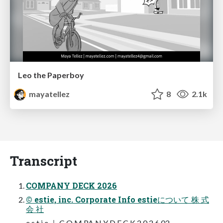
Leo the Paperboy
mayatellez
8
2.1k
Transcript
COMPANY DECK 2026
© estie, inc. Corporate Info estieについて 株 式
会 社
e s t i e ｜ C O M PA N Y D E C K 2 0 2 6 02