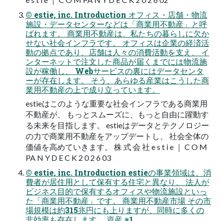
© estie, inc. Introduction オフィス・店舗・物流
施設・データセンターなどは「商業用不動産」と呼
ばれます。 商業用不動産は、私たちの暮らしに欠か
せない社会インフラです。 オフィスは企業の経済活
動の拠点であり、店舗は人々の消費活動を支え、 イ
ンターネットで注文した商品が届くまでには物流施
設が稼働し、 Webサービスの裏にはデータセンタ
ーが存在します。 そう、あらゆる産業はこうした商
業用不動産の上で成り立っています。
estieはこのような重要な社会インフラである商業用
不動産が、 もっとスムーズに、もっと自由に躍動す
る未来を目指します。 estieはデータとテクノロジー
の力で商業用不動産をアップデートし、 社会全体の
価値を高めていきます。 株 式 会 社 e s t i e ｜ C O M
PA N Y D E C K 2 0 2 6 03
© estie, inc. Introduction estieの事業領域は、消
費者が居住用として保有する住宅と異なり、 法人が
ビジネス目的で保有するオフィスや物流施設といっ
た「商業用不動産」です。 商業用不動産市場 その市
場規模は約315兆円にも上りますが、同時に多くの
非効率も存在します。 資産 ※1