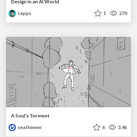
Design in an AI World
tapps
1
270
A Soul's Torment
seathinner
6
3.4k