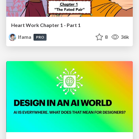
Heart Work Chapter 1 - Part 1
lfama
8
36k
PRO