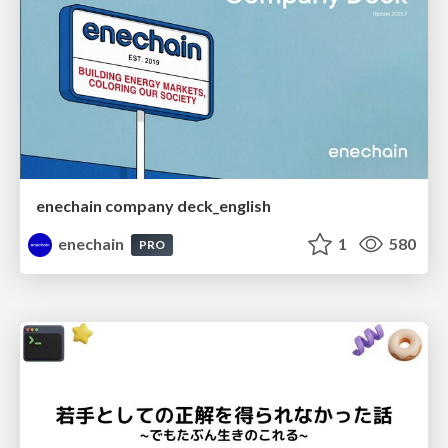
enechain company deck_english
enechain
1
580
PRO