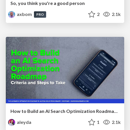
So, you think you're a good person
axbom
2
2.1k
PRO
How to Build an AI Search Optimization Roadmap - Criteria and Steps to Take #SEOIRL
aleyda
1
2.1k