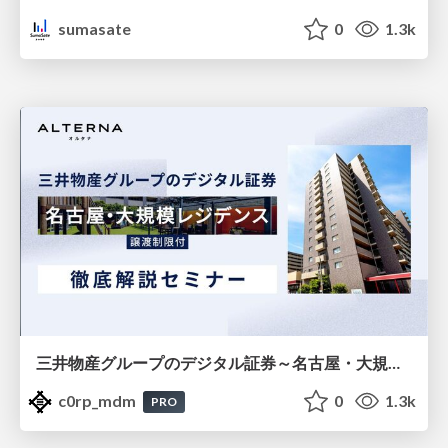
sumasate
0
1.3k
三井物産グループのデジタル証券～名古屋・大規模レジデンス～徹底解説セミナー
c0rp_mdm
0
1.3k
PRO