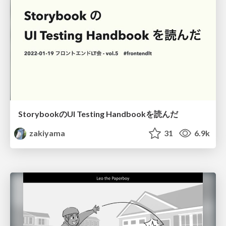
StorybookのUI Testing Handbookを読んだ
zakiyama
31
6.9k