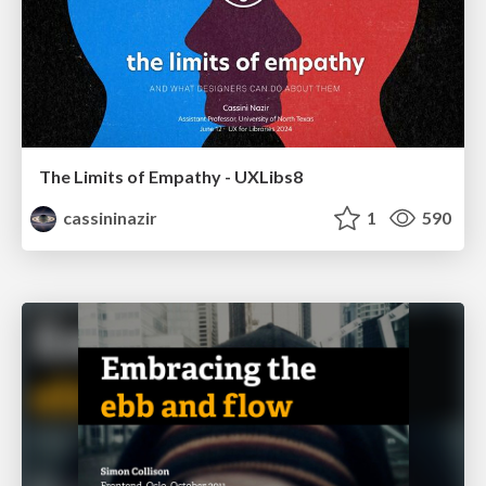
The Limits of Empathy - UXLibs8
cassininazir
1
590