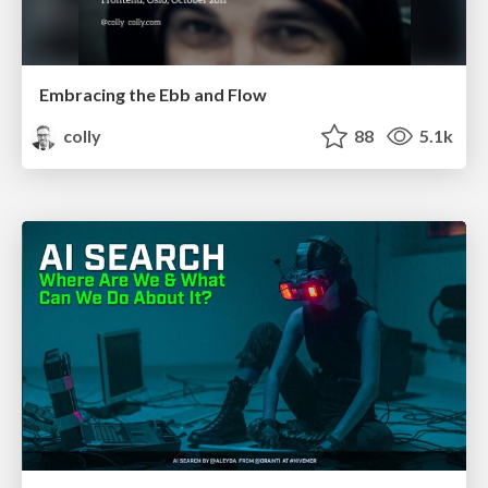
Embracing the Ebb and Flow
colly
88
5.1k