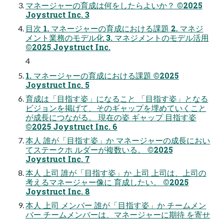
マネージャーの育成は何をしたらよいか？ ©2025
Joystruct Inc. 3
目次 1. マネージャーの育成における課題 2. マネジ
メント業務のモデル化 3. マネジメントのモデル活用
©2025 Joystruct Inc.
4
1. マネージャーの育成における課題 ©2025
Joystruct Inc. 5
育成は「目指す姿」になること 「目指す姿」となる
ビジョンを掲げて、そのギャップを埋めていくこと
が成長につながる。 現在の姿 ギャップ ⽬指す姿
©2025 Joystruct Inc. 6
本⼈ 誰が「目指す姿」か マネージャーの成長におい
てステークホ ルダーが複数いる。 ©2025
Joystruct Inc. 7
本⼈ 上司 誰が「目指す姿」か 上司 上司は、上司の
考えるマネージャー像に 育成したい。 ©2025
Joystruct Inc. 8
本⼈ 上司 メンバー 誰が「目指す姿」か チームメン
バー チームメンバーは、マネージャーに期待 を寄せ