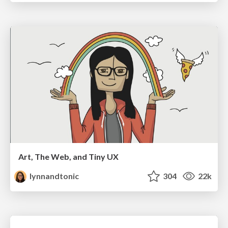
Art, The Web, and Tiny UX
lynnandtonic
304
22k