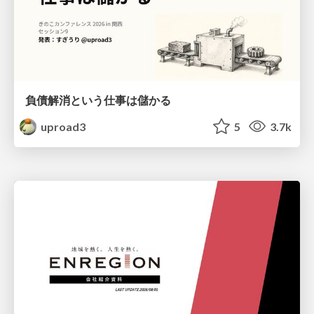
負債解消という仕事は儲かる
uproad3
5
3.7k