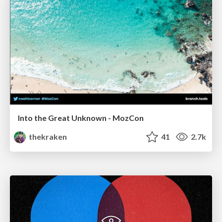
Into the Great Unknown - MozCon
thekraken
41
2.7k