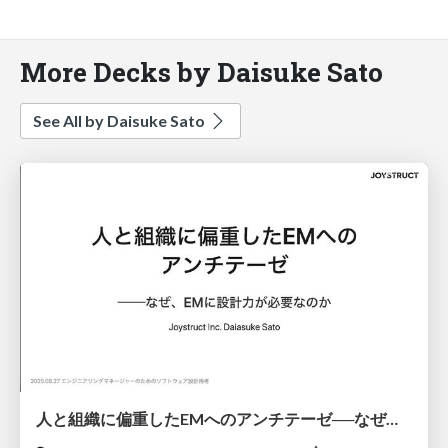
More Decks by Daisuke Sato
See All by Daisuke Sato
人と組織に偏重したEMへのアンチテーゼ──なぜ、EMに設計力が必要なのか/An antithesis to the overemphasis of people and organizations in EM