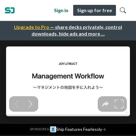
Sign in
Sign up for free
Upgrade to Pro
— share decks privately, control
downloads, hide ads and more …
·
Ship Features Fearlessly
→
SPONSORED