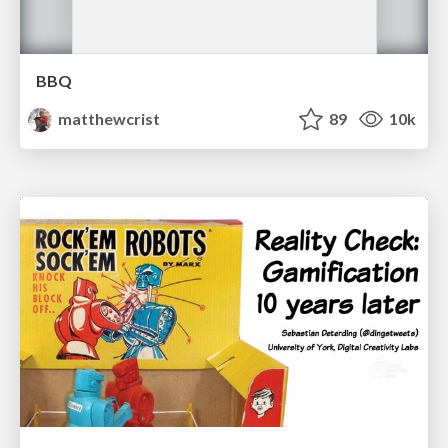
BBQ
matthewcrist
89
10k