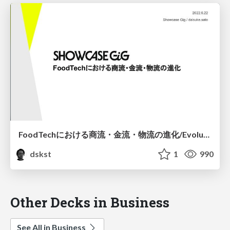
FoodTechにおける商流・金流・物流の進化/Evolution of Commercial, Financial, and Logistics in FoodTech
dskst
1
990
Other Decks in Business
See All in Business