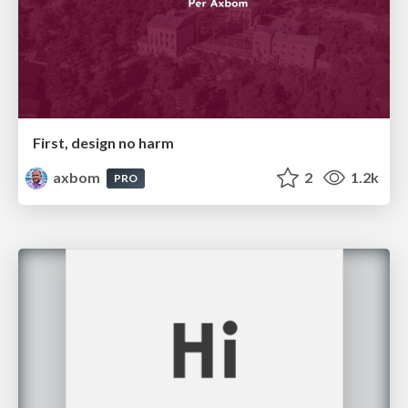
First, design no harm
axbom
2
1.2k
PRO