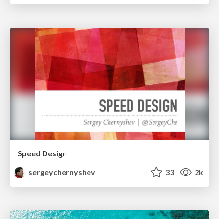
Speed Design
sergeychernyshev
33
2k