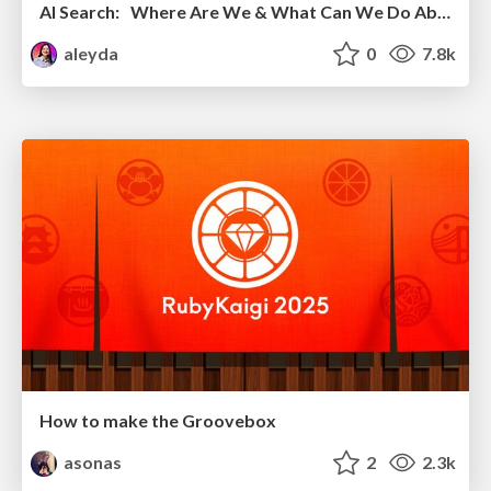
AI Search: Where Are We & What Can We Do About It?
aleyda
0
7.8k
How to make the Groovebox
asonas
2
2.3k