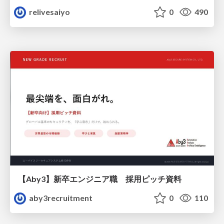
relivesaiyo
0
490
【Aby3】新卒エンジニア職 採用ピッチ資料
aby3recruitment
0
110