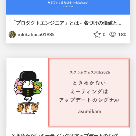
「プロダクトエンジニア」とは ~ 名づけの価値と、言葉が動かす力 ~
mkitahara01985
0
180
ときめかないミーティングはアップデートのシグナル #scrumosaka