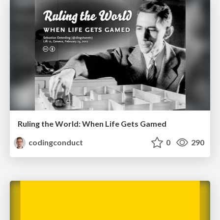
Ruling the World: When Life Gets Gamed
codingconduct
0
290