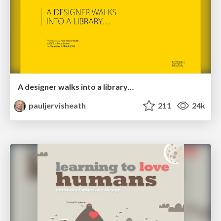
A designer walks into a library…
pauljervisheath
211
24k