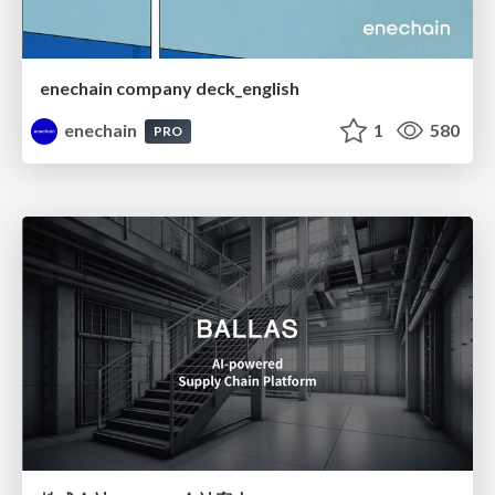
enechain company deck_english
enechain
1
580
PRO