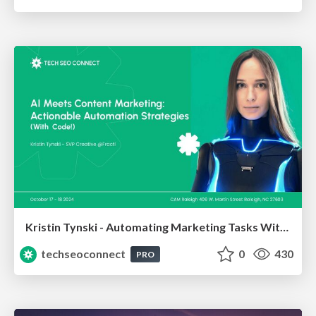
Kristin Tynski - Automating Marketing Tasks With AI
techseoconnect
0
430
PRO