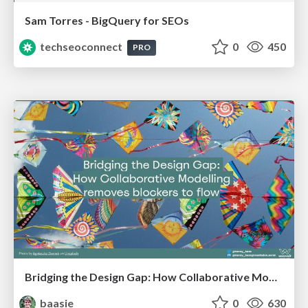
Sam Torres - BigQuery for SEOs
techseoconnect
0
450
PRO
Bridging the Design Gap: How Collaborative Modelling removes blockers to flow between stakeholders and teams @FastFlow conf
baasie
0
630