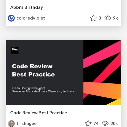
Abbi's Birthday
coloredviolet
3
9k
Code Review Best Practice
trishagee
74
20k