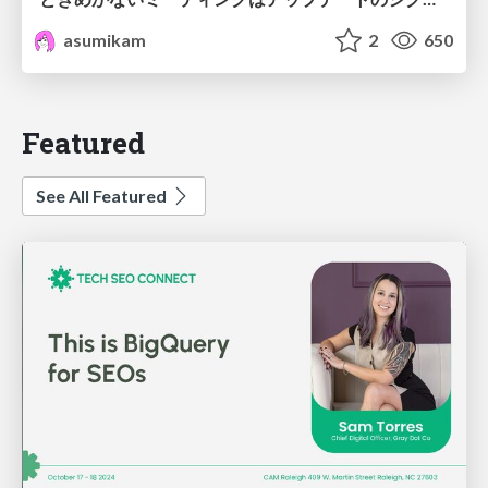
asumikam
2
650
Featured
See All Featured