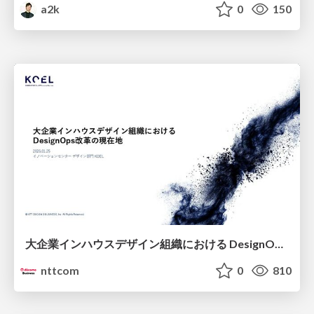
a2k
0
150
大企業インハウスデザイン組織における DesignOps改革の現在地 / DesignOps at Scale: Navigating Transformation in Large Enterprises
nttcom
0
810