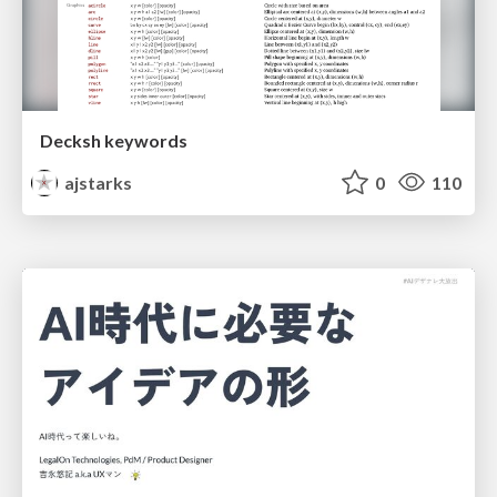
Decksh keywords
ajstarks
0
110