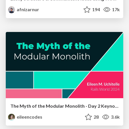
afnizarnur
194
17k
The Myth of the Modular Monolith - Day 2 Keynote - Rails World 2024
eileencodes
28
3.6k