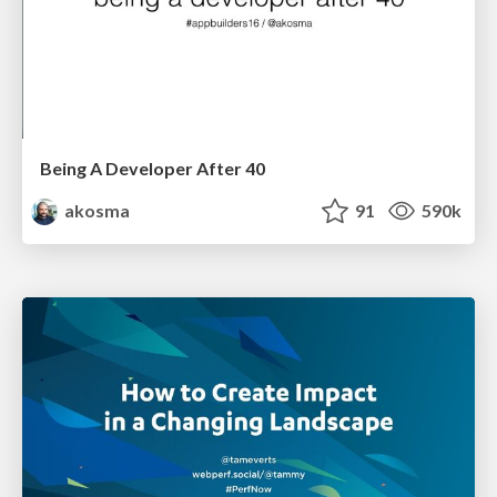
Being A Developer After 40
akosma
91
590k