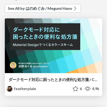
See All by はのめぐみ / Megumi Hano
ダークモード対応に困ったときの便利な処方箋 / Color scheme for dark mode
featherplain
6
4.9k