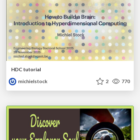
HDC tutorial
michielstock
2
770