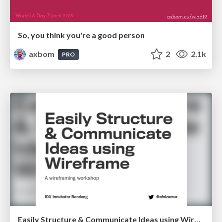
So, you think you're a good person
axbom
2
2.1k
PRO
Easily Structure & Communicate Ideas using Wireframe