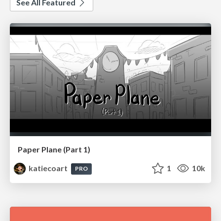
See All Featured
Paper Plane (Part 1)
katiecoart
1
10k
PRO