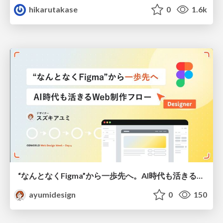
hikarutakase
0
1.6k
“なんとなくFigma”から一歩先へ。AI時代も活きるWeb制作フロー
ayumidesign
0
150