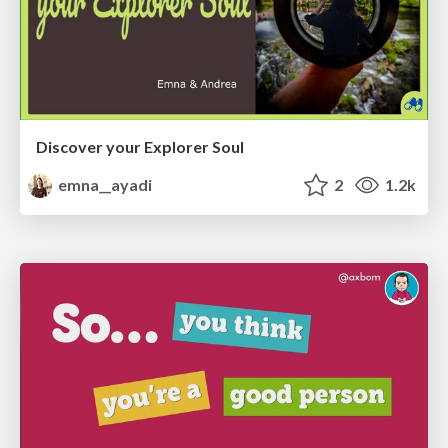
Discover your Explorer Soul
emna__ayadi
2
1.2k