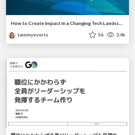
How to Create Impact in a Changing Tech Landscape [PerfNow 2023]
tammyeverts
56
3.4k