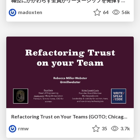
職位にかかわらず全員がリーダーシップを発揮するチーム作り / Building a team where everyone can demonstrate leadership regardless of position
madoxten
64
56k
Refactoring Trust on Your Teams (GOTO; Chicago 2020)
rmw
35
3.7k