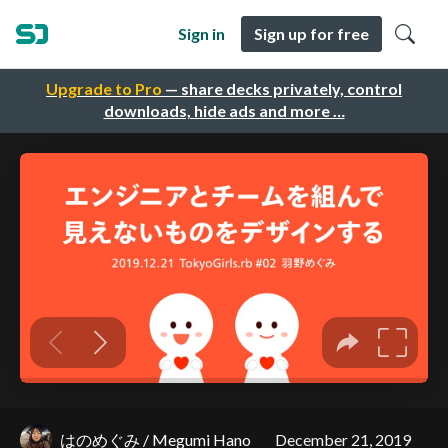
Sign in
Sign up for free
Upgrade to Pro
— share decks privately, control
downloads, hide ads and more …
はのめぐみ / Megumi Hano
December 21, 2019