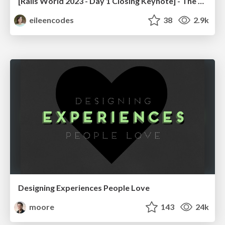
[Rails World 2023 - Day 1 Closing Keynote] - The Magic of Rails
eileencodes
38
2.9k
Designing Experiences People Love
moore
143
24k