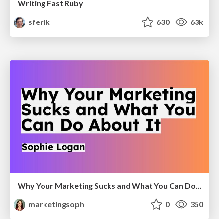
Writing Fast Ruby
sferik
630
63k
Why Your Marketing Sucks and What You Can Do About It - Sophie Logan
marketingsoph
0
350