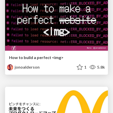
How to build a perfect <img>
jonoalderson
1
5.8k