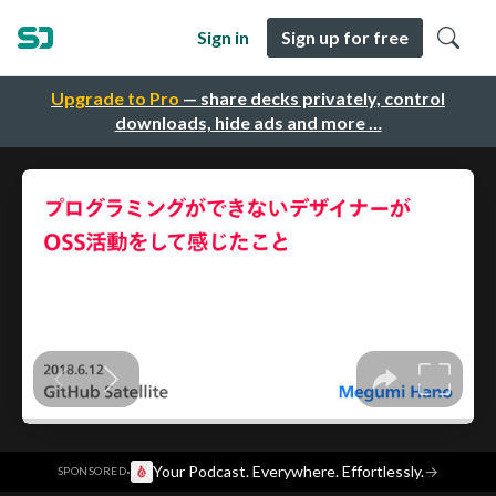
Sign in
Sign up for free
Upgrade to Pro
— share decks privately, control
downloads, hide ads and more …
·
Your Podcast. Everywhere. Effortlessly.
→
SPONSORED