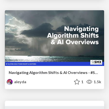
Navigating Algorithm Shifts & AI Overviews - #SMXNext
aleyda
1
1.5k