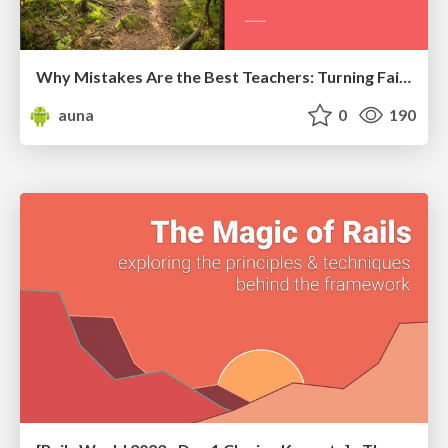
Why Mistakes Are the Best Teachers: Turning Failure into a Pathway for Growth
auna
0
190