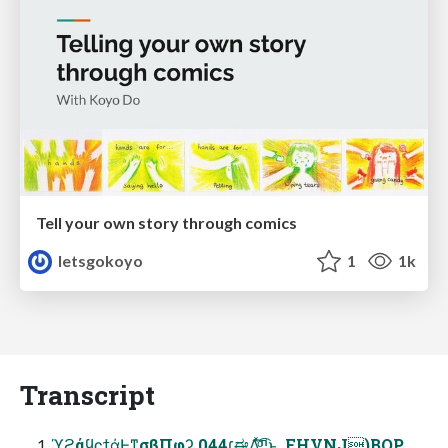
Tell your own story through comics
letsgokoyo
1
1k
Transcript
ϓϩάϥϛϯά͕Ͱ͖ͳ͍σβΠφʔ͕ 044׆ಈΛͯ͠ײͨ͜͡ͱ .FHVNJ)BOP