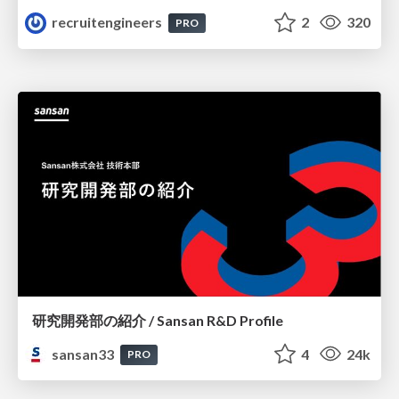
recruitengineers
2
320
PRO
研究開発部の紹介 / Sansan R&D Profile
sansan33
4
24k
PRO