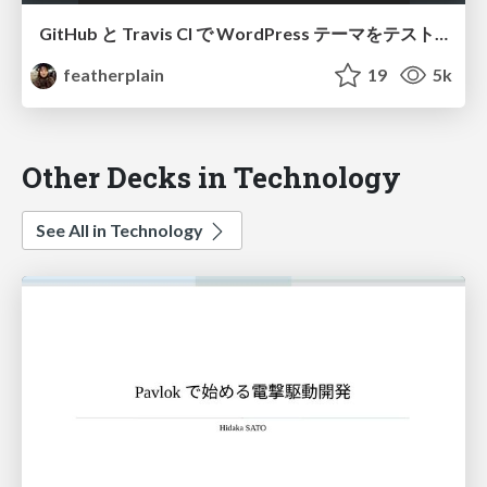
GitHub と Travis CI で WordPress テーマをテスト、ビルド、そして自動化
featherplain
19
5k
Other Decks in Technology
See All in Technology