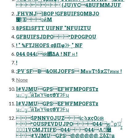
 (JU)VC4BUFMMJUF
.FHVNJ)BOP !GFBUIFSQMBJO
Ӌ໺Ί͙ΈͻͷͨΜ
8PSE1SFTT UIFNF "NFUIZTU
GFBUIFSJDPO*DPOGPOU
! " %FTJHOFS σβΠφʔͰ͢ " NF
044 044׆ಈ΋ͯ͠ΔΑ ! NF ʜ !
!
:PV`SFB&OHJOFFS ΜʁʁΤϯδχΞͳͷʁʁ !
None
l#VJMUGPSEFWFMPQFSTz
ʮ։ൃऀͷͨΊͷϓϥοτϑΥʔϜʯ
l#VJMUGPSEFWFMPQFSTz
ʮ։ൃऀͷͨΊͷϓϥοτϑΥʔϜʯ
$PNNVOJUZίϛϡχςΟ׆ಈ
*OUSPEVDUJPO044ͷੈքʹೖ͖͔͚ͬͨͬ
1VCMJTIFE044044Λެ։ͨ͠࿩
#VJMUGPS@@@@@@ ΞδΣϯμ