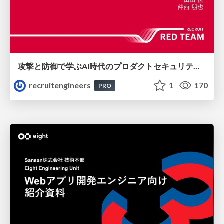
攻撃と防御で学ぶAI時代のプロダクトセキュリティ演習
recruitengineers
1
170
PRO