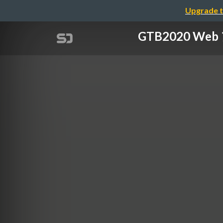
Upgrade t
GTB2020 We