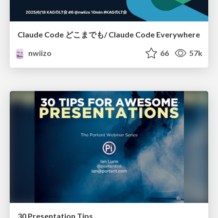
Claude Code どこまでも/ Claude Code Everywhere
nwiizo
66
57k
30 Presentation Tips