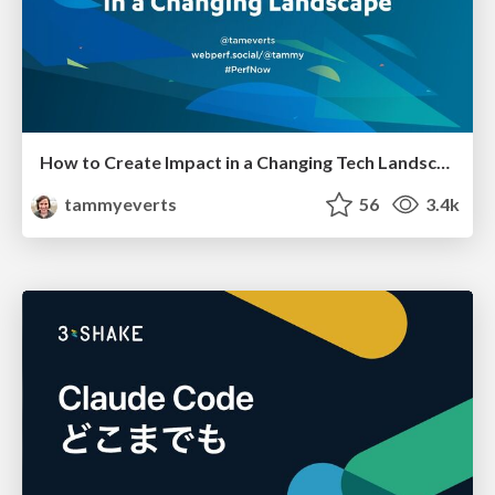
How to Create Impact in a Changing Tech Landscape [PerfNow 2023]
tammyeverts
56
3.4k