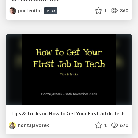
portentint
1
360
PRO
Tips & Tricks on How to Get Your First Job In Tech
honzajavorek
1
670