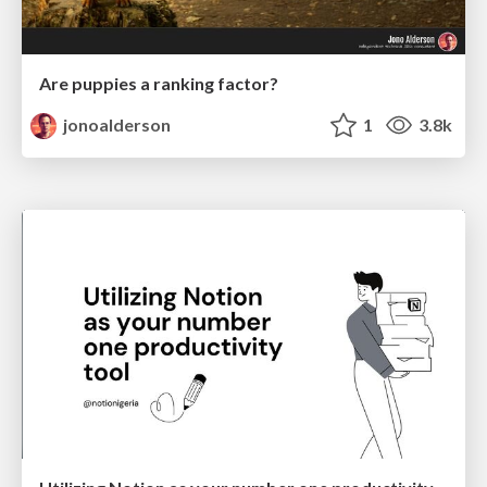
Are puppies a ranking factor?
jonoalderson
1
3.8k