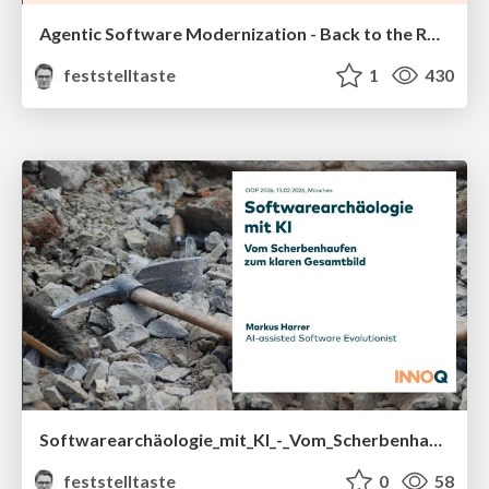
Agentic Software Modernization - Back to the Roots (Zürich Agentic Coding and Architectures, März 2026)
feststelltaste
1
430
Softwarearchäologie_mit_KI_-_Vom_Scherbenhaufen_zum_klaren_Gesamtbild__OOP_2026_.pdf
feststelltaste
0
58