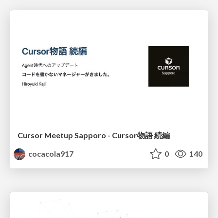
Cursor Meetup Sapporo - Cursor物語 続編
cocacola917
0
140