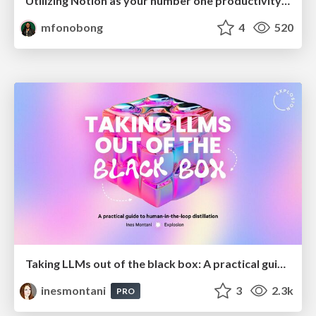
Utilizing Notion as your number one productivity tool
mfonobong
4
520
Taking LLMs out of the black box: A practical guide to human-in-the-loop distillation
inesmontani
3
2.3k
PRO