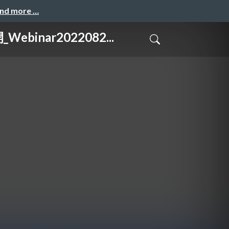
and more …
nar2022082...