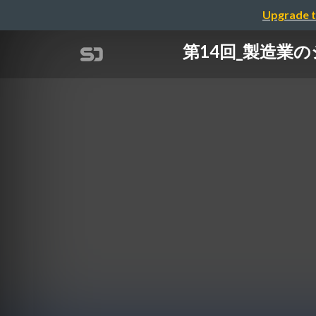
Upgrade t
第14回_製造業のシ