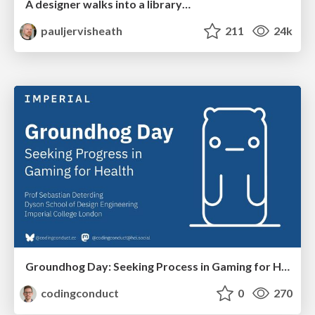
A designer walks into a library…
pauljervisheath
211
24k
Groundhog Day: Seeking Process in Gaming for Health
codingconduct
0
270