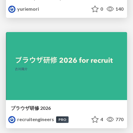
yuriemori
0
140
ブラウザ研修 2026
recruitengineers
4
770
PRO