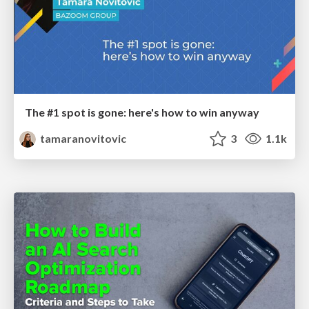
The #1 spot is gone: here's how to win anyway
tamaranovitovic
3
1.1k