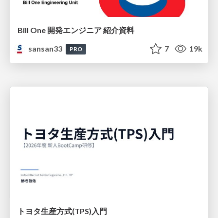
Bill One 開発エンジニア 紹介資料
sansan33
7
19k
PRO
トヨタ⽣産⽅式(TPS)⼊⾨