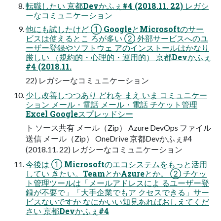
転職したい 京都Devかふぇ#4 (2018.11. 22) レガシ
ーなコミュニケーション
他にも試したけど ① GoogleとMicrosoftのサー
ビスは使えるとこ ろが多い ② 外部サービスへのユ
ーザー登録やソフトウェ アのインストールはかなり
厳しい （規約的・⼼理的・運⽤的） 京都Devかふぇ
#4 (2018.11.
22) レガシーなコミュニケーション
少し改善しつつあり どれを まえ いま コミュニケー
ション メール・電話 メール・電話 チケット管理
Excel Googleスプレッドシー
ト ソース共有 メール（Zip） Azure DevOps ファイル
送信 メール（Zip） OneDrive 京都Devかふぇ#4
(2018.11. 22) レガシーなコミュニケーション
今後は ① Microsoftのエコシステムをもっと活⽤
してい きたい。TeamとかAzureとか。 ② チケッ
ト管理ツールは「メールアドレスによ るユーザー登
録が不要で」「⼤⼿企業でもア クセスできる」サー
ビスないですか なにかいい知⾒あればおしえてくだ
さい 京都Devかふぇ#4