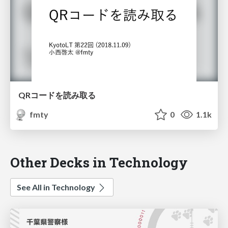
QRコードを読み取る
fmty
0
1.1k
Other Decks in Technology
See All in Technology