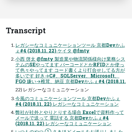
Transcript
レガシーなコミュニケーションツール 京都Devかふ
ぇ#4 (2018.11. 22) ケイタ @fmty
⼩⻄ 啓太 @fmty 製造業や物流関係様向け業務シス
テムのSEやってます バーコードとかRFIDとか使っ
て⾊々やってます コード書くより打合せしてる⽅が
多いです 好き→C#、SQLServer、Microsoft、
FGO 嫌い→椎茸、納⾖ 京都Devかふぇ#4 (2018.11.
22) レガシーなコミュニケーション
今⾵のコミュニケーションツール 京都Devかふぇ
#4 (2018.11. 22) レガシーなコミュニケーション
弊社が社外とやりとりする場合 Excelで資料作って
メールで送って 電話する 京都Devかふぇ#4
(2018.11. 22) レガシーなコミュニケーション
いつものやつ ① さきほどメールをお送りしました