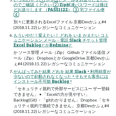
のでご確認 ください ② Zip解凍パスワードは後ほ
どお送りします （PASS1122） ③ 宅ファイル便
④
別々に更新されるExcelファイル 京都Devかふぇ#4
(2018.11. 22) レガシーなコミュニケーション
もういやだ！変えたい！ どれを いま かえたい コミ
ュニケーション メール・電話 Slack チケット管理
Excel BaklogとかRedmineと
か ソース管理 メール（Zip） Github ファイル送信 メ
ール（Zip） Dropboxとか GoogleDrive 京都Devかふ
ぇ#4 (2018.11. 22) レガシーなコミュニケーション
がんばってみた結果 どれを 結果 Slack • 利⽤頻度が
少ないので起動されなくなった • そもそも客先には
インストール不可能 Backlog •
「セキュリティ規約で外部サービスにユー ザー登録
できません」 • 「Excelの⽅が⾒やすい」
Backlog(Git) ・「gitわかりません」 Dropbox 「セキ
ュリティ規約で接続できません」 京都Devかふぇ#4
(2018.11. 22) レガシーなコミュニケーション