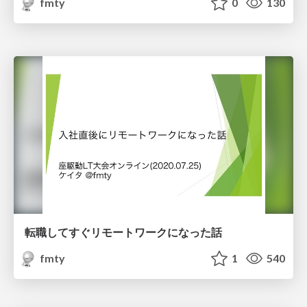
fmty
0
130
転職してすぐリモートワークになった話
fmty
1
540