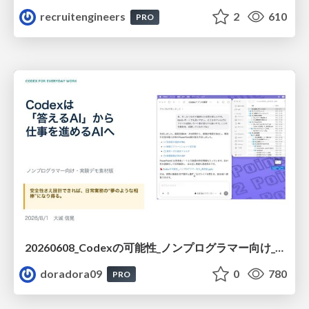
recruitengineers
2
610
PRO
20260608_Codexの可能性_ノンプログラマー向け_大城追記
doradora09
0
780
PRO