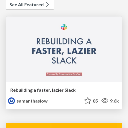
See All Featured
Rebuilding a faster, lazier Slack
samanthasiow
85
9.6k