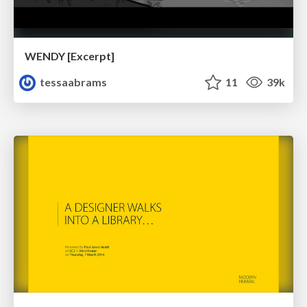
WENDY [Excerpt]
tessaabrams
11
39k