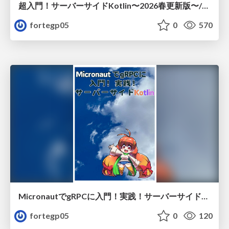
超入門！サーバーサイドKotlin〜2026春更新版〜/sski1
fortegp05
0
570
MicronautでgRPCに入門！実践！サーバーサイドKotlin/sskm2_sample
fortegp05
0
120