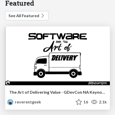
Featured
See All Featured
The Art of Delivering Value - GDevCon NA Keynote
reverentgeek
16
2.1k