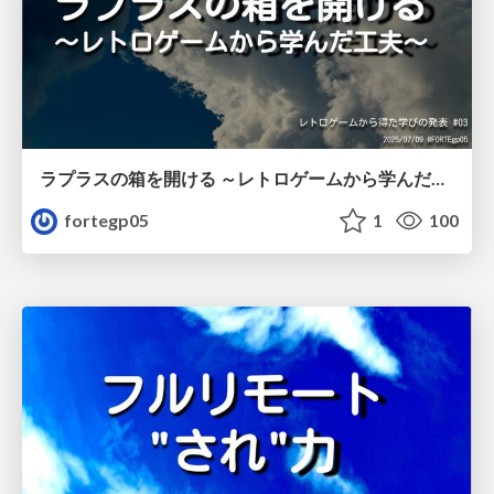
ラプラスの箱を開ける ～レトロゲームから学んだ工夫～/retro_games_any_03_01
fortegp05
1
100