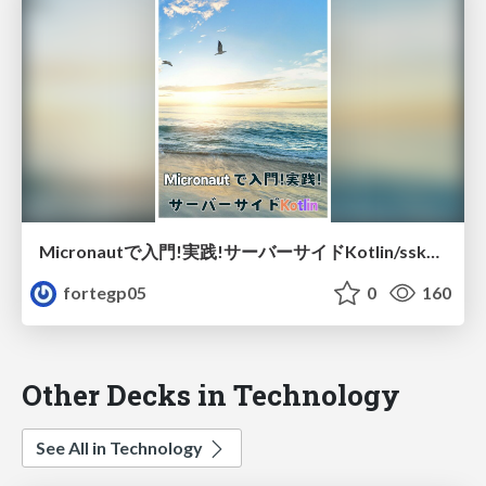
Micronautで入門!実践!サーバーサイドKotlin/sskm1_sample
fortegp05
0
160
Other Decks in Technology
See All in Technology