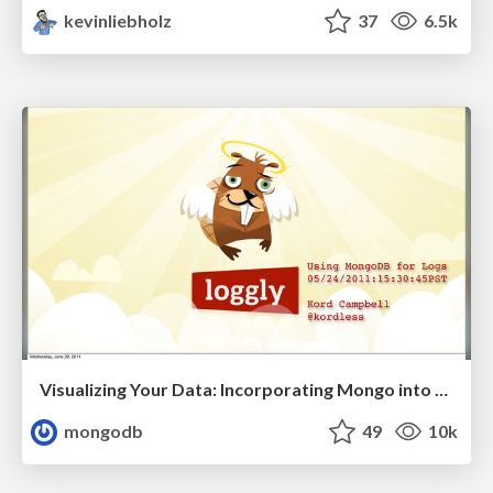
kevinliebholz
37
6.5k
Visualizing Your Data: Incorporating Mongo into Loggly Infrastructure
mongodb
49
10k