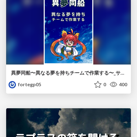
異夢同船〜異なる夢を持ちチームで作業する〜_サンプル/imudousen_sample
fortegp05
0
400