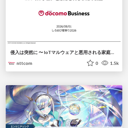
侵入は突然に 〜 IoTマルウェアと悪用される家庭の機器 ～ / When Intrusion Strikes: IoT Malware and the Abuse of Home Devices
nttcom
0
1.5k