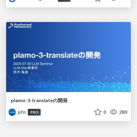
plamo-3-translateの開発
pfn
0
280
PRO