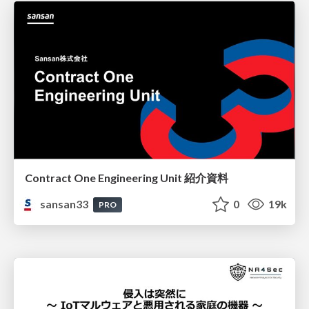
Contract One Engineering Unit 紹介資料
sansan33
0
19k
PRO