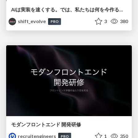
AIは実装を速くする。では、私たちは何を今作るべきか？－立場を越えてリリースに向き合ったチーム開発の実践 / 20260801 Hiromi Nakaya and Naoki Takahashi
shift_evolve
3
380
PRO
モダンフロントエンド 開発研修
recruitengineers
1
350
PRO