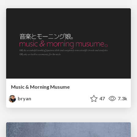
Music & Morning Musume
bryan
47
7.3k