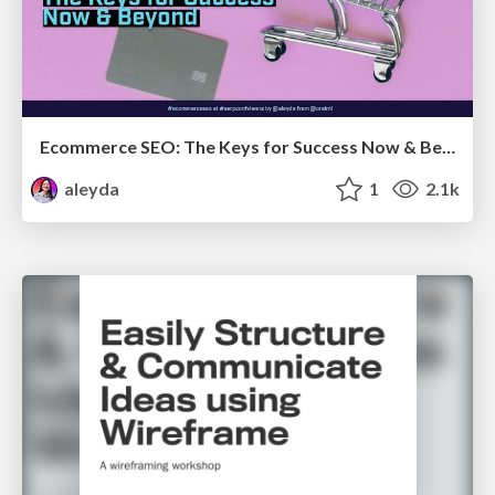
Ecommerce SEO: The Keys for Success Now & Beyond - #SERPConf2024
aleyda
1
2.1k