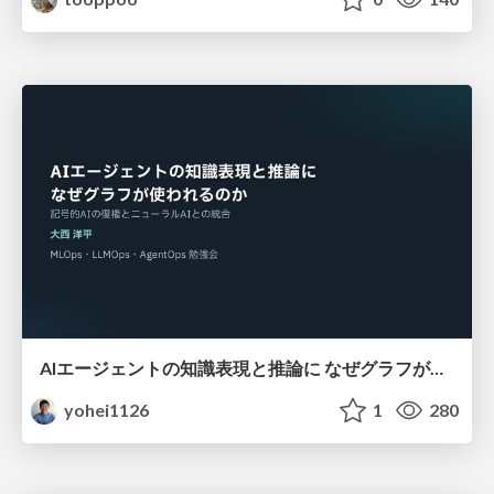
AIエージェントの知識表現と推論に なぜグラフが使われるのか - 記号的AIの復権とニューラルAIとの統合
yohei1126
1
280