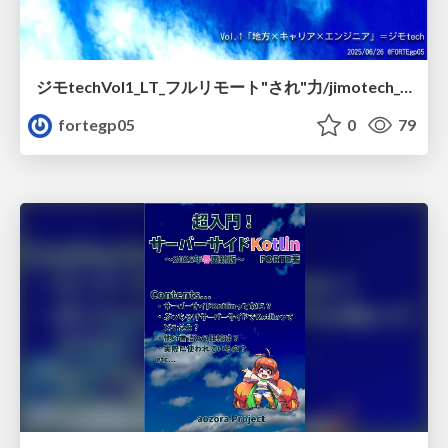
ジモtechVol1_LT_フルリモート"され"力/jimotech_lt_1
fortegp05
0
79