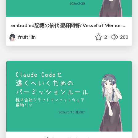
embodied記憶の依代 聖杯問答/ Vessel of Memory: The Grail Dialogue #embodied_llm
fruitriin
2
200