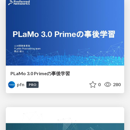
PLaMo 3.0 Primeの事後学習
pfn
0
280
PRO