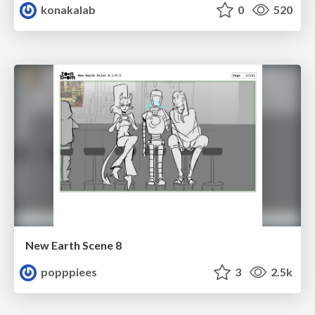
konakalab
0
520
New Earth Scene 8
popppiees
3
2.5k