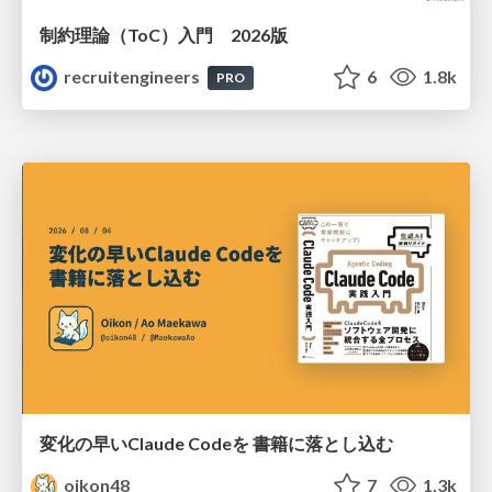
制約理論（ToC）入門 2026版
recruitengineers
6
1.8k
PRO
変化の早いClaude Codeを 書籍に落とし込む
oikon48
7
1.3k