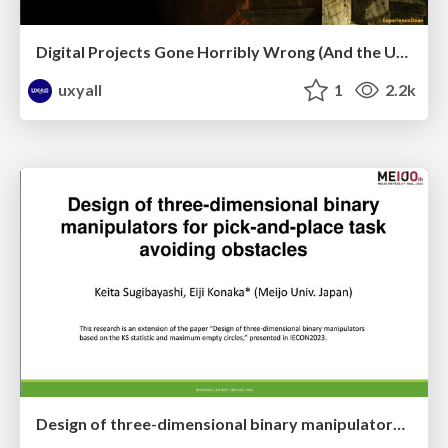
Digital Projects Gone Horribly Wrong (And the UX Pros Who Still Save the Day) - Dean Schuster
uxyall
1
2.2k
Design of three-dimensional binary manipulators for pick-and-place task avoiding obstacles (IECON2024)