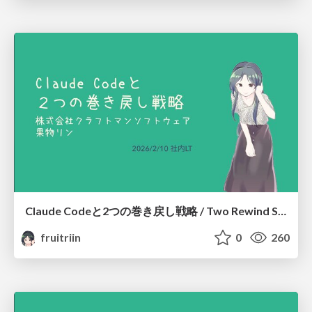
Claude Codeと2つの巻き戻し戦略 / Two Rewind Strategies with Claude Code
fruitriin
0
260