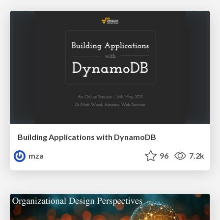
Building Applications with DynamoDB
mza
96
7.2k