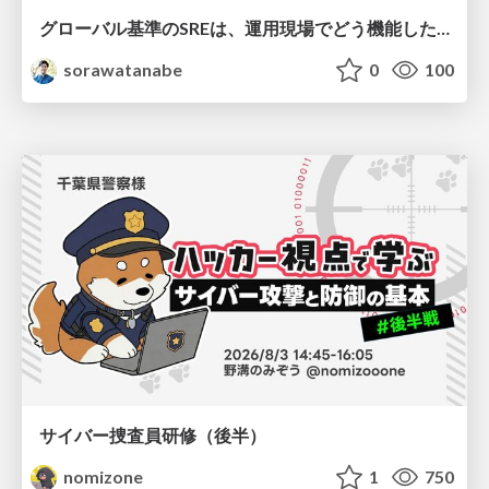
グローバル基準のSREは、運用現場でどう機能したか：成熟度アセスメントの実践 ／ SRE NEXT 2026
sorawatanabe
0
100
サイバー捜査員研修（後半）
nomizone
1
750