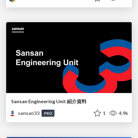
Sansan Engineering Unit 紹介資料
sansan33
1
4.9k
PRO