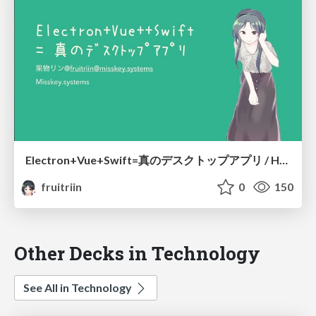
Electron+Vue+Swift=真のデスクトップアプリ / How to create "Really" desktop app using Electron
fruitriin
0
150
Other Decks in Technology
See All in Technology