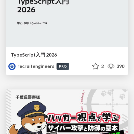
TypeScript入門 2026
recruitengineers
2
390
PRO