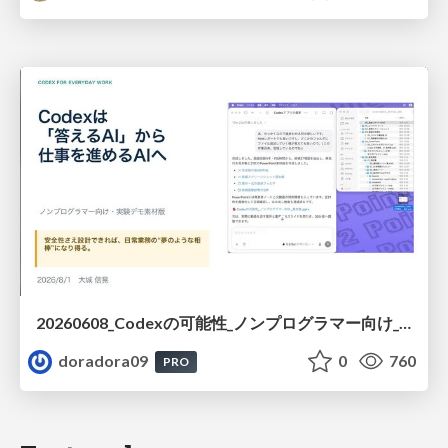
20260608_Codexの可能性_ノンプログラマー向け_大城追記
doradora09
0
760
PRO