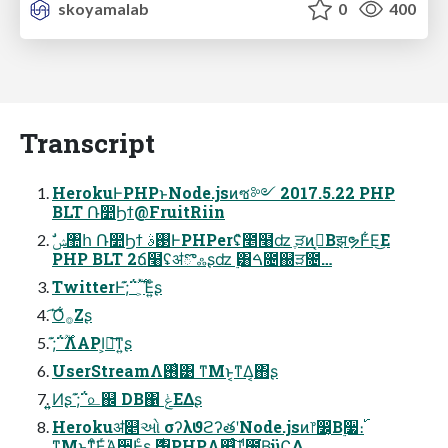
skoyamalab
0
400
Transcript
HerokuͰPHPͱNode.jsͷซ༻ 2017.5.22 PHP
BLT Ռ෺Ϧϯ@FruitRiin
PHP BLT 2ճ໨ʢॳొஃʂʣ ࣮͸ࠓ೔஀ੜ೔…
TwitterͰ;͊΅࣌ؒॱ͕Έ͍ͨʂ
͡Ό͋࡞Ζ͏ʂ
;͊΅࣌ؒΛAPI͕ฦ͞ͳ͍ʂ
UserStreamΛ࢖͑͹ ͳΜͱ͔ͳΔ͔΋ʂ
͍͍Ͷʂ ;͊΅௨஌ DB΁ ݟΕΔʂ
Herokuॳ௅ઓ σʔλϑϩʔతʹNode.jsͷ෦෼͔Β࣮૷։࢝
ͳΜͱͳͦ͘ΕͬΆ͍࣮૷Ͱ͖ͨʂ ࣍͸PHPΛ଍͍ͨ͠ɻˡ̎೔͘Β͍ϋϚΔ