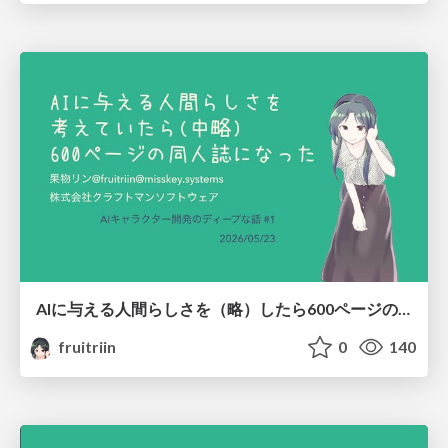
AIに与える人間らしさを（略）したら600ページの同人誌になった/I kept thinking about making AI more human, more, more, more... wait, when did this become a 600-page doujinshi?
fruitriin
0
140