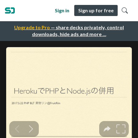
Sign in
Sign up for free
Upgrade to Pro
— share decks privately, control
downloads, hide ads and more …