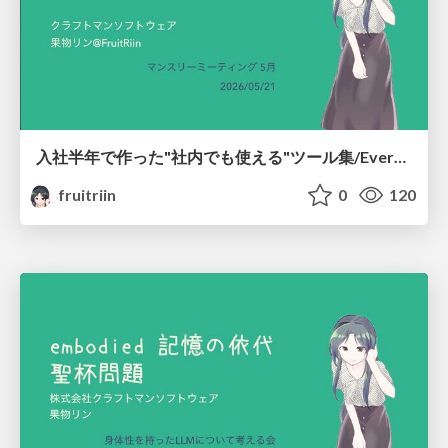
入社半年で作った"社内でも使える"ツール集/Everything I Built on the Side in Half a Year
fruitriin
0
120