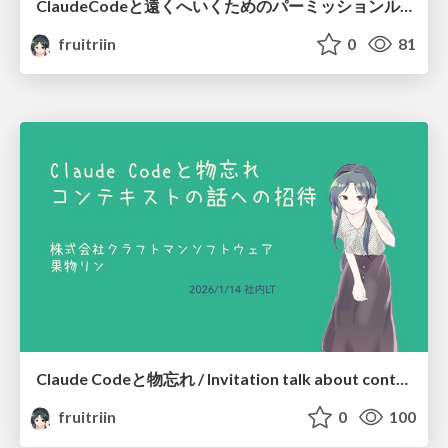
ClaudeCodeと遠くへいくためのパーミッションルール/Stop Checking, Start Trusting: Claude Code Permission Rules
fruitriin
0
81
Claude Codeと物忘れ / Invitation talk about context - Why Claude Code forget?
fruitriin
0
100