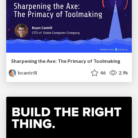
Sharpening the Axe: The Primacy of Toolmaking
bcantrill
46
2.9k