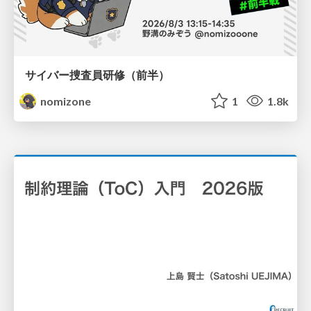
サイバー捜査員研修（前半）
nomizone
1
1.8k