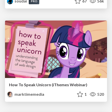
soudai
67
56k
PRO
How To Speak Unicorn (iThemes Webinar)
marktimemedia
1
520