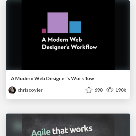
A Modern Web Designer's Workflow
chriscoyier
698
190k