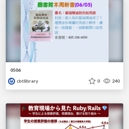
0506
cbtlibrary
0
240