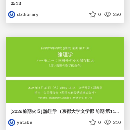
0513
cbtlibrary
0
250
[2026前期火５] 論理学（京都大学文学部 前期 第11回）「ハーモニー：三層モデルと保存拡大」
yatabe
0
210