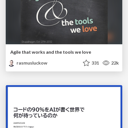
Agile that works and the tools we love
rasmusluckow
331
22k