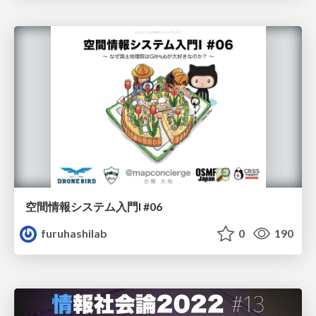
空間情報システム入門I #06
furuhashilab
0
190