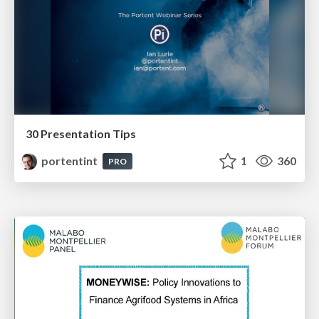
30 Presentation Tips
portentint
1
360
PRO