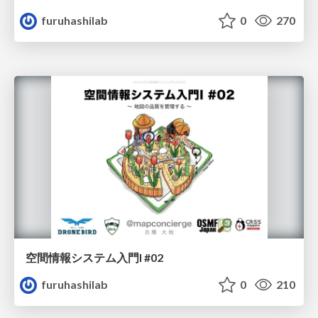
furuhashilab
0
270
空間情報システム入門I #02
furuhashilab
0
210