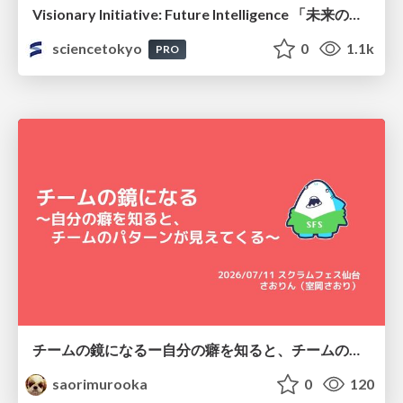
Visionary Initiative: Future Intelligence 「未来の知性と社会の礎を築く」｜Science Tokyo（東京科学大学）
sciencetokyo
0
1.1k
PRO
チームの鏡になるー自分の癖を知ると、チームのパターンが見えてくる@スクフェス仙台
saorimurooka
0
120