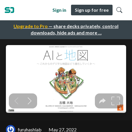
Sign in
Sign up for free
Upgrade to Pro
— share decks privately, control
downloads, hide ads and more …
furuhashlab
May 27, 2022