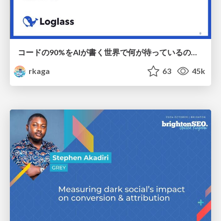
コードの90%をAIが書く世界で何が待っているのか / What awaits us in a world where 90% of the code is written by AI
rkaga
63
45k