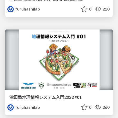
furuhashilab
0
210
津田塾地理情報システム入門2022 #01
furuhashilab
0
260