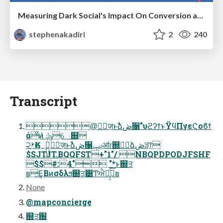
Measuring Dark Social's Impact On Conversion and Attribution
stephenakadiri
2
240
Transcript
@ֵ৽ٕज़ͱࣾձڞ૑"υϩʔϯͱΫϥΠγεϚοϐϯ
άͦͷ̍ ݹڮେ஍
੨ࢁֶӃେֶֵ৽ٕज़ͱࣾձڞ૑ݚڀॴɾ஍ٿࣾձڞੜֶ෦
$SJTJT.BQQFST+"1"/ NBQPDPODJFSHF
$$#:4" "*ͱ஍ਤ
ʙ͜Ε͔Βͷσδλϧ஍ਤ͸Ͳ͏ਐԽ͍͔ͯ͘͠ʙ
None
@mapconcierge
஍ਤ԰