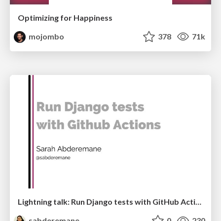
Optimizing for Happiness
mojombo
378
71k
Lightning talk: Run Django tests with GitHub Actions
sabderemane
0
230