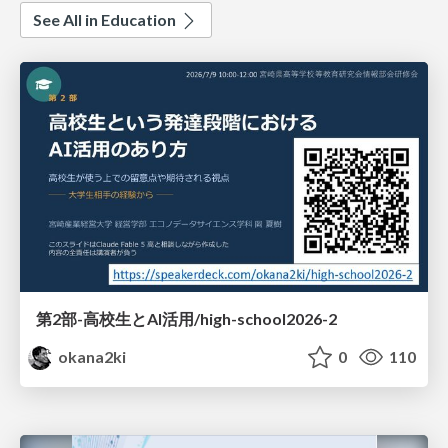
See All in Education
第2部-高校生とAI活用/high-school2026-2
okana2ki
0
110