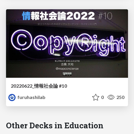
20220622_情報社会論 #10
furuhashilab
0
250
Other Decks in Education