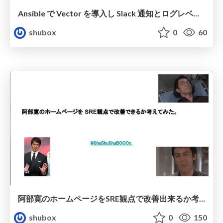
Ansible で Vector を導入し Slack 通知とログレベル色分けまでした話
shubox
0
60
阿部寛のホームページをSRE観点で改善出来るか考えてみた。
shubox
0
150