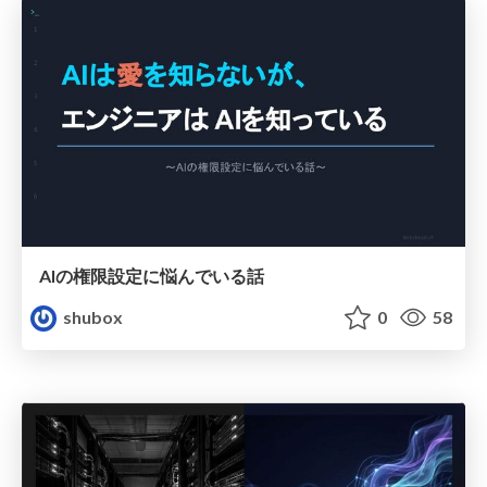
AIの権限設定に悩んでいる話
shubox
0
58