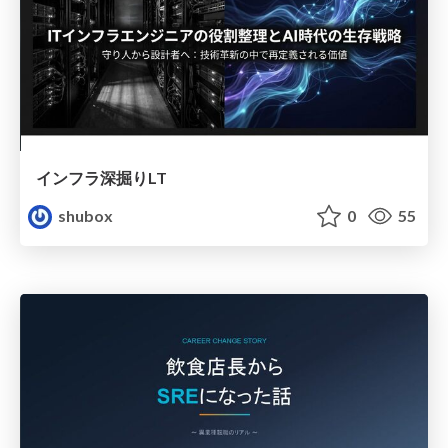
インフラ深掘りLT
shubox
0
55