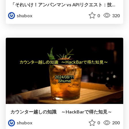
「それいけ！アンパンマン vs APIリクエスト：技術的勝利への道」
shubox
0
320
カウンター越しの知識 ～HackBarで得た知見～
shubox
0
200