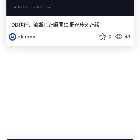
DB移行、油断した瞬間に 肝が冷えた話
shubox
0
43