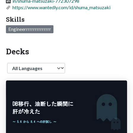
in/shuma-matsuzaki-772307298
https://www.wantedly.com/id/shuma_matsuzaki
Skills
Engineerrrrrrrrrrrrrrr
Decks
Language