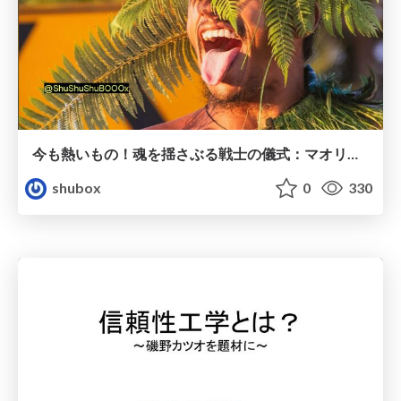
今も熱いもの！魂を揺さぶる戦士の儀式：マオリ族のハカ
shubox
0
330