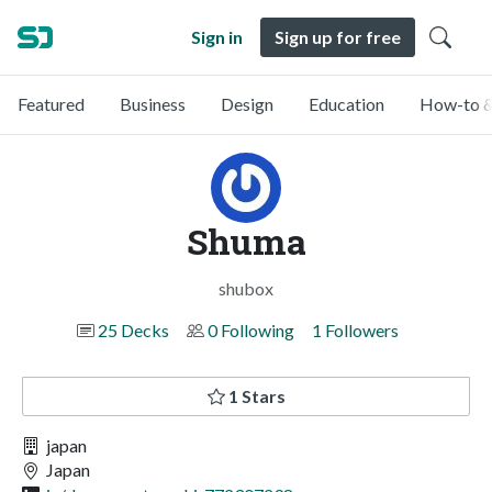
Sign in
Sign up for free
Featured
Business
Design
Education
How-to &
Shuma
shubox
25 Decks
0 Following
1 Followers
1 Stars
japan
Japan