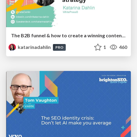
The B2B funnel & how to create a winning content strategy
katarinadahlin
1
460
PRO