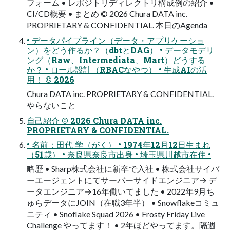
フォーム • レポジトリディレクトリ構成例の紹介 •
CI/CD概要 • まとめ © 2026 Chura DATA inc.
PROPRIETARY & CONFIDENTIAL. 本日のAgenda
• データパイプライン（データ・アプリケーショ
ン）をどう作るか？（dbtとDAG） • データモデリ
ング（Raw、Intermediata、Mart）どうする
か？ • ロール設計（RBACなやつ） • 生成AIの活
用！ © 2026
Chura DATA inc. PROPRIETARY & CONFIDENTIAL.
やらないこと
自己紹介 © 2026 Chura DATA inc.
PROPRIETARY & CONFIDENTIAL.
• 名前：田代 学（がく） • 1974年12月12日生まれ
（51歳） • 奈良県奈良市出身 • 埼玉県川越市在住 •
略歴 • Sharp株式会社に新卒で入社 • 株式会社サイバ
ーエージェントにてサーバーサイドエンジニア→ デ
ータエンジニア→16年働いてました • 2022年9月ち
ゅらデータにJOIN（在職3年半） • Snowflakeコミュ
ニティ • Snoflake Squad 2026 • Frosty Friday Live
Challenge やってます！ • 2年ほどやってます。隔週