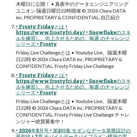
木曜日に公開！ • 真夜中のデータエンジニアリング
ユニオン 隔週日曜日22時開催 © 2026 Chura DATA
inc. PROPRIETARY & CONFIDENTIAL. 自己紹介
• Frosty Fridayとは •
https://www.frostyfri.day/ • Snowflakeのスキ
ルを練習し、向上させるための、毎週 のチャレンジ
シリーズ • Frosty
Friday Live Challengeとは • Youtube Live、隔週木曜
日22時 © 2026 Chura DATA inc. PROPRIETARY &
CONFIDENTIAL. Frosty Friday Live Challange
• Frosty Fridayとは •
https://www.frostyfri.day/ • Snowflakeのスキ
ルを練習し、向上させるための、毎週 のチャレンジ
シリーズ • Frosty
Friday Live Challengeとは • Youtube Live、隔週木曜
日22時 © 2026 Chura DATA inc. PROPRIETARY &
CONFIDENTIAL. Frosty Friday Live Challange チャレ
ンジャー絶賛募集中！
• 2026年5月号 • 第2特集 モダンなデータ基盤設計の
最前線 • 2章 モバイルデータパイプライン構築の実