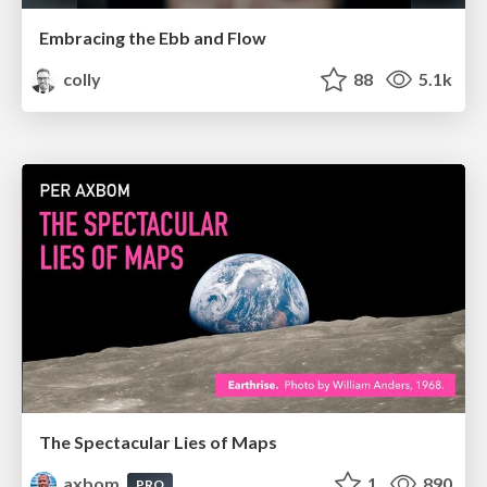
Embracing the Ebb and Flow
colly
88
5.1k
The Spectacular Lies of Maps
axbom
1
890
PRO