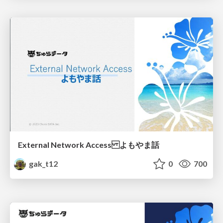
External Network Access よもやま話
gak_t12
0
700