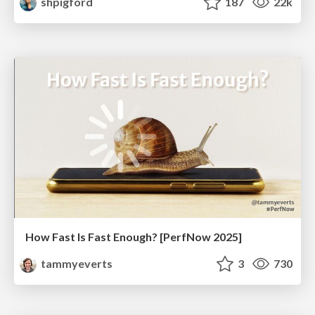
shpigford
187
22k
How Fast Is Fast Enough? [PerfNow 2025]
tammyeverts
3
730