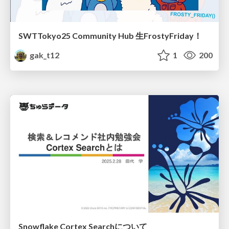
SWTTokyo25 Community Hub 生FrostyFriday！
gak_t12
1
200
Snowflake Cortex Searchについて