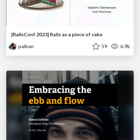
[RailsConf 2023] Rails as a piece of cake
palkan
59
6.9k