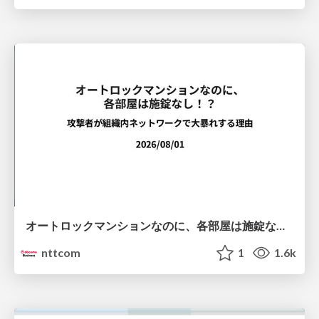
オートロックマンションなのに、各部屋は施錠なし！？ 攻撃者が組織内ネットワークで大暴れする理由 / The Front Door Is Locked, but the Rooms Are Wide Open: Why Attackers Move Freely Inside Enterprise Networks
nttcom
1
1.6k