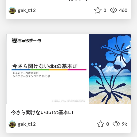
gak_t12
0
460
今さら聞けないdbtの基本LT
gak_t12
8
9k