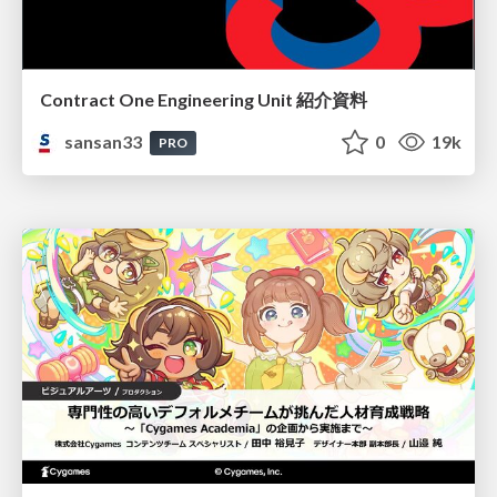
Contract One Engineering Unit 紹介資料
sansan33
0
19k
PRO