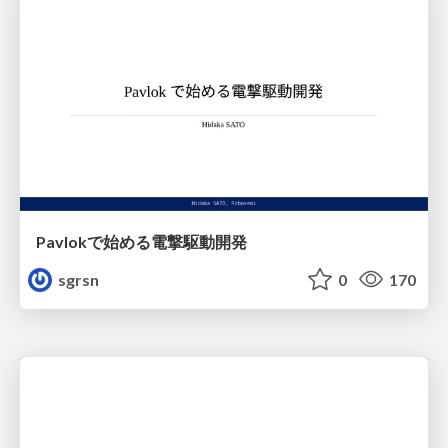
Pavlokで始める電撃駆動開発
sgrsn
0
170