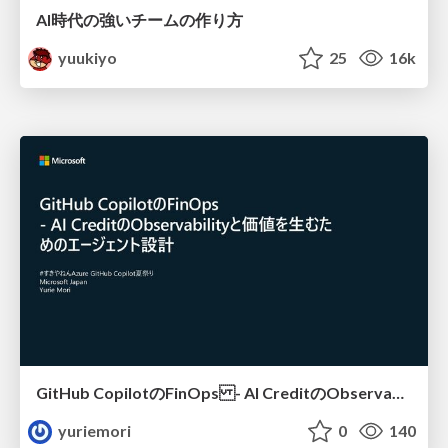
AI時代の強いチームの作り方
yuukiyo
25
16k
GitHub CopilotのFinOps - AI CreditのObservabilityと価値を生むためのエージェント設計
yuriemori
0
140