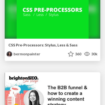
CSS Pre-Processors: Stylus, Less & Sass
bermonpainter
360
30k