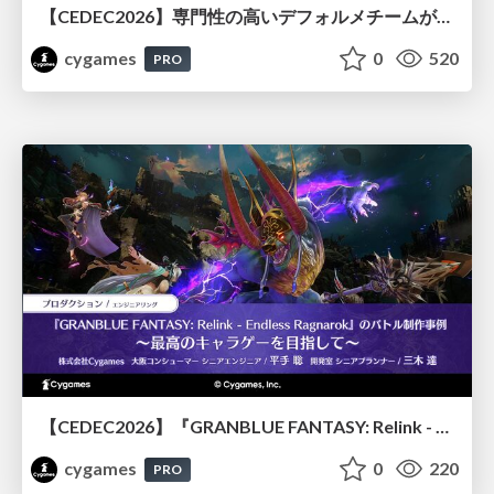
【CEDEC2026】専門性の高いデフォルメチームが挑んだ人材育成戦略 〜Cygames Academiaの企画から実施まで〜
cygames
0
520
PRO
【CEDEC2026】『GRANBLUE FANTASY: Relink - Endless Ragnarok』のバトル制作事例 ～最高のキャラゲーを目指して～
cygames
0
220
PRO