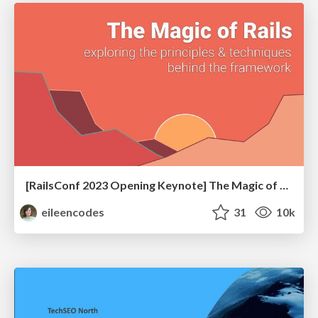
[RailsConf 2023 Opening Keynote] The Magic of Rails
eileencodes
31
10k