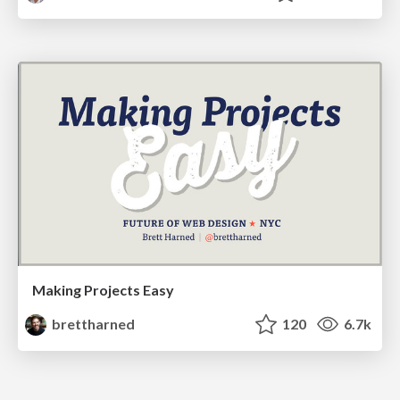
Making Projects Easy
brettharned
120
6.7k