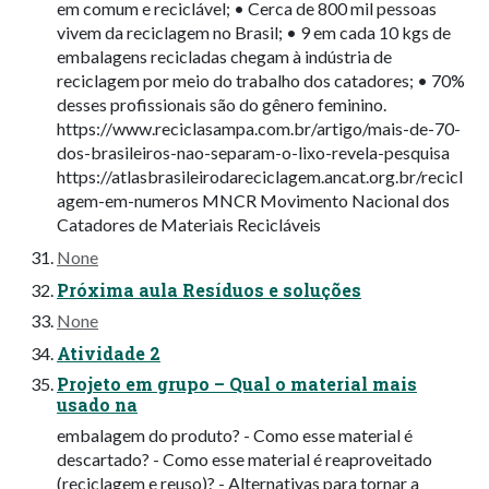
em comum e reciclável; • Cerca de 800 mil pessoas
vivem da reciclagem no Brasil; • 9 em cada 10 kgs de
embalagens recicladas chegam à indústria de
reciclagem por meio do trabalho dos catadores; • 70%
desses profissionais são do gênero feminino.
https://www.reciclasampa.com.br/artigo/mais-de-70-
dos-brasileiros-nao-separam-o-lixo-revela-pesquisa
https://atlasbrasileirodareciclagem.ancat.org.br/recicl
agem-em-numeros MNCR Movimento Nacional dos
Catadores de Materiais Recicláveis
None
Próxima aula Resíduos e soluções
None
Atividade 2
Projeto em grupo – Qual o material mais
usado na
embalagem do produto? - Como esse material é
descartado? - Como esse material é reaproveitado
(reciclagem e reuso)? - Alternativas para tornar a