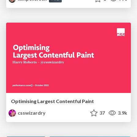
Optimising Largest Contentful Paint
csswizardry
37
3.9k