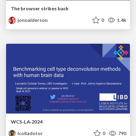
The browser strikes back
jonoalderson
0
1.4k
WCS-LA-2024
lcolladotor
0
790