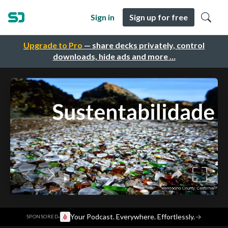
Sign in
Sign up for free
Upgrade to Pro
— share decks privately, control
downloads, hide ads and more …
·
Your Podcast. Everywhere. Effortlessly.
→
SPONSORED