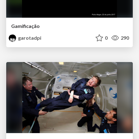
Gamificação
garotadpi
0
290