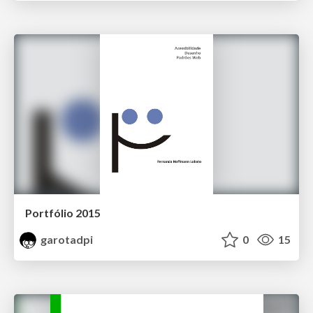
Portfólio 2015
garotadpi
0
15