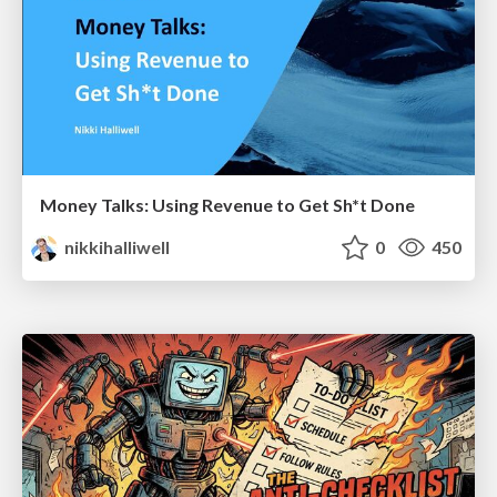
Money Talks: Using Revenue to Get Sh*t Done
nikkihalliwell
0
450