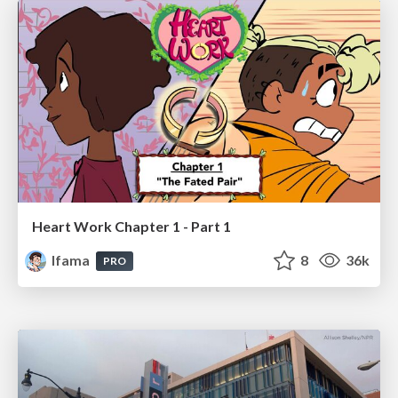
Heart Work Chapter 1 - Part 1
lfama
8
36k
PRO