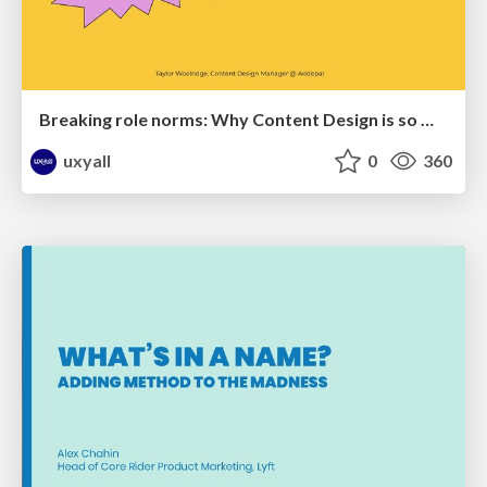
Breaking role norms: Why Content Design is so much more than writing copy - Taylor Woolridge
uxyall
0
360