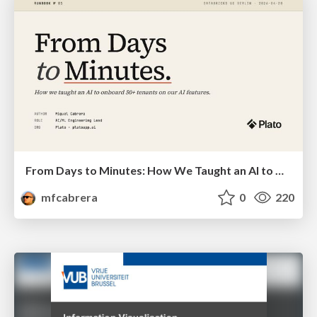
From Days to Minutes: How We Taught an AI to Onboard 50+ Tenants on our AI Features
mfcabrera
0
220