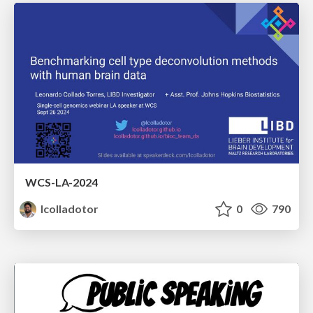
WCS-LA-2024
lcolladotor
0
790