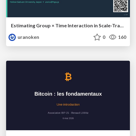
Estimating Group × Time Interaction in Scale-Transformed CEFR-J Self-Assessment Scores: A Case in Study-Abroad Research
uranoken
0
160