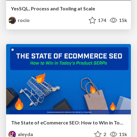
YesSQL, Process and Tooling at Scale
rocio
174
15k
The State of eCommerce SEO: How to Win in Today's Products SERPs - #SEOweek
aleyda
2
11k