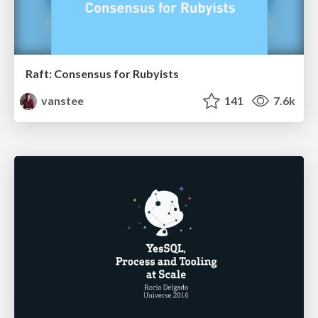
Raft: Consensus for Rubyists
vanstee
141
7.6k