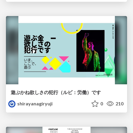
遊ぶかね欲しさの犯行（ルビ：労働）です
shirayanagiryuji
0
210