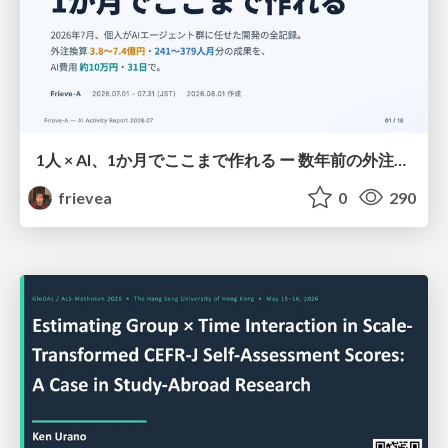
1人 × AI、1か月でここまで作れる ー 数年前の外注換算3.8〜7.4億円・241〜379人月分の作業を、AI費用 約10万円・31日で
frievea
0
290