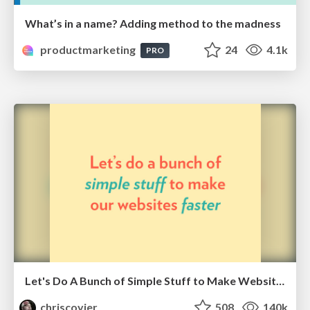
What’s in a name? Adding method to the madness
productmarketing
24
4.1k
PRO
Let's Do A Bunch of Simple Stuff to Make Websites Faster
chriscoyier
508
140k