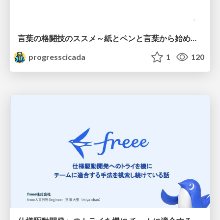
言葉の格闘技のススメ～紙とペンと言葉から始める、キャリアの描き方～
progresscicada
1
120