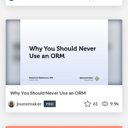
Why You Should Never Use an ORM
jnunemaker
61
9.9k
PRO