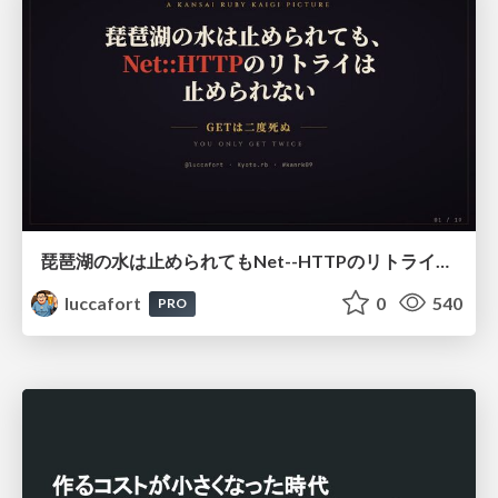
琵琶湖の水は止められてもNet--HTTPのリトライは止められない / You might be able to stop the water flow of Lake Biwa but you can't stop Net::HTTP retries
luccafort
0
540
PRO