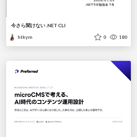
今さら聞けない .NET CLI
htkym
0
180