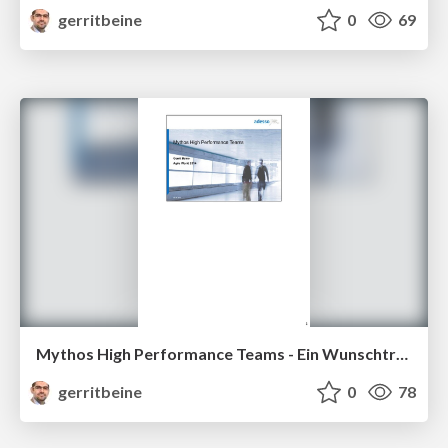
gerritbeine
0
69
Mythos High Performance Teams - Ein Wunschtraum? - Mit Notizen
gerritbeine
0
78