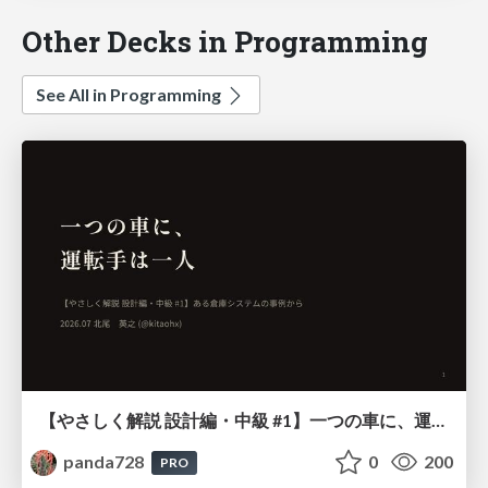
Other Decks in Programming
See All in Programming
【やさしく解説 設計編・中級 #1】一つの車に、運転手は一人 ～ある倉庫システムの事例から～
panda728
0
200
PRO