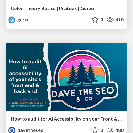
Color Theory Basics | Prateek | Gurzu
gurzu
0
410
How to audit for AI Accessibility on your Front & Back End
davetheseo
0
480