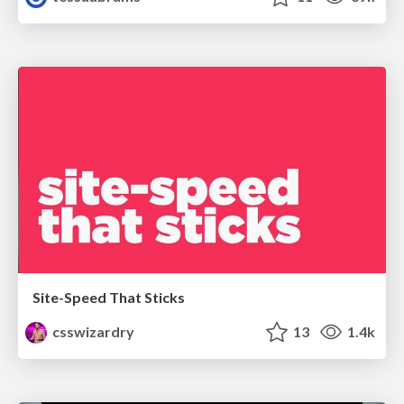
Site-Speed That Sticks
csswizardry
13
1.4k