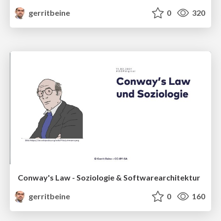
gerritbeine
0
320
Conway's Law - Soziologie & Softwarearchitektur
gerritbeine
0
160