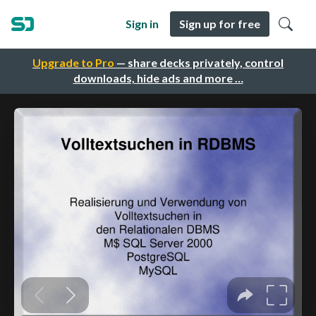
Sign in
Sign up for free
Upgrade to Pro
— share decks privately, control
downloads, hide ads and more …