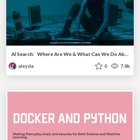
AI Search: Where Are We & What Can We Do About It?
aleyda
0
7.8k