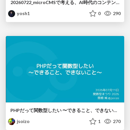
20260722_microCMSで考える、AI時代のコンテンツ運用設計
yosh1
0
290
PHPだって関数型したい 〜できること、できないこと〜 / fp-in-php
jsoizo
1
270