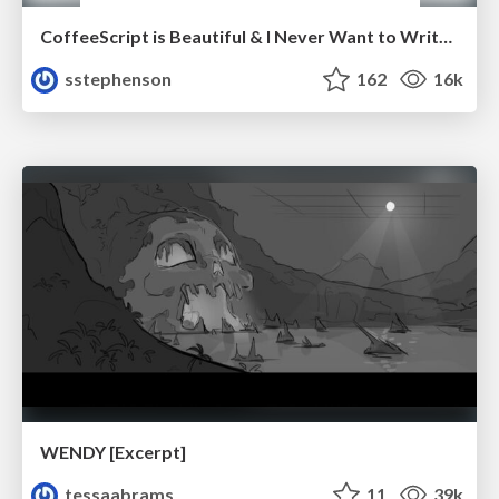
CoffeeScript is Beautiful & I Never Want to Write Plain JavaScript Again
sstephenson
162
16k
WENDY [Excerpt]
tessaabrams
11
39k