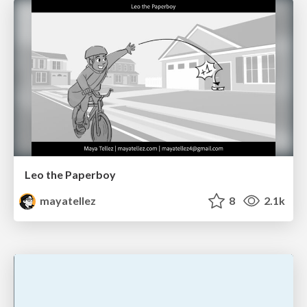
Leo the Paperboy
mayatellez
8
2.1k