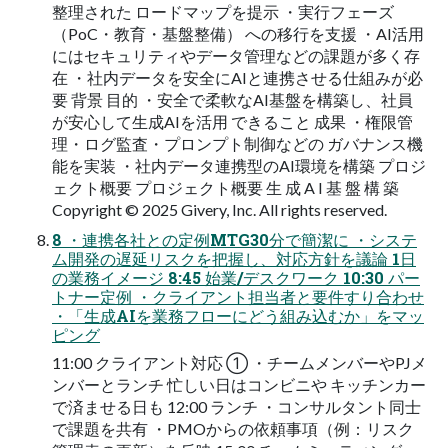
整理された ロードマップを提示 ・実行フェーズ
（PoC・教育・基盤整備） への移行を支援 ・AI活用
にはセキュリティやデータ管理などの課題が多く存
在 ・社内データを安全にAIと連携させる仕組みが必
要 背景 目的 ・安全で柔軟なAI基盤を構築し、社員
が安心して生成AIを活用 できること 成果 ・権限管
理・ログ監査・プロンプト制御などの ガバナンス機
能を実装 ・社内データ連携型のAI環境を構築 プロジ
ェクト概要 プロジェクト概要 生 成 A I 基 盤 構 築
Copyright © 2025 Givery, Inc. All rights reserved.
8 ・連携各社との定例MTG30分で簡潔に ・システ
ム開発の遅延リスクを把握し、対応方針を議論 1日
の業務イメージ 8:45 始業/デスクワーク 10:30 パー
トナー定例 ・クライアント担当者と要件すり合わせ
・「生成AIを業務フローにどう組み込むか」をマッ
ピング
11:00 クライアント対応 ① ・チームメンバーやPJメ
ンバーとランチ 忙しい日はコンビニや キッチンカー
で済ませる日も 12:00 ランチ ・コンサルタント同士
で課題を共有 ・PMOからの依頼事項（例：リスク