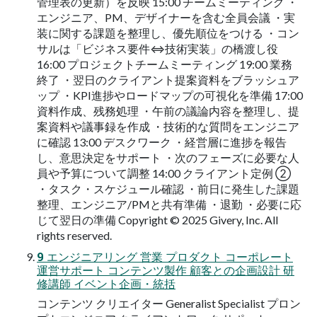
管理表の更新）を反映 15:00 チームミーティング ・
エンジニア、PM、デザイナーを含む全員会議 ・実
装に関する課題を整理し、優先順位をつける ・コン
サルは「ビジネス要件⇔技術実装」の橋渡し役
16:00 プロジェクトチームミーティング 19:00 業務
終了 ・翌日のクライアント提案資料をブラッシュア
ップ ・KPI進捗やロードマップの可視化を準備 17:00
資料作成、残務処理 ・午前の議論内容を整理し、提
案資料や議事録を作成 ・技術的な質問をエンジニア
に確認 13:00 デスクワーク ・経営層に進捗を報告
し、意思決定をサポート ・次のフェーズに必要な人
員や予算について調整 14:00 クライアント定例 ②
・タスク・スケジュール確認 ・前日に発生した課題
整理、エンジニア/PMと共有準備 ・退勤 ・必要に応
じて翌日の準備 Copyright © 2025 Givery, Inc. All
rights reserved.
9 エンジニアリング 営業 プロダクト コーポレート
運営サポート コンテンツ製作 顧客との企画設計 研
修講師 イベント企画・統括
コンテンツ クリエイター Generalist Specialist プロン