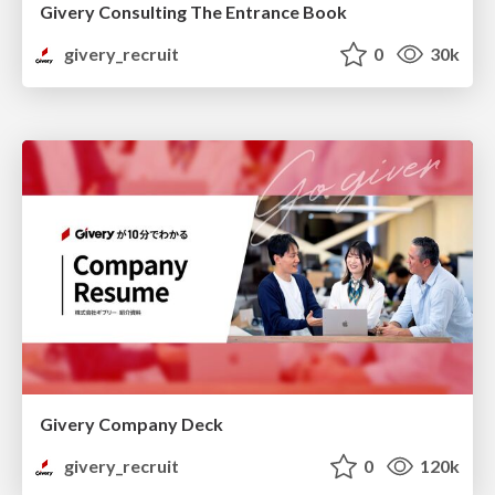
Givery Consulting The Entrance Book
givery_recruit
0
30k
Givery Company Deck
givery_recruit
0
120k