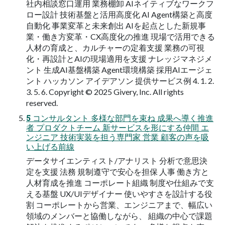
社内相談窓口運用 業務棚卸 AIネイティブなワークフ
ロー設計 技術基盤と活用高度化 AI Agent構築と高度
自動化 事業変革と未来創出 AIを起点とした新規事
業・働き方変革・CX高度化の推進 現場で活用できる
人材の育成と、カルチャーの定着支援 業務の可視
化・再設計とAIの現場適用を支援 ナレッジマネジメ
ント 生成AI基盤構築 Agent環境構築 採用AIエージェ
ント ハッカソン アイデアソン 提供サービス例 4. 1. 2.
3. 5. 6. Copyright © 2025 Givery, Inc. All rights
reserved.
5 コンサルタント 多様な部門を束ね 成果へ導く推進
者 プロダクトチーム 新サービスを形にする仲間 エ
ンジニア 技術実装を担う専門家 営業 顧客の声を吸
い上げる前線
データサイエンティスト/アナリスト 分析で意思決
定を支援 法務 規制遵守で安心を担保 人事 働き方と
人材育成を推進 コーポレート組織 制度や仕組みで支
える基盤 UX/UIデザイナー 使いやすさを設計する役
割 コーポレートから営業、エンジニアまで、幅広い
領域のメンバーと協働しながら、 組織の中心で課題