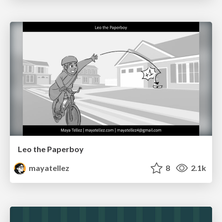
Leo the Paperboy
mayatellez
8
2.1k