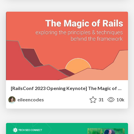
[RailsConf 2023 Opening Keynote] The Magic of Rails
eileencodes
31
10k