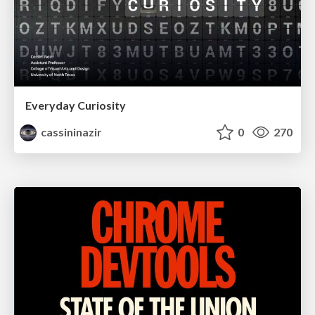
Everyday Curiosity
cassininazir
0
270