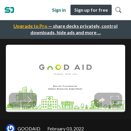
Sign in
Sign up for free
Upgrade to Pro
— share decks privately, control
downloads, hide ads and more …
GOODAID
February 03, 2022