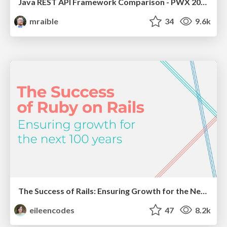
Java REST API Framework Comparison - PWX 2021
mraible
34
9.6k
The Success of Rails: Ensuring Growth for the Next 100 Years
eileencodes
47
8.2k