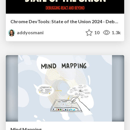
Chrome DevTools: State of the Union 2024 - Debugging React & Beyond
addyosmani
10
1.3k
Mind Mapping