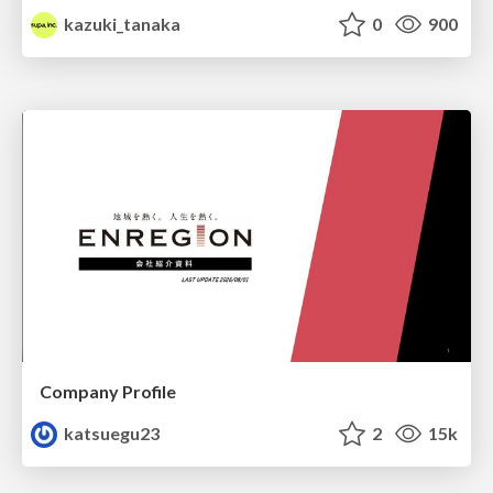
kazuki_tanaka
0
900
Company Profile
katsuegu23
2
15k