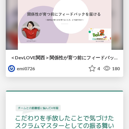
＜DevLOVE関西＞関係性が育つ前にフィードバックを届ける ～関係性が育つのを待てないとき、どう渡すのか～
emi0726
4
180