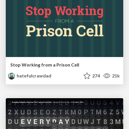
Stop Working from a Prison Cell
hatefulcrawdad
274
21k