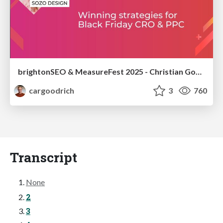
brightonSEO & MeasureFest 2025 - Christian Goodrich - Winning strategies for Black Friday CRO & PPC
cargoodrich
3
760
Transcript
None
2
3