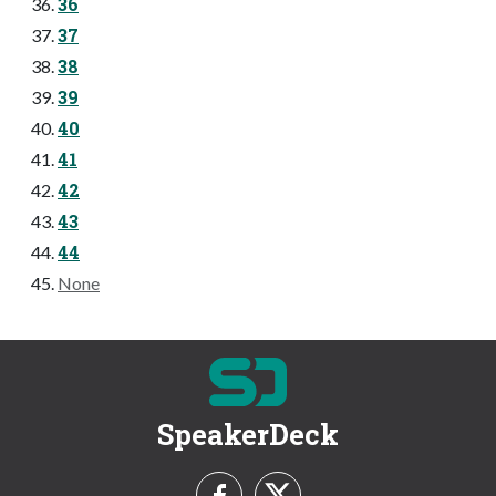
36
37
38
39
40
41
42
43
44
None
SpeakerDeck