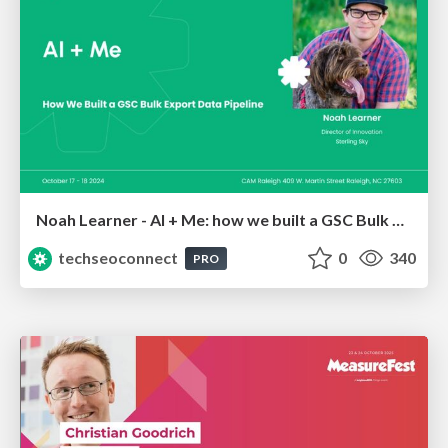
Noah Learner - AI + Me: how we built a GSC Bulk Export data pipeline
techseoconnect
0
340
PRO