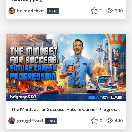
helmedeiros
1
300
PRO
The Mindset for Success: Future Career Progression
greggifford
0
440
PRO